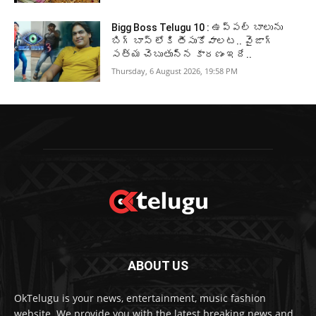
Bigg Boss Telugu 10 : ఉప్పల్ బాలును
బిగ్ బాస్ లోకి తీసుకోవాలట.. వైజాగ్
సత్య చెబుతున్న కారణం ఇదే..
Thursday, 6 August 2026, 19:58 PM
ABOUT US
OkTelugu is your news, entertainment, music fashion
website. We provide you with the latest breaking news and