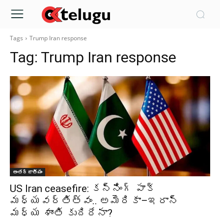
Tags
Trump Iran response
Tag:
Trump Iran response
అంతర్జాతీయం
US Iran ceasefire: కన్నింగ్‌ పాక్‌
మధ్యవర్తిత్వం.. అమెరికా–ఇరాన్‌
మధ్య శాంతి కుదిరేనా?