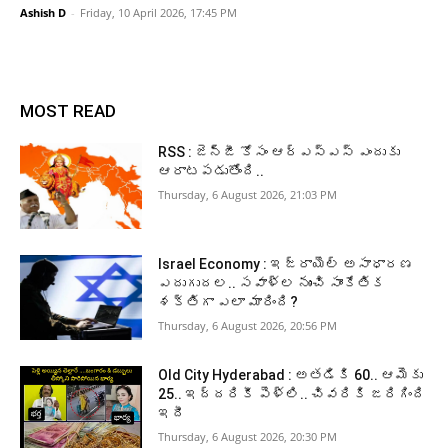
Ashish D
-
Friday, 10 April 2026, 17:45 PM
MOST READ
RSS : జెన్‌జీ కోసం ఆర్‌ఎస్‌ఎస్‌ ఎందుకు
ఆరాటపడుతోంది..
Thursday, 6 August 2026, 21:03 PM
Israel Economy : ఇజ్రాయెల్‌ అసాధారణ
ఎదుగుదల.. సవాళ్ల నుంచి సాంకేతిక
శక్తిగా ఎలా మారింది?
Thursday, 6 August 2026, 20:56 PM
Old City Hyderabad : అతడికి 60.. ఆమెకు
25.. ఇద్దరికీ పెళ్లి.. చివరికి జరిగింది
ఇదీ
Thursday, 6 August 2026, 20:30 PM