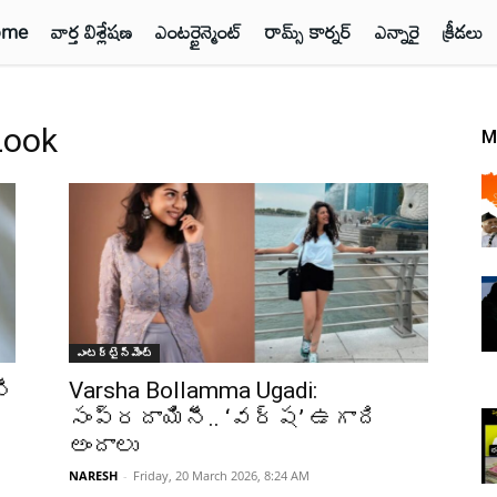
ome
వార్త విశ్లేషణ
ఎంటర్టైన్మెంట్
రామ్స్ కార్నర్
ఎన్నారై
క్రీడలు
Look
M
ఎంటర్టైన్మెంట్
నీ
Varsha Bollamma Ugadi:
సంప్రదాయినీ.. ‘వర్ష’ ఉగాది
అందాలు
NARESH
-
Friday, 20 March 2026, 8:24 AM