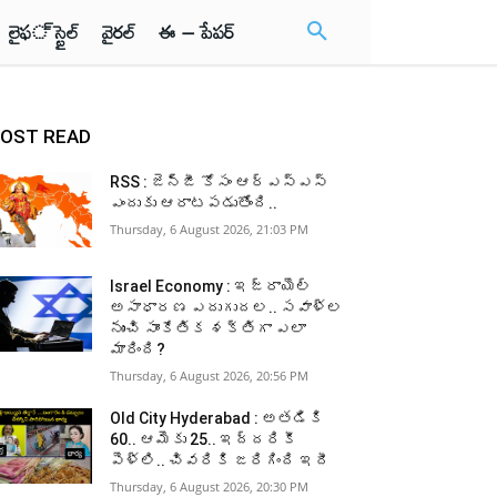
లైఫ్ స్టైల్
వైరల్
ఈ – పేపర్
OST READ
RSS : జెన్‌జీ కోసం ఆర్‌ఎస్‌ఎస్‌
ఎందుకు ఆరాటపడుతోంది..
Thursday, 6 August 2026, 21:03 PM
Israel Economy : ఇజ్రాయెల్‌
అసాధారణ ఎదుగుదల.. సవాళ్ల
నుంచి సాంకేతిక శక్తిగా ఎలా
మారింది?
Thursday, 6 August 2026, 20:56 PM
Old City Hyderabad : అతడికి
60.. ఆమెకు 25.. ఇద్దరికీ
పెళ్లి.. చివరికి జరిగింది ఇదీ
Thursday, 6 August 2026, 20:30 PM