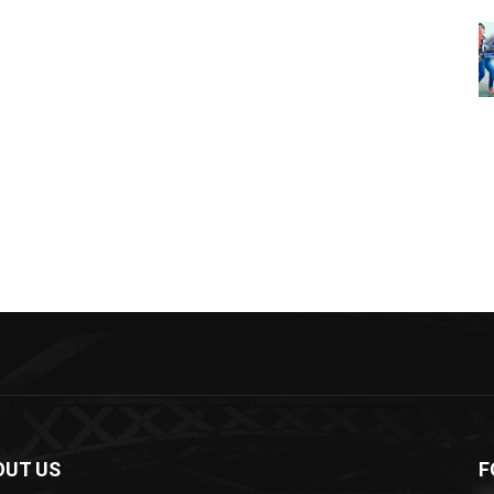
OUT US
F