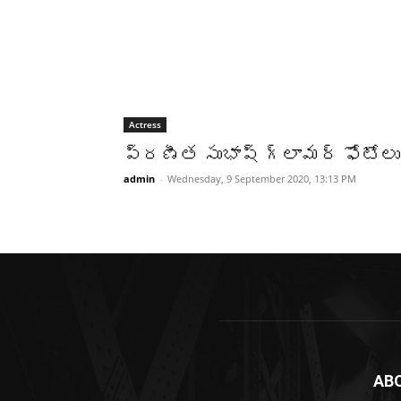
Actress
ప్రణీత సుభాష్ గ్లామర్ ఫోటోలు
admin
-
Wednesday, 9 September 2020, 13:13 PM
AB