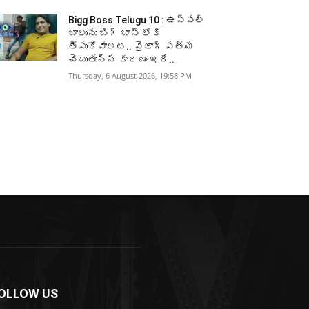
Bigg Boss Telugu 10 : ఉప్పల్
బాలును బిగ్ బాస్ లోకి
తీసుకోవాలట.. వైజాగ్ సత్య
చెబుతున్న కారణం ఇదే..
Thursday, 6 August 2026, 19:58 PM
OLLOW US