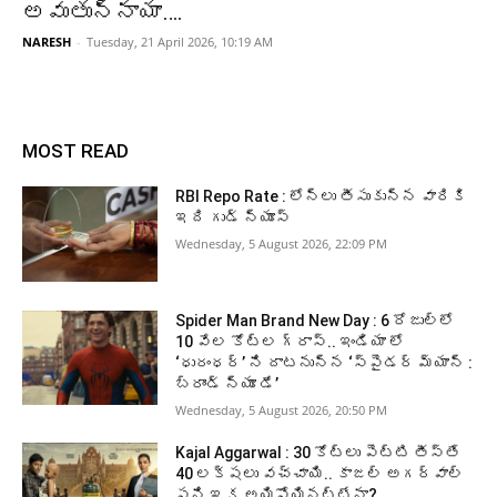
అవుతున్నాయా….
NARESH
-
Tuesday, 21 April 2026, 10:19 AM
MOST READ
RBI Repo Rate : లోన్లు తీసుకున్న వారికి
ఇది గుడ్ న్యూస్
Wednesday, 5 August 2026, 22:09 PM
Spider Man Brand New Day : 6 రోజుల్లో
10 వేల కోట్ల గ్రాస్.. ఇండియా లో
‘ధురంధర్’ ని దాటనున్న ‘స్పైడర్ మ్యాన్ :
బ్రాండ్ న్యూ డే’
Wednesday, 5 August 2026, 20:50 PM
Kajal Aggarwal : 30 కోట్లు పెట్టి తీస్తే
40 లక్షలు వచ్చాయి.. కాజల్ అగర్వాల్
పని ఇక అయిపోయినట్టేనా?