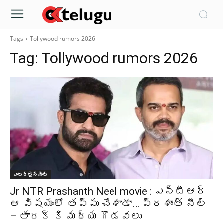
Tags
Tollywood rumors 2026
Tag:
Tollywood rumors 2026
ఎంటర్టైన్మెంట్
Jr NTR Prashanth Neel movie : ఎన్టీఆర్
ఆ విషయంలో తప్పు చేశాడా… ప్రశాంత్ నీల్
– తారక్ కి మధ్య గొడవలు