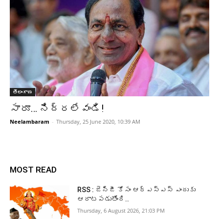
తెలంగాణ
సారూ… నిద్రలేవండి!
Neelambaram
-
Thursday, 25 June 2020, 10:39 AM
MOST READ
RSS : జెన్‌జీ కోసం ఆర్‌ఎస్‌ఎస్‌ ఎందుకు
ఆరాటపడుతోంది..
Thursday, 6 August 2026, 21:03 PM