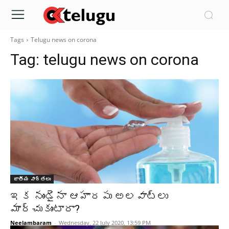
Tags
Telugu news on corona
Tag:
telugu news on corona
జాతీయ వార్తలు
ఇక నుండైనా ఆహారపు అలవాట్లు
మార్చుకుంటారా?
Neelambaram
-
Wednesday, 22 July 2020, 13:59 PM