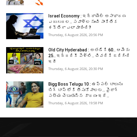
Israel Economy : ఇజ్రాయెల్‌ అసాధారణ
ఎదుగుదల.. సవాళ్ల నుంచి సాంకేతిక
శక్తిగా ఎలా మారింది?
Thursday, 6 August 2026, 20:56 PM
Old City Hyderabad : అతడికి 60.. ఆమెకు
25.. ఇద్దరికీ పెళ్లి.. చివరికి జరిగింది
ఇదీ
Thursday, 6 August 2026, 20:30 PM
Bigg Boss Telugu 10 : ఉప్పల్ బాలును
బిగ్ బాస్ లోకి తీసుకోవాలట.. వైజాగ్
సత్య చెబుతున్న కారణం ఇదే..
Thursday, 6 August 2026, 19:58 PM