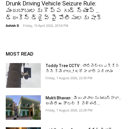
Drunk Driving Vehicle Seizure Rule:
మందుబాబులకు గొప్ప గుడ్ న్యూస్ ..
డ్రంకెన్ డ్రైవ్ పై పోలీసులకు షాక్
Ashish D
-
Friday, 10 April 2026, 20:54 PM
MOST READ
Toddy Tree CCTV : తాటిచెట్లు ఎక్కిన
సీసీ కెమెరాలు..! ఇదో హఠాత్ పరిణామం
Friday, 7 August 2026, 22:30 PM
Mukti Bhavan : మీరు చావాలనుకుంటున్నారా..
అయితే ఈ హోటల్ కి వెళ్ళండి..
Friday, 7 August 2026, 22:28 PM