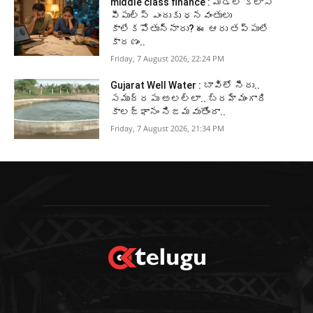
middle class finance : మిడిల్ క్లాస్
పీపుల్స్ ఎందుకు ధనవంతులు
కాలేకపోతున్నారు? ఈ ఆరు తప్పులే
కారణం..
Friday, 7 August 2026, 22:24 PM
Gujarat Well Water : బావిలో నీరు..
సముద్రపు అలల్లా.. బ్రహ్మంగారి
కాలజ్ఞానం నిజమవుతోందా..
Friday, 7 August 2026, 21:34 PM