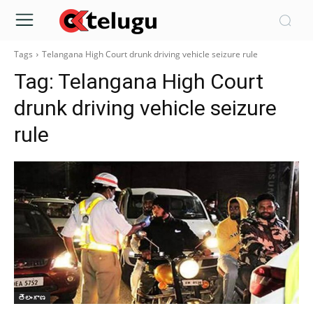
Tags
Telangana High Court drunk driving vehicle seizure rule
Tag:
Telangana High Court
drunk driving vehicle seizure
rule
తెలంగాణ