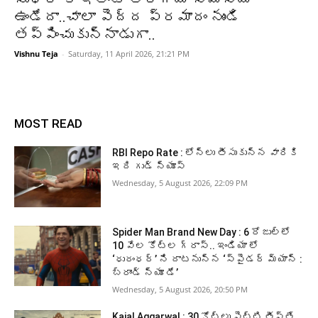
ఉండేదా..చాలా పెద్ద ప్రమాదం నుండి
తప్పించుకున్నాడుగా..
Vishnu Teja
-
Saturday, 11 April 2026, 21:21 PM
MOST READ
RBI Repo Rate : లోన్లు తీసుకున్న వారికి
ఇది గుడ్ న్యూస్
Wednesday, 5 August 2026, 22:09 PM
Spider Man Brand New Day : 6 రోజుల్లో
10 వేల కోట్ల గ్రాస్.. ఇండియా లో
‘ధురంధర్’ ని దాటనున్న ‘స్పైడర్ మ్యాన్ :
బ్రాండ్ న్యూ డే’
Wednesday, 5 August 2026, 20:50 PM
Kajal Aggarwal : 30 కోట్లు పెట్టి తీస్తే