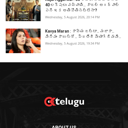
40 లక్షలు వచ్చాయి.. కాజల్ అగర్వాల్
పని ఇక అయిపోయినట్టేనా?
Wednesday, 5 August 2026, 20:14 PM
Kavya Maran : కావ్య జట్టా.. మజాకా..
మినిమం కాదు బ్రో.. ప్రతిదీ మ్యాగ్జిమమే..
Wednesday, 5 August 2026, 19:34 PM
ABOUT US