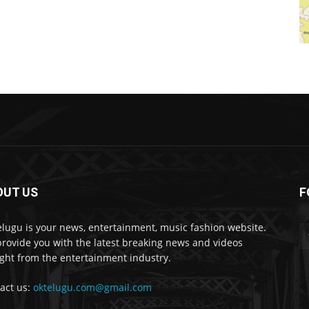
OUT US
F
lugu is your news, entertainment, music fashion website.
rovide you with the latest breaking news and videos
ight from the entertainment industry.
act us:
oktelugu.com@gmail.com