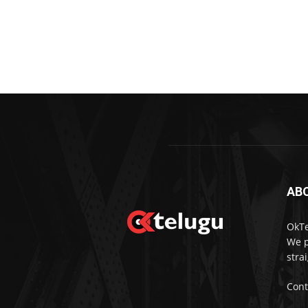
AB
OkTe
We p
stra
Cont