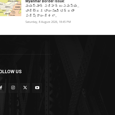
Myanmar Border Issue:
మయన్మార్‌ సరిహద్దు సమస్య..
చారిత్రక భారం నుంచి భద్రతా
పరిష్కారం దిశగా..
Saturday, 8 August 2026, 18:45 PM
OLLOW US