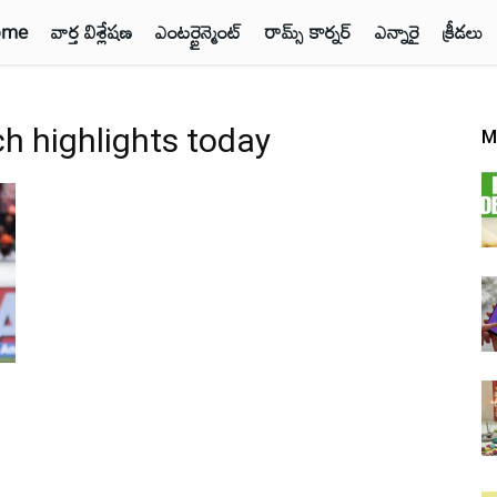
ome
వార్త విశ్లేషణ
ఎంటర్టైన్మెంట్
రామ్స్ కార్నర్
ఎన్నారై
క్రీడలు
 highlights today
M