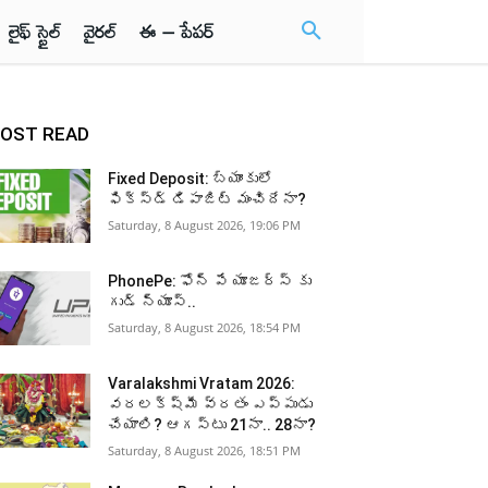
లైఫ్ స్టైల్
వైరల్
ఈ – పేపర్
OST READ
Fixed Deposit: బ్యాంకులో
ఫిక్స్డ్ డిపాజిట్ మంచిదేనా?
Saturday, 8 August 2026, 19:06 PM
PhonePe: ఫోన్ పే యూజర్స్ కు
గుడ్ న్యూస్..
Saturday, 8 August 2026, 18:54 PM
Varalakshmi Vratam 2026:
వరలక్ష్మీ వ్రతం ఎప్పుడు
చేయాలి? ఆగస్టు 21నా.. 28నా?
Saturday, 8 August 2026, 18:51 PM