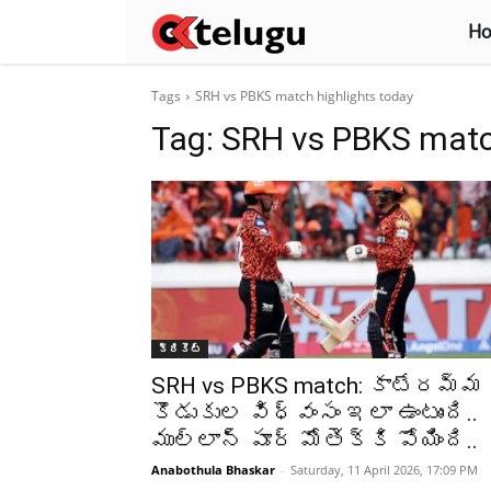
H
Tags
SRH vs PBKS match highlights today
Tag:
SRH vs PBKS match
క్రికెట్‌
SRH vs PBKS match: కాటేరమ్మ
కొడుకుల విధ్వంసం ఇలా ఉంటుంది..
ముల్లాన్ పూర్ మోతెక్కి పోయింది..
Anabothula Bhaskar
-
Saturday, 11 April 2026, 17:09 PM