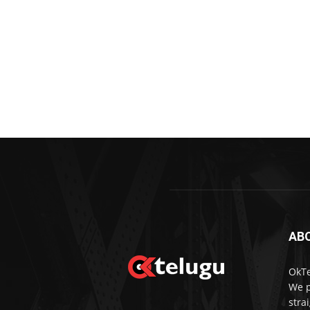
AB
OkTe
We p
stra