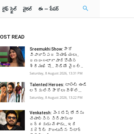
లైఫ్ స్టైల్
వైరల్
ఈ – పేపర్
OST READ
Sreemukhi Show: హీరో
వివాదాస్పద వ్యాఖ్యలు..
రణరంగంలాగా మారిపోయిన
శ్రీముఖి షో.. వీడియో వైరల్..
Saturday, 8 August 2026, 13:31 PM
Talented Heroes: టాలెంట్ ఉండి
లక్కు లేని హీరోలు వీళ్లే…
Saturday, 8 August 2026, 13:22 PM
Venkatesh: వెంకటేష్ తో నేను
చేయాల్సిన సినిమాను ఆ
దర్శకుడు చేశాడు… ఇది
కరెక్ట్ కాదంటున్న స్టార్