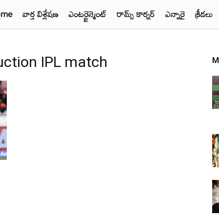
ome
వార్త విశ్లేషణ
ఎంటర్టైన్మెంట్
రామ్స్ కార్నర్
ఎన్నారై
క్రీడలు
uction IPL match
M