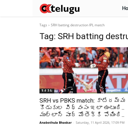
H
Tags
SRH batting destruction IPL match
Tag:
SRH batting destr
క్రికెట్‌
SRH vs PBKS match: కాటేరమ్మ
కొడుకుల విధ్వంసం ఇలా ఉంటుంది..
ముల్లాన్ పూర్ మోతెక్కి పోయింది..
Anabothula Bhaskar
-
Saturday, 11 April 2026, 17:09 PM