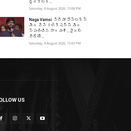
డైరెక్టర్…
Saturday, 8 August 2026, 13:08 PM
Naga Vamsi: సినిమా పోస్టర్స్
మీద వేసే కలెక్షన్స్ మీద
స్పందించిన నాగవంశీ…వైరల్
వీడియో…
Saturday, 8 August 2026, 13:03 PM
OLLOW US