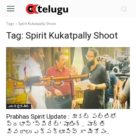
Tags
Spirit Kukatpally Shoot
Tag:
Spirit Kukatpally Shoot
ఎంటర్టైన్మెంట్
Prabhas Spirit Update : కూకట్ పల్లిలో
ప్రభాస్ ‘స్పిరిట్’ షూటింగ్.. పూర్తి
వివరాలు ఎక్సక్లూసివ్ గా మీకోసం..