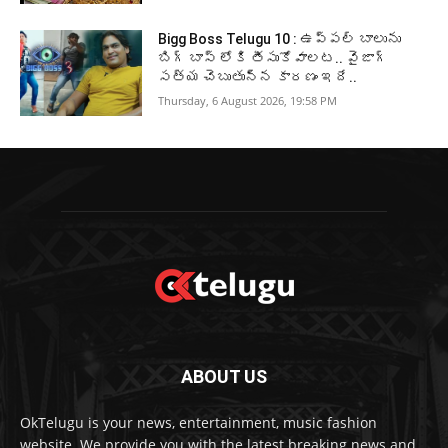
Bigg Boss Telugu 10 : ఉప్పల్ బాలును
బిగ్ బాస్ లోకి తీసుకోవాలట.. వైజాగ్
సత్య చెబుతున్న కారణం ఇదే..
Thursday, 6 August 2026, 19:58 PM
ABOUT US
OkTelugu is your news, entertainment, music fashion
website. We provide you with the latest breaking news and