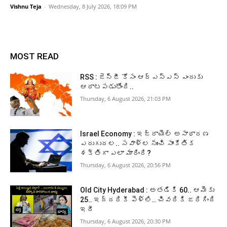
Vishnu Teja
-
Wednesday, 8 July 2026, 18:09 PM
MOST READ
RSS : జెన్‌జీ కోసం ఆర్‌ఎస్‌ఎస్‌ ఎందుకు
ఆరాటపడుతోంది..
Thursday, 6 August 2026, 21:03 PM
Israel Economy : ఇజ్రాయెల్‌ అసాధారణ
ఎదుగుదల.. సవాళ్ల నుంచి సాంకేతిక
శక్తిగా ఎలా మారింది?
Thursday, 6 August 2026, 20:56 PM
Old City Hyderabad : అతడికి 60.. ఆమెకు
25.. ఇద్దరికీ పెళ్లి.. చివరికి జరిగింది
ఇదీ
Thursday, 6 August 2026, 20:30 PM