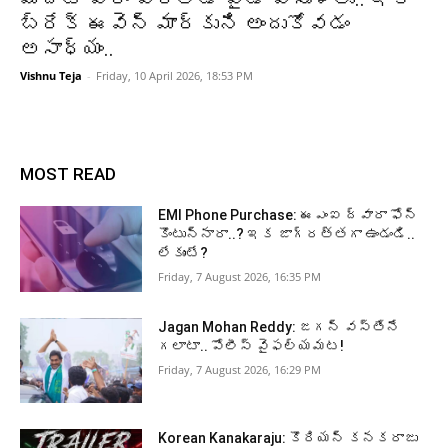
బ్రేక్ ఈవెన్ మార్కుని అందుకోవడం
అసాధ్యం..
Vishnu Teja
-
Friday, 10 April 2026, 18:53 PM
MOST READ
EMI Phone Purchase: ఈఎంఐ ద్వారా ఫోన్
కొంటున్నారా..? ఇక జాగ్రత్తగా ఉండండి..
లేకుంటే?
Friday, 7 August 2026, 16:35 PM
Jagan Mohan Reddy: జగన్ వస్తేనే
గలాటా.. పోలీస్ వైఫల్యమట!
Friday, 7 August 2026, 16:29 PM
Korean Kanakaraju: కొరియన్ కనకరాజు