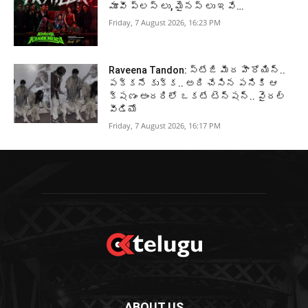
మూవీ ప్లస్ లు, మైనస్ లు ఇవే…
Friday, 7 August 2026, 16:23 PM
Raveena Tandon: స్టేజి మీద హీరోయిన్..
పక్కనే కుక్క.. అది చేసిన పనికి ఆ
క్షణం అందరిలో ఒకటే టెన్షన్.. వైరల్
వీడియో
Friday, 7 August 2026, 16:17 PM
ABOUT US