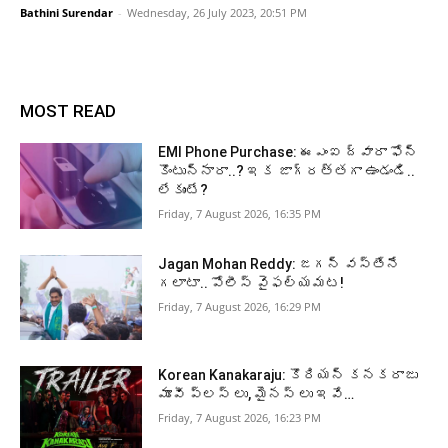
Bathini Surendar
-
Wednesday, 26 July 2023, 20:51 PM
MOST READ
EMI Phone Purchase: ఈఎంఐ ద్వారా ఫోన్
కొంటున్నారా..? ఇక జాగ్రత్తగా ఉండండి..
లేకుంటే?
Friday, 7 August 2026, 16:35 PM
Jagan Mohan Reddy: జగన్ వస్తేనే
గలాటా.. పోలీస్ వైఫల్యమట!
Friday, 7 August 2026, 16:29 PM
Korean Kanakaraju: కొరియన్ కనకరాజు
మూవీ ప్లస్ లు, మైనస్ లు ఇవే…
Friday, 7 August 2026, 16:23 PM