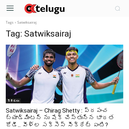
Tags
Satwiksairaj
Tag:
Satwiksairaj
క్రీడలు
Satwiksairaj – Chirag Shetty : ప్రపంచ
బ్యాడ్మింటన్ ను షేక్ చేస్తున్న భారత
జోడీ.. వీళ్ల సక్సెస్ సీక్రేట్ ఏంటి?