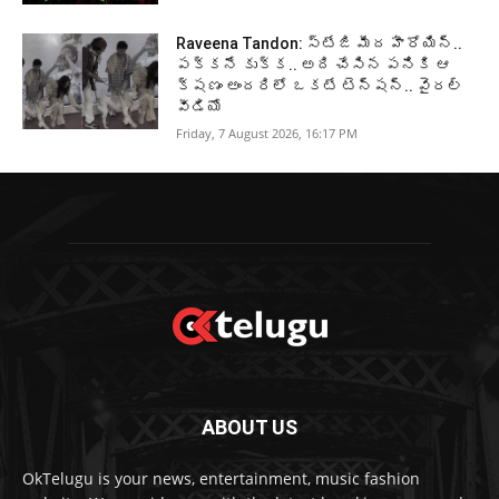
Raveena Tandon: స్టేజి మీద హీరోయిన్..
పక్కనే కుక్క.. అది చేసిన పనికి ఆ
క్షణం అందరిలో ఒకటే టెన్షన్.. వైరల్
వీడియో
Friday, 7 August 2026, 16:17 PM
ABOUT US
OkTelugu is your news, entertainment, music fashion