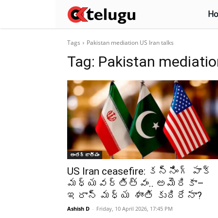
H
Tags
Pakistan mediation US Iran talks
Tag:
Pakistan mediation
అంతర్జాతీయం
US Iran ceasefire: కన్నింగ్‌ పాక్‌
మధ్యవర్తిత్వం.. అమెరికా–
ఇరాన్‌ మధ్య శాంతి కుదిరేనా?
Ashish D
-
Friday, 10 April 2026, 17:45 PM