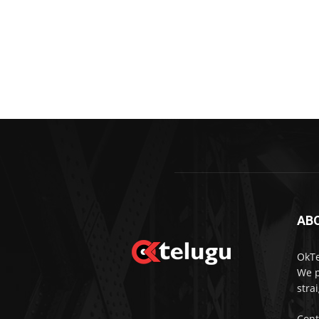
AB
OkTe
We p
stra
Cont