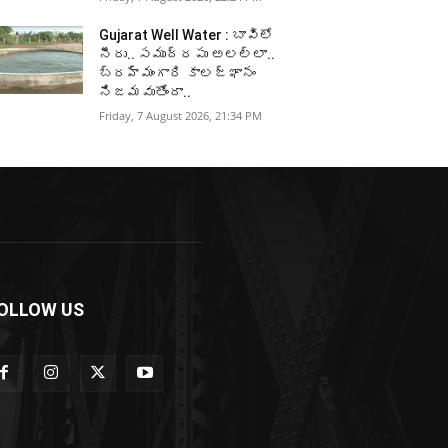
Gujarat Well Water : బావిలో
నీరు.. సముద్రపు అలల్లా..
బ్రహ్మంగారి కాలజ్ఞానం
నిజమవుతోందా..
Friday, 7 August 2026, 21:34 PM
OLLOW US