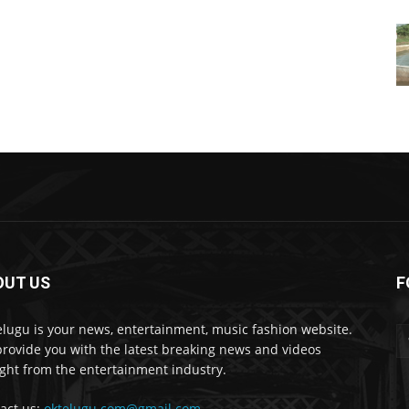
OUT US
F
lugu is your news, entertainment, music fashion website.
rovide you with the latest breaking news and videos
ight from the entertainment industry.
act us:
oktelugu.com@gmail.com