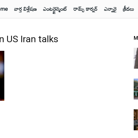
ome
వార్త విశ్లేషణ
ఎంటర్టైన్మెంట్
రామ్స్ కార్నర్
ఎన్నారై
క్రీడలు
 US Iran talks
M