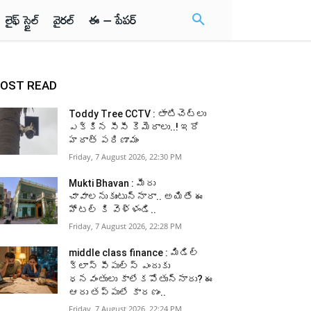
లైఫ్ స్టైల్
వైరల్
ఈ – పేపర్
OST READ
Toddy Tree CCTV : తాటిచెట్లు
ఎక్కిన సీసీ కెమెరాలు..! ఇదో
హఠాత్ పరిణామం
Friday, 7 August 2026, 22:30 PM
Mukti Bhavan : మీరు
చావాలనుకుంటున్నారా.. అయితే ఈ
హోటల్ కి వెళ్ళండి..
Friday, 7 August 2026, 22:28 PM
middle class finance : మిడిల్
క్లాస్ పీపుల్స్ ఎందుకు
ధనవంతులు కాలేకపోతున్నారు? ఈ
ఆరు తప్పులే కారణం..
Friday, 7 August 2026, 22:24 PM