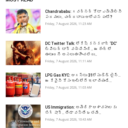
Chandrababu: గవర్నర్ కోటా ఎమ్మెల్సీ
పదవులు.. చంద్రబాబు ఆలోచన ఏంటో?
Friday, 7 August 2026, 11:23 AM
DC Twitter Talk: లోకేష్ కనకరాజ్ ‘DC’
ట్విటర్ టాక్ వచ్చేసింది.. ఈ రేంజ్ లో
ఉంటుందని అసలు ఊహించలేదు..
Friday, 7 August 2026, 11:11 AM
LPG Gas KYC: ఆగస్టు 31లోపు డెడ్ లైన్..
ఈ కేవైసీ కోసం ఇంట్లోనే ఇలా చేయండి..
Friday, 7 August 2026, 11:03 AM
US Immigration: అమెరికా ఆశావహులకు
బిగ్ షాక్.. తేడా వస్తే ఖతమే..
Friday, 7 August 2026, 10:43 AM