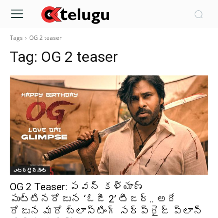
Tags
OG 2 teaser
Tag:
OG 2 teaser
ఎంటర్టైన్మెంట్
OG 2 Teaser: పవన్ కళ్యాణ్
పుట్టినరోజున ‘ఓజీ 2’ టీజర్.. అదే
రోజున మరో బ్లాస్టింగ్ సర్ప్రైజ్ ప్లాన్