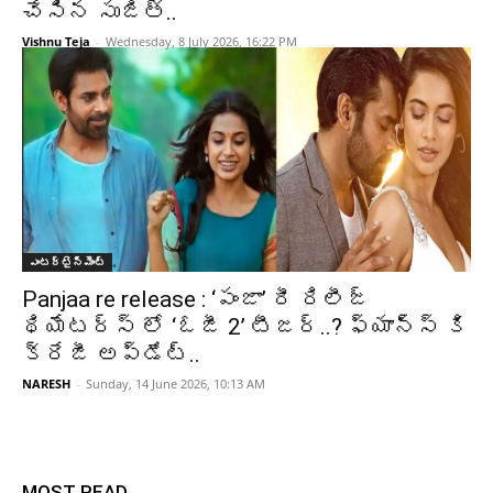
చేసిన సుజిత్..
Vishnu Teja
-
Wednesday, 8 July 2026, 16:22 PM
ఎంటర్టైన్మెంట్
Panjaa re release : ‘పంజా’ రీ రిలీజ్
థియేటర్స్ లో ‘ఓజీ 2’ టీజర్..? ఫ్యాన్స్ కి
క్రేజీ అప్డేట్..
NARESH
-
Sunday, 14 June 2026, 10:13 AM
MOST READ