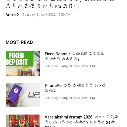
నిర్ణయించే ఓటర్లు వీరే!
Ashish D
-
Tuesday, 21 April 2026, 10:30 AM
MOST READ
Fixed Deposit: బ్యాంకులో ఫిక్స్డ్
డిపాజిట్ మంచిదేనా?
Saturday, 8 August 2026, 19:06 PM
PhonePe: ఫోన్ పే యూజర్స్ కు గుడ్
న్యూస్..
Saturday, 8 August 2026, 18:54 PM
Varalakshmi Vratam 2026: వరలక్ష్మీ
వ్రతం ఎప్పుడు చేయాలి? ఆగస్టు 21నా..