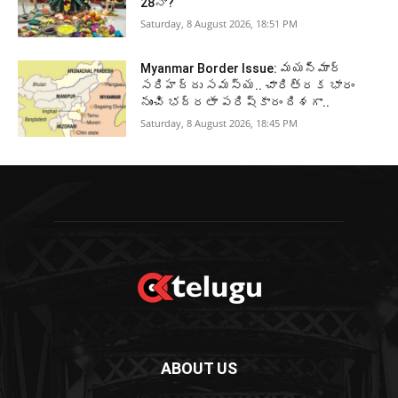
28నా?
Saturday, 8 August 2026, 18:51 PM
Myanmar Border Issue: మయన్మార్‌
సరిహద్దు సమస్య.. చారిత్రక భారం
నుంచి భద్రతా పరిష్కారం దిశగా..
Saturday, 8 August 2026, 18:45 PM
ABOUT US