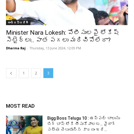
ఆంధ్రప్రదేశ్‌
Minister Nara Lokesh: పోలీసులపై లోకేష్
సెటైర్లు.. పాత పగలు మరిచిపోలేదా?
Dharma Raj
-
Thursday, 13 June 2024, 12:05 PM
1
2
3
MOST READ
Bigg Boss Telugu 10 : ఉప్పల్ బాలును
బిగ్ బాస్ లోకి తీసుకోవాలట.. వైజాగ్
సత్య చెబుతున్న కారణం ఇదే..