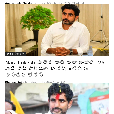
Anabothula Bhaskar
-
Friday, 6 September 2024, 21:24 PM
ఆంధ్రప్రదేశ్‌
Nara Lokesh: మంత్రి అంటే అలా ఉండాలి.. 25
మంది విద్యార్థుల భవిష్యత్తును
కాపాడిన లోకేష్
Dharma Raj
-
Monday, 8 July 2024, 10:43 AM