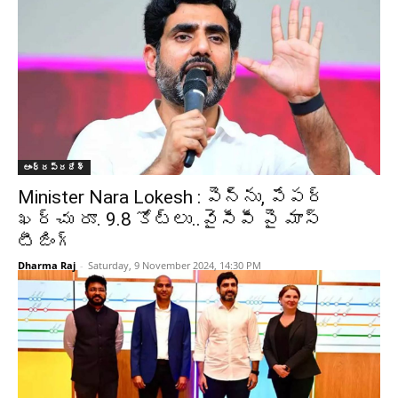
ఆంధ్రప్రదేశ్‌
Minister Nara Lokesh : పెన్ను, పేపర్
ఖర్చు రూ. 9.8 కోట్లు..వైసీపీ పై మాస్
టీజింగ్
Dharma Raj
-
Saturday, 9 November 2024, 14:30 PM