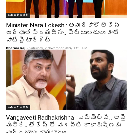
ఆంధ్రప్రదేశ్‌
Minister Nara Lokesh : అమెరికాలో లోకేష్
అద్భుత ప్రయత్నం.. పెట్టుబడులు కంటే
వాటిపై టార్గెట్!
Dharma Raj
-
Saturday, 2 November 2024, 13:15 PM
ఆంధ్రప్రదేశ్‌
Vangaveeti Radhakrishna : ఎమ్మెల్సీ.. ఆపై
మంత్రి.. లోకేష్ తో వంగవీటి రాధాకృష్ణకు
చంద్రబాబు రాయబారం*