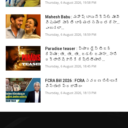
Thursday, 6 August 2026, 19:58 PM
Mahesh Babu : మహేష్ బాబు నెక్స్ట్ మూవీ
విషయంలో పూర్తి బాధ్యత నమ్రత దేనా…
ఎందుకలా…
Thursday, 6 August 2026, 18:59 PM
Paradise teaser : ప్యారడైస్ టీజర్
రివ్యూ : తూ.. తూ.. తూ.. జడల్ జమానా.. నాని
రక్తాభిషేకానికి దిష్టితీయాలే…
Thursday, 6 August 2026, 18:45 PM
FCRA Bill 2026 : FCRA సవరణ బిల్లుకి
విస్తృత ప్రజామోదం
Thursday, 6 August 2026, 18:13 PM