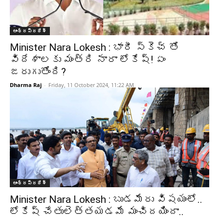
ఆంధ్రప్రదేశ్‌
Minister Nara Lokesh : భారీ స్కెచ్ తో
విదేశాలకు మంత్రి నారా లోకేష్! ఏం
జరుగుతోంది?
Dharma Raj
-
Friday, 11 October 2024, 11:22 AM
ఆంధ్రప్రదేశ్‌
Minister Nara Lokesh : బుడమేరు విషయంలో..
లోకేష్ చేతులెత్తయడమే మంచిదయిందా..