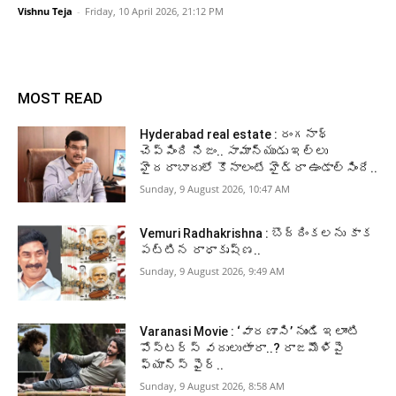
Vishnu Teja
-
Friday, 10 April 2026, 21:12 PM
MOST READ
Hyderabad real estate : రంగనాథ్
చెప్పింది నిజం.. సామాన్యుడు ఇల్లు
హైదరాబాదులో కొనాలంటే హైడ్రా ఉండాల్సిందే..
Sunday, 9 August 2026, 10:47 AM
Vemuri Radhakrishna : బొద్దింకలను కాక
పట్టిన రాధాకృష్ణ..
Sunday, 9 August 2026, 9:49 AM
Varanasi Movie : ‘వారణాసి’ నుండి ఇలాంటి
పోస్టర్స్ వదులుతారా..? రాజమౌళిపై
ఫ్యాన్స్ ఫైర్..
Sunday, 9 August 2026, 8:58 AM