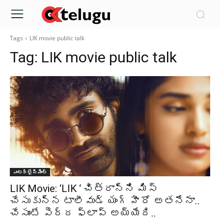
Tags
LIK movie public talk
Tag:
LIK movie public talk
ఎంటర్టైన్మెంట్
LIK Movie: ‘LIK ‘ చిత్రాన్ని మిస్
చేసుకున్న టాలీవుడ్ యంగ్ హీరో అతనేనా..
చేసుంటే పెద్ద ఫ్లాప్ అయ్యేది..