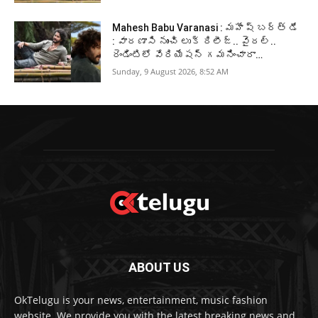
Mahesh Babu Varanasi : మహేష్ బర్త్ డే
: వారణాసి నుంచి లుక్ రిలీజ్.. వైరల్..
రెండింటిలో వేరియేషన్ గమనించారా…
Sunday, 9 August 2026, 8:52 AM
ABOUT US
OkTelugu is your news, entertainment, music fashion
website. We provide you with the latest breaking news and