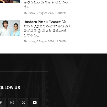
అభిమానులకు నిరాశ తప్పేలా
లేదే..
Thursday, 6 August 2026, 15:10 PM
Husharu Pittalu Teaser: ‘మీ
నాన్న AC పెట్టించాడా’ అంటూ యంగ్
హీరోయిన్ పై సోషల్ మీడియా లో
ట్రోల్స్..
Thursday, 6 August 2026, 14:58 PM
OLLOW US