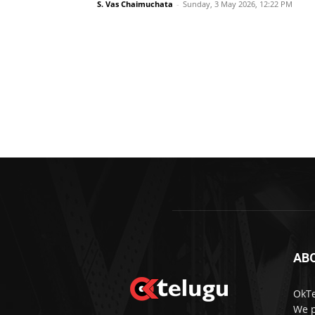
S. Vas Chaimuchata
-
Sunday, 3 May 2026, 12:22 PM
AB
OkTe
We p