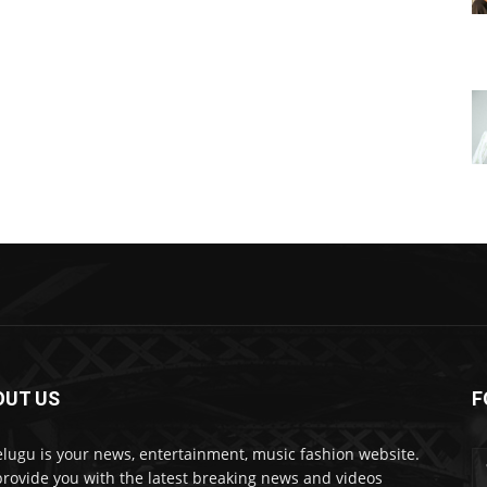
OUT US
F
lugu is your news, entertainment, music fashion website.
rovide you with the latest breaking news and videos