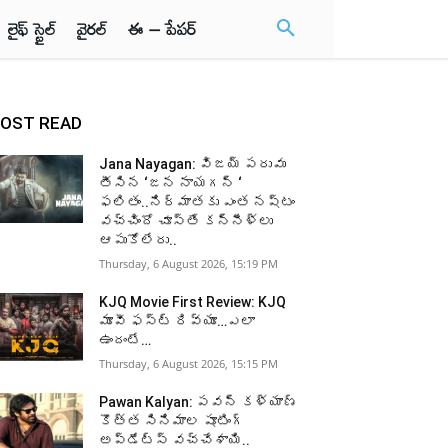
లైఫ్ స్టైల్
వైరల్
ఈ – పేపర్
OST READ
Jana Nayagan: విజయ్ పరువు
తీసిన ‘జన నాయగన్ ‘
ఫలితం..నిర్మాతకు ఎంత నష్టం
వచ్చిందో చూస్తే కన్నీళ్లు
ఆపుకోలేరు..
Thursday, 6 August 2026, 15:19 PM
KJQ Movie First Review: KJQ
మూవీ ఫస్ట్ రివ్యూ…ఎలా
ఉందంటే…
Thursday, 6 August 2026, 15:15 PM
Pawan Kalyan: పవన్ కళ్యాణ్
కొత్త సినిమాల షూటింగ్
అప్డేట్స్ వచ్చేశాయి..