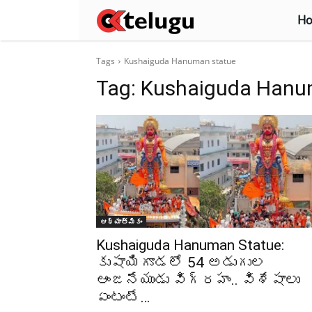
H
Tags
Kushaiguda Hanuman statue
Tag:
Kushaiguda Hanu
ఆధ్యాత్మికం
Kushaiguda Hanuman Statue:
కుషాయిగూడలో 54 అడుగుల
ఆంజనేయుడు విగ్రహం.. విశేషాలు
ఏంటంటే…