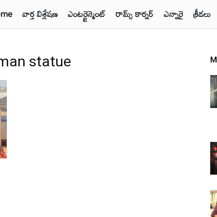
ome
వార్త విశ్లేషణ
ఎంటర్టైన్మెంట్
రామ్స్ కార్నర్
ఎన్నారై
క్రీడలు
man statue
M