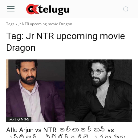
Tags
Jr NTR upcoming movie Dragon
Tag:
Jr NTR upcoming movie
Dragon
ఎంటర్టైన్మెంట్
Allu Arjun vs NTR: అల్లు అర్జున్ vs
ఎన్టీఆర్… వీళ్ళిద్దరిలొ ఎవరు ముందు