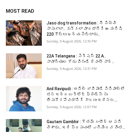
MOST READ
Jaso dog transformation : నీ పిచ్చి
పాసుగాలా.. కుక్కలా మారడానికి ఈ మనిషి
220 కోట్లు ఖర్చు పెట్టాడు..
Sunday, 9 August 2026, 12:35 PM
22A Telangana : సెక్షన్ 22 A..
సామాన్యుల గోడు వినండి రేవంత్ సార్..
Sunday, 9 August 2026, 12:31 PM
Anil Ravipudi : అనిల్ రావిపూడి సినిమాల్లో
తన ఇద్దరు క్లోజ్ ఫ్రెండ్స్ ను
తీసుకోకపోవడానికి కారణం ఇదేనట…
Sunday, 9 August 2026, 12:07 PM
Gautam Gambhir : గౌతమ్ గంభీర్ ఆ పని
చేశాడు.. ఇది ప్రపంచంలో ఎనిమిదవ వింత..