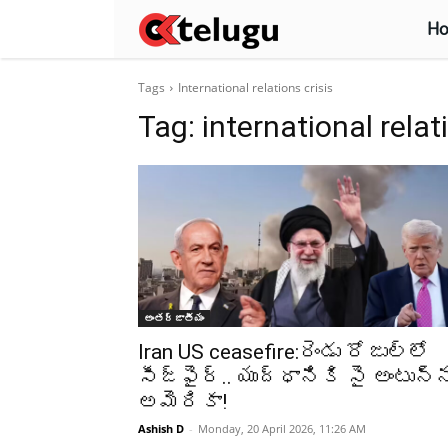
H
Tags
International relations crisis
Tag:
international relat
అంతర్జాతీయం
Iran US ceasefire:రెండు రోజుల్లో
సీజ్‌ఫైర్‌.. యుద్ధానికి సై అంటున్
అమెరికా!
Ashish D
-
Monday, 20 April 2026, 11:26 AM