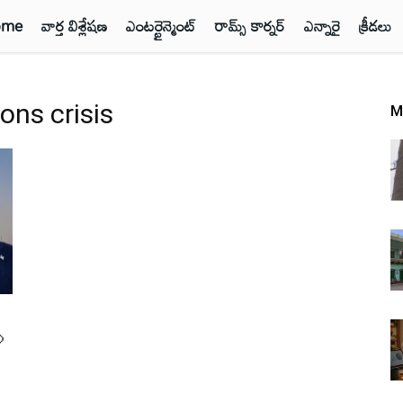
ome
వార్త విశ్లేషణ
ఎంటర్టైన్మెంట్
రామ్స్ కార్నర్
ఎన్నారై
క్రీడలు
ions crisis
M
న