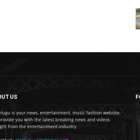
OUT US
F
lugu is your news, entertainment, music fashion website.
rovide you with the latest breaking news and videos
ight from the entertainment industry.
act us:
oktelugu.com@gmail.com