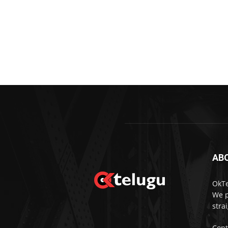
AB
OkTe
We p
stra
Cont