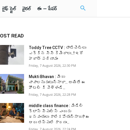
లైఫ్ స్టైల్
వైరల్
ఈ – పేపర్
OST READ
Toddy Tree CCTV : తాటిచెట్లు
ఎక్కిన సీసీ కెమెరాలు..! ఇదో
హఠాత్ పరిణామం
Friday, 7 August 2026, 22:30 PM
Mukti Bhavan : మీరు
చావాలనుకుంటున్నారా.. అయితే ఈ
హోటల్ కి వెళ్ళండి..
Friday, 7 August 2026, 22:28 PM
middle class finance : మిడిల్
క్లాస్ పీపుల్స్ ఎందుకు
ధనవంతులు కాలేకపోతున్నారు? ఈ
ఆరు తప్పులే కారణం..
Friday, 7 August 2026, 22:24 PM