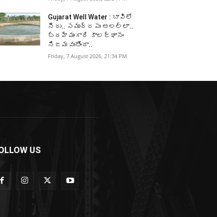
Gujarat Well Water : బావిలో
నీరు.. సముద్రపు అలల్లా..
బ్రహ్మంగారి కాలజ్ఞానం
నిజమవుతోందా..
Friday, 7 August 2026, 21:34 PM
OLLOW US