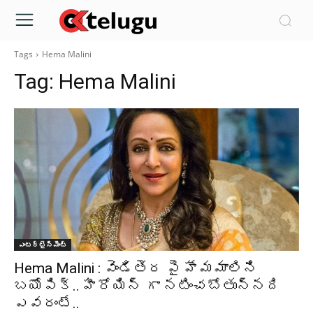
Tags
Hema Malini
Tag:
Hema Malini
ఎంటర్టైన్మెంట్
Hema Malini : వెండితెర పై హేమమాలిని
బయోపిక్.. హీరోయిన్ గా నటించబోతున్నది
ఎవరంటే..