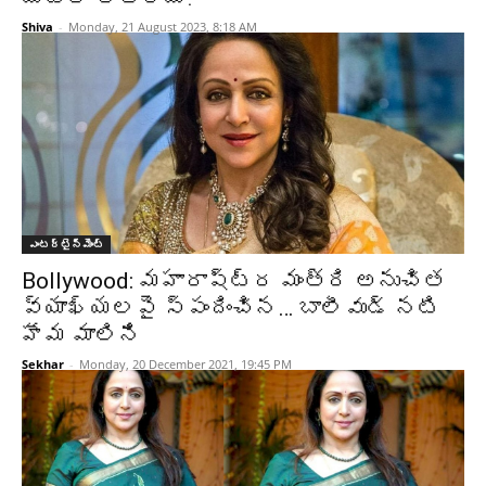
Shiva
-
Monday, 21 August 2023, 8:18 AM
ఎంటర్టైన్మెంట్
Bollywood: మహారాష్ట్ర మంత్రి అనుచిత
వ్యాఖ్యలపై స్పందించిన… బాలీవుడ్ నటి
హేమ మాలిని
Sekhar
-
Monday, 20 December 2021, 19:45 PM