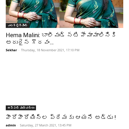
ఎంటర్టైన్మెంట్
Hema Malini: బాలీవుడ్​ నటి హేమామాలినికి
అరుదైన గౌరవం…
Sekhar
-
Thursday, 18 November 2021, 17:10 PM
అప్పటి ముచ్చట్లు
హీరోహీరోయిన్ల ప్రేమకు ఆయనే అడ్డు !
admin
-
Saturday, 27 March 2021, 13:45 PM