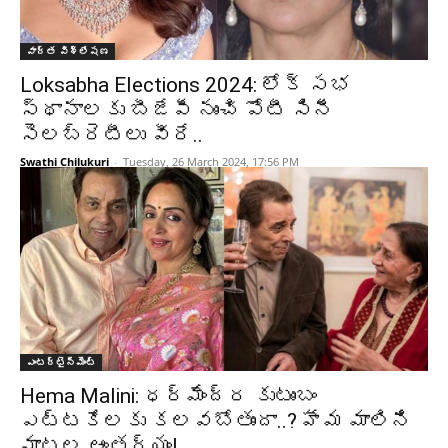
వార్త విశ్లేషణ
Loksabha Elections 2024: లోక్ సభ
స్థానాలకు బీజేపీ నుంచి పోటీ సినీ
సెలబ్రెటీలు వీరే..
Swathi Chilukuri
-
Tuesday, 26 March 2024, 17:56 PM
ఎంటర్టైన్మెంట్
Hema Malini: ధర్మేంద్ర కుటుంబం
ఎట్టకేలకు కలవబోతుందా..? హేమ మాలిని
మాటల ఆంతర్యం!