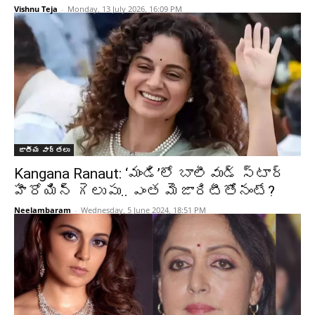
Vishnu Teja
-
Monday, 13 July 2026, 16:09 PM
జాతీయ వార్తలు
Kangana Ranaut: ‘మండి’లో బాలీవుడ్ స్టార్
హీరోయిన్ గెలుపు.. ఎంత మెజారిటీతోనంటే?
Neelambaram
-
Wednesday, 5 June 2024, 18:51 PM