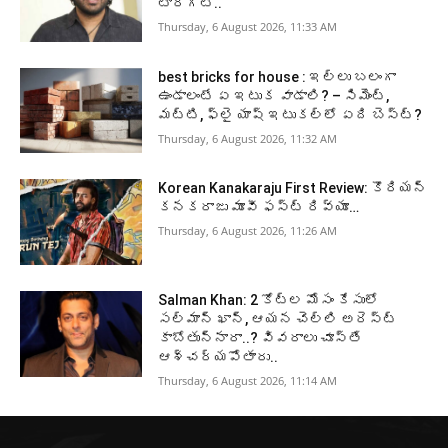
టార్గెట్..
Thursday, 6 August 2026, 11:33 AM
best bricks for house : ఇల్లు బలంగా
ఉండాలంటే ఏ ఇటుక వాడాలి? – సిమెంట్,
మట్టి, ఫ్లై యాష్ ఇటుకల్లో ఏది బెస్ట్?
Thursday, 6 August 2026, 11:32 AM
Korean Kanakaraju First Review: కొరియన్
కనకరాజు మూవీ ఫస్ట్ రివ్యూ…
Thursday, 6 August 2026, 11:26 AM
Salman Khan: 2 కోట్ల మోసం కేసులో
సల్మాన్ ఖాన్, ఆయన చెల్లి అరెస్ట్
కాబోతున్నారా..? వివరాలు చూస్తే
ఆశ్చర్యపోతారు..
Thursday, 6 August 2026, 11:14 AM