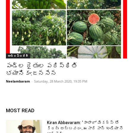
ఆంధ్రప్రదేశ్‌
పండ్ల రైతుల పరిస్థితి
భయానికం:జనసేన
Neelambaram
-
Saturday, 28 March 2020, 19:35 PM
MOST READ
Kiran Abbavaram: ‘కాంతారా’ మేకర్స్ తో
కిరణ్ అబ్బవరం..ఈసారి పాన్ ఇండియా నే