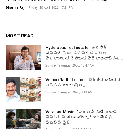
Dharma Raj
-
Friday, 10 April 2026, 17:21 PM
MOST READ
Hyderabad real estate : రంగనాథ్
చెప్పింది నిజం.. సామాన్యుడు ఇల్లు
హైదరాబాదులో కొనాలంటే హైడ్రా ఉండాల్సిందే..
Sunday, 9 August 2026, 10:47 AM
Vemuri Radhakrishna : బొద్దింకలను కాక
పట్టిన రాధాకృష్ణ..
Sunday, 9 August 2026, 9:49 AM
Varanasi Movie : ‘వారణాసి’ నుండి ఇలాంటి
పోస్టర్స్ వదులుతారా..? రాజమౌళిపై
ఫ్యాన్స్ ఫైర్..