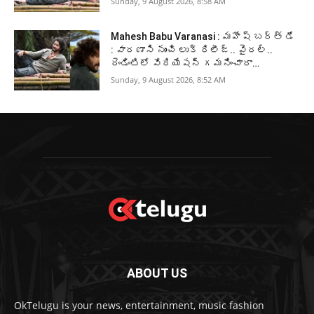
Sunday, 9 August 2026, 8:58 AM
Mahesh Babu Varanasi : మహేష్ బర్త్ డే
: వారణాసి నుంచి లుక్ రిలీజ్.. వైరల్..
రెండింటిలో వేరియేషన్ గమనించారా…
Sunday, 9 August 2026, 8:52 AM
ABOUT US
OkTelugu is your news, entertainment, music fashion