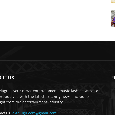
OUT US
F
lugu is your news, entertainment, music fashion website.
rovide you with the latest breaking news and videos
ight from the entertainment industry.
act us:
oktelugu.com@gmail.com