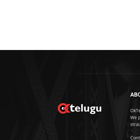
AB
OkTe
We p
stra
Cont