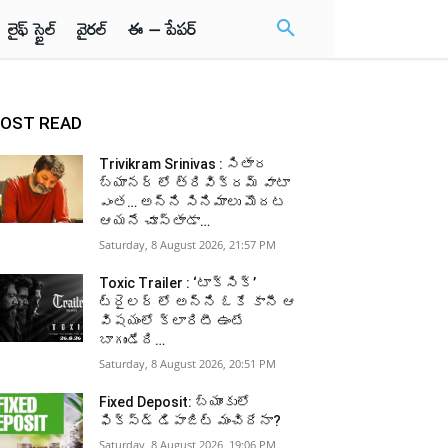
లైఫ్ స్టైల్
వైరల్
ఈ – పేపర్
OST READ
Trivikram Srinivas : సితార
బ్యానర్ లో త్రివిక్రమ్ వాటా
ఎంత… అన్ని సినిమాలు మొదట
ఆయనే చూస్తాడా…
Saturday, 8 August 2026, 21:57 PM
Toxic Trailer : ‘టాక్సిక్’
ట్రైలర్ లో అన్ని ఓకే కానీ ఆ
విషయంలో క్లారిటీ ఉంటే
బాగుండేది…
Saturday, 8 August 2026, 20:51 PM
Fixed Deposit: బ్యాంకులో
ఫిక్స్డ్ డిపాజిట్ మంచిదేనా?
Saturday, 8 August 2026, 19:06 PM