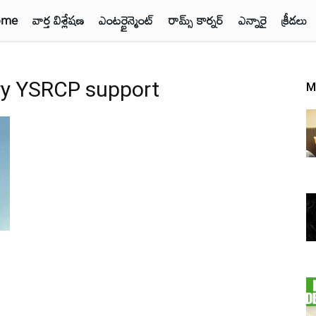
ome
వార్త విశ్లేషణ
ఎంటర్టైన్మెంట్
రామ్స్ కార్నర్
ఎన్నారై
క్రీడలు
try YSRCP support
M
ీ