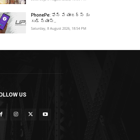
PhonePe: ఫోన్ పే యూజర్స్ కు
గుడ్ న్యూస్..
Saturday, 8 August 2026, 18:54 PM
OLLOW US