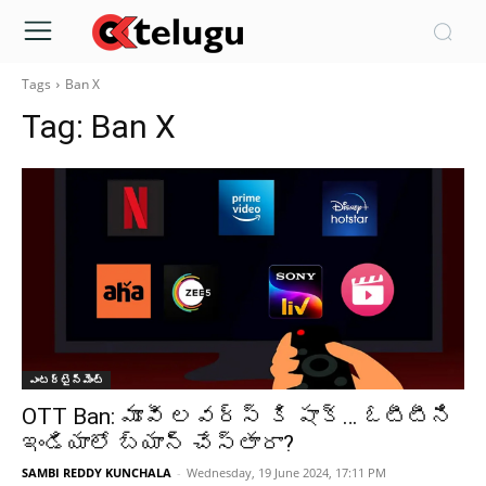
Tags
Ban X
Tag:
Ban X
ఎంటర్టైన్మెంట్
OTT Ban: మూవీ లవర్స్ కి షాక్… ఓటీటీని
ఇండియాలో బ్యాన్ చేస్తారా?
SAMBI REDDY KUNCHALA
-
Wednesday, 19 June 2024, 17:11 PM