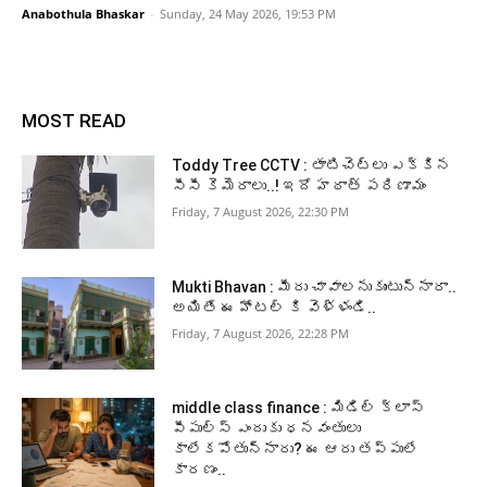
Anabothula Bhaskar
-
Sunday, 24 May 2026, 19:53 PM
MOST READ
Toddy Tree CCTV : తాటిచెట్లు ఎక్కిన
సీసీ కెమెరాలు..! ఇదో హఠాత్ పరిణామం
Friday, 7 August 2026, 22:30 PM
Mukti Bhavan : మీరు చావాలనుకుంటున్నారా..
అయితే ఈ హోటల్ కి వెళ్ళండి..
Friday, 7 August 2026, 22:28 PM
middle class finance : మిడిల్ క్లాస్
పీపుల్స్ ఎందుకు ధనవంతులు
కాలేకపోతున్నారు? ఈ ఆరు తప్పులే
కారణం..