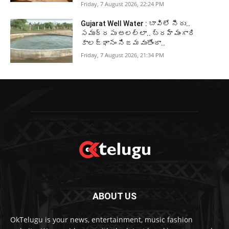
Friday, 7 August 2026, 22:24 PM
Gujarat Well Water : బావిలో నీరు..
సముద్రపు అలల్లా.. బ్రహ్మంగారి
కాలజ్ఞానం నిజమవుతోందా..
Friday, 7 August 2026, 21:34 PM
ABOUT US
OkTelugu is your news, entertainment, music fashion