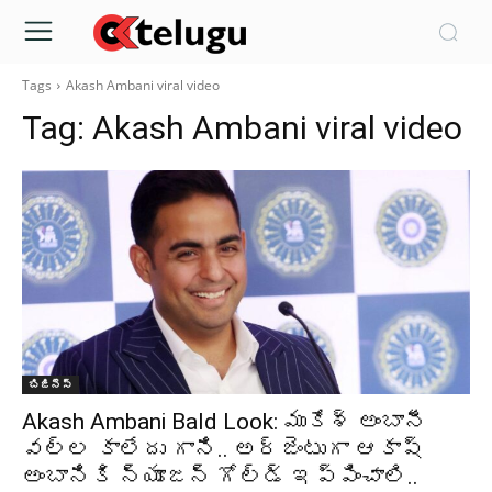
Tags
Akash Ambani viral video
Tag:
Akash Ambani viral video
బిజినెస్
Akash Ambani Bald Look: ముకేశ్ అంబానీ
వల్ల కాలేదు గాని.. అర్జెంటుగా ఆకాష్
అంబానికి న్యూజన్ గోల్డ్ ఇప్పించాలి..