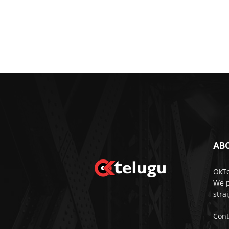
AB
OkTe
We p
stra
Cont