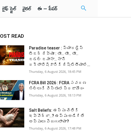
లైఫ్ స్టైల్
వైరల్
ఈ – పేపర్
OST READ
Paradise teaser : ప్యారడైస్
టీజర్ రివ్యూ : తూ.. తూ.. తూ..
జడల్ జమానా.. నాని
రక్తాభిషేకానికి దిష్టితీయాలే…
Thursday, 6 August 2026, 18:45 PM
FCRA Bill 2026 : FCRA సవరణ
బిల్లుకి విస్తృత ప్రజామోదం
Thursday, 6 August 2026, 18:13 PM
Salt Beliefs: ఉప్పు చేతికి
ఇవ్వొద్దా..? ఉప్పు అడిగితే
అప్పులు పెరుగుతాయా?
Thursday, 6 August 2026, 17:48 PM