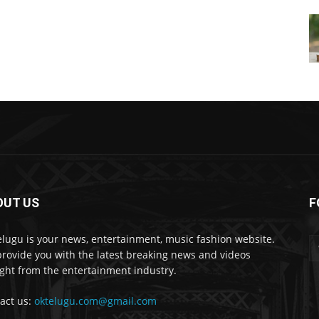
OUT US
F
lugu is your news, entertainment, music fashion website.
rovide you with the latest breaking news and videos
ight from the entertainment industry.
act us:
oktelugu.com@gmail.com