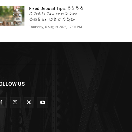
Fixed Deposit Tips: ఫిక్స్ డ్
డిపాజిట్ ను ఇలా అస్సలు
చేయొద్దు.. భారీగా నష్టం..
Thursday, 6 August 2026, 17:06 PM
OLLOW US