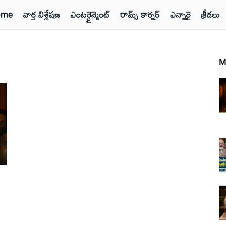
ome
వార్త విశ్లేషణ
ఎంటర్టైన్మెంట్
రామ్స్ కార్నర్
ఎన్నారై
క్రీడలు
M