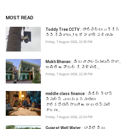
MOST READ
Toddy Tree CCTV : తాటిచెట్లు ఎక్కిన
సీసీ కెమెరాలు..! ఇదో హఠాత్ పరిణామం
Friday, 7 August 2026, 22:30 PM
Mukti Bhavan : మీరు చావాలనుకుంటున్నారా..
అయితే ఈ హోటల్ కి వెళ్ళండి..
Friday, 7 August 2026, 22:28 PM
middle class finance : మిడిల్ క్లాస్
పీపుల్స్ ఎందుకు ధనవంతులు
కాలేకపోతున్నారు? ఈ ఆరు తప్పులే
కారణం..
Friday, 7 August 2026, 22:24 PM
Gujarat Well Water : బావిలో నీరు..