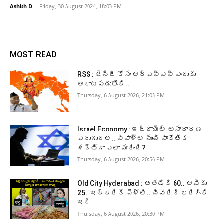
Ashish D
-
Friday, 30 August 2024, 18:03 PM
MOST READ
RSS : జెన్‌జీ కోసం ఆర్‌ఎస్‌ఎస్‌ ఎందుకు
ఆరాటపడుతోంది..
Thursday, 6 August 2026, 21:03 PM
Israel Economy : ఇజ్రాయెల్‌ అసాధారణ
ఎదుగుదల.. సవాళ్ల నుంచి సాంకేతిక
శక్తిగా ఎలా మారింది?
Thursday, 6 August 2026, 20:56 PM
Old City Hyderabad : అతడికి 60.. ఆమెకు
25.. ఇద్దరికీ పెళ్లి.. చివరికి జరిగింది
ఇదీ
Thursday, 6 August 2026, 20:30 PM