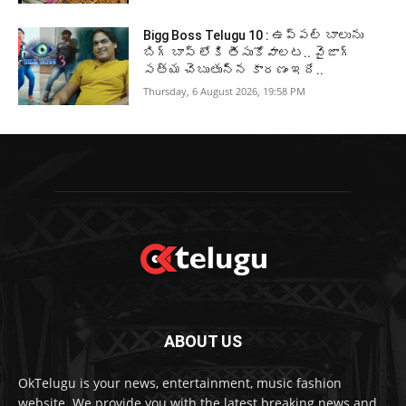
Bigg Boss Telugu 10 : ఉప్పల్ బాలును
బిగ్ బాస్ లోకి తీసుకోవాలట.. వైజాగ్
సత్య చెబుతున్న కారణం ఇదే..
Thursday, 6 August 2026, 19:58 PM
ABOUT US
OkTelugu is your news, entertainment, music fashion
website. We provide you with the latest breaking news and