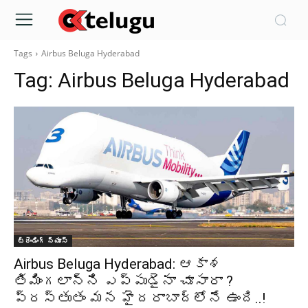
Tags
Airbus Beluga Hyderabad
Tag:
Airbus Beluga Hyderabad
ట్రెండింగ్ న్యూస్
Airbus Beluga Hyderabad: ఆకాశ
తిమింగలాన్ని ఎప్పుడైనా చూసారా ?
ప్రస్తుతం మన హైదరాబాద్లోనే ఉంది..!