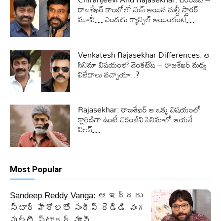
రాజశేఖర్ కాంబోలో మిస్ అయిన మల్టీ స్టారర్
మూవీ… ఎందుకు క్యాన్సిల్ అయిందంటే…
Venkatesh Rajasekhar Differences: ఆ
సినిమా విషయంలో వెంకటేష్ – రాజశేఖర్ మధ్య
విబేధాలు వచ్చాయా..?
Rajasekhar: రాజశేఖర్ ఆ ఒక్క విషయంలో
క్లారిటిగా ఉంటే చిరంజీవి సినిమాలో ఆయనే
విలన్…
Most Popular
Sandeep Reddy Vanga: ఆ ఇద్దరు
స్టార్ హీరోలతో సందీప్ రెడ్డి వంగ
మల్టీ స్టారర్ మూవీ…