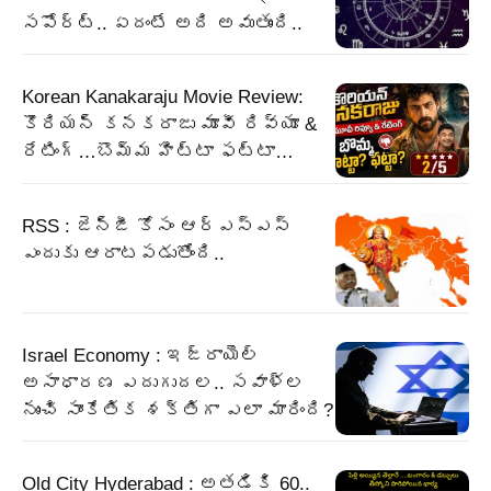
సపోర్ట్.. ఏదంటే అది అవుతుంది..
Korean Kanakaraju Movie Review:
కొరియన్ కనకరాజు మూవీ రివ్యూ &
రేటింగ్…బొమ్మ హిట్టా ఫట్టా…
RSS : జెన్‌జీ కోసం ఆర్‌ఎస్‌ఎస్‌
ఎందుకు ఆరాటపడుతోంది..
Israel Economy : ఇజ్రాయెల్‌
అసాధారణ ఎదుగుదల.. సవాళ్ల
నుంచి సాంకేతిక శక్తిగా ఎలా మారింది?
Old City Hyderabad : అతడికి 60..