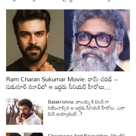
Ram Charan Sukumar Movie: రామ్ చరణ్ –
సుకుమార్ మూవీలో ఆ ఇద్దరు సీనియర్ హీరోలు…
Balakrishna: బాలయ్య కి విలన్ గా
నటించాల్సిన ఆ ఇద్దరు సీనియర్ హీరోలు..ఎలా
మిస్ అయ్యారంటే..?
Chiranjeevi And Rajasekhar: చిరంజీవి –