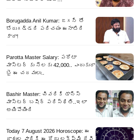
Borugadda Anil Kumar: జగన్ తో
బోరుగడ్డది పరిచయం ఈనాటిది
కాదా!
Parotta Master Salary: పరోటా
మాస్టర్ కు నెలకు 42,000.. ఎందుకురా
బై ఈ చదవులు..
Bashir Master: చివరికి డాన్స్
మాస్టర్ బషీర్ పరిస్థితి..ఇలా
అయిపోయింది
Today 7 August 2026 Horoscope: ఈ
రాశుల వారికి ఈ రోజు లక్ష్మి దేవి