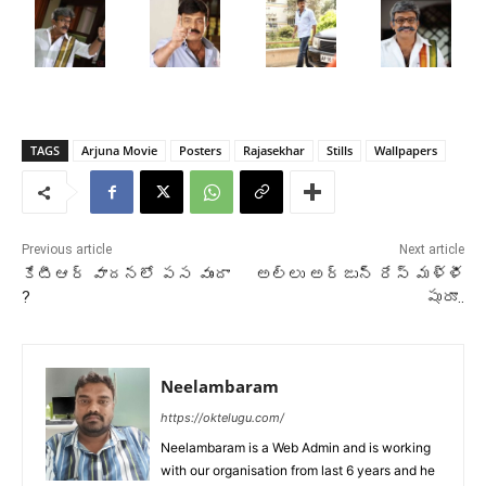
TAGS
Arjuna Movie
Posters
Rajasekhar
Stills
Wallpapers
Previous article
Next article
కేటీఆర్ వాదనలో పస వుందా
అల్లు అర్జున్ రేస్ మళ్ళీ
?
షురూ..
Neelambaram
https://oktelugu.com/
Neelambaram is a Web Admin and is working
with our organisation from last 6 years and he