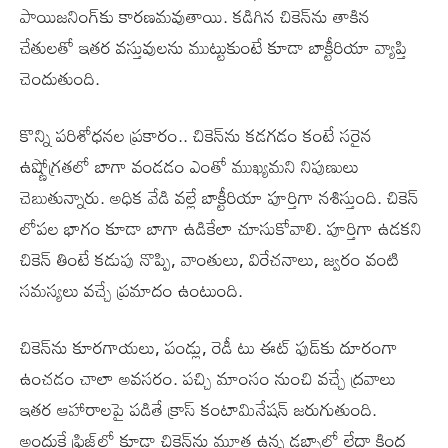
పాయిజనింగ్‌కు కారణమవుతాయి. కడిగిన చికెన్‌ను తాకిన
చేతులతో ఇతర వస్తువులను ముట్టుకుంటే కూడా బాక్టీరియా వ్యాప్తి
చెందుతుంది.
కొన్ని పరిశోధనల ప్రకారం.. చికెన్‌ను కడగడం కంటే సరైన
ఉష్ణోగ్రతలో బాగా వండడం ఎంతో ముఖ్యమని నిపుణులు
చెబుతున్నారు. అధిక వేడి వల్లే బాక్టీరియా పూర్తిగా నశిస్తుంది. చికెన్
లోపల భాగం కూడా బాగా ఉడికేలా చూసుకోవాలి. పూర్తిగా ఉడకని
చికెన్ తింటే కడుపు నొప్పి, వాంతులు, విరేచనాలు, జ్వరం వంటి
సమస్యలు వచ్చే ప్రమాదం ఉంటుంది.
చికెన్‌ను కూరగాయలు, పండ్లు, రెడీ టు ఈట్ ఫుడ్‌కు దూరంగా
ఉంచడం చాలా అవసరం. పచ్చి మాంసం నుంచి వచ్చే ద్రవాలు
ఇతర ఆహారాలపై పడితే క్రాస్ కంటామినేషన్ జరుగుతుంది.
అందుకే ఫ్రిజ్‌లో కూడా చికెన్‌ను మూత ఉన్న డబ్బాలో లేదా కింద