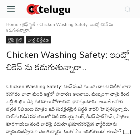
Home
లైఫ్ స్టైల్
Chicken Washing Safety: ఇంట్లో చికెన్ ను
కడుగుతున్నారా..
లైఫ్ స్టైల్
వార్త విశ్లేషణ
Chicken Washing Safety: ఇంట్లో
చికెన్ ను కడుగుతున్నారా..
Chicken Washing Safety: చికెన్ వండే ముందు దానిని నీటితో బాగా
కడగడం చాలా మంది ఇళ్లలో సాధారణ అలవాటు. ముఖ్యంగా ట్యాప్ కింద
పెట్టి శుభ్రం చేస్తే మలినాలు పోతాయని భావిస్తుంటారు. అయితే ఆహార
భద్రత నిపుణులు మాత్రం ఇది సురక్షితమైన పద్ధతి కాదని హెచ్చరిస్తున్నారు.
చికెన్‌ను కడిగే సమయంలో నీటి చిమ్ముర్లు సింక్, కిచెన్ ప్లాట్‌ఫామ్, పాత్రలు,
కూరగాయలు వంటి వాటిపై పడుతూ ప్రమాదకరమైన బాక్టీరియాను
వ్యాపింపజేస్తాయని చెబుతున్నారు. దీంతో ఏం జరుగుతుందో తెలుసా? […]