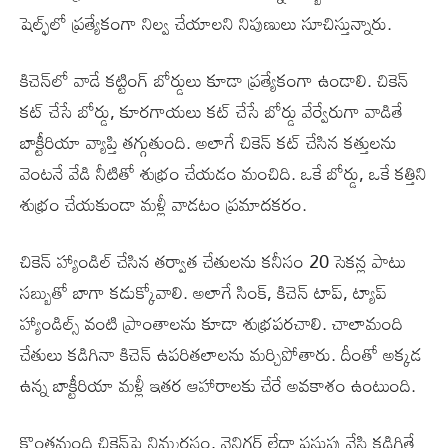
షెల్ఫ్‌లో ప్రత్యేకంగా నిల్వ చేయాలని నిపుణులు సూచిస్తున్నారు.
కిచెన్‌లో వాడే కట్టింగ్ బోర్డులు కూడా ప్రత్యేకంగా ఉండాలి. చికెన్
కట్ చేసే బోర్డు, కూరగాయలు కట్ చేసే బోర్డు వేర్వేరుగా వాడితే
బాక్టీరియా వ్యాప్తి తగ్గుతుంది. అలాగే చికెన్ కట్ చేసిన కత్తులను
వెంటనే వేడి నీటితో శుభ్రం చేయడం మంచిది. ఒకే బోర్డు, ఒకే కత్తిని
శుభ్రం చేయకుండా మళ్లీ వాడటం ప్రమాదకరం.
చికెన్ హ్యాండిల్ చేసిన తర్వాత చేతులను కనీసం 20 సెకన్ల పాటు
సబ్బుతో బాగా కడుక్కోవాలి. అలాగే సింక్, కిచెన్ టాప్, ట్యాప్
హ్యాండిల్స్ వంటి ప్రాంతాలను కూడా శుభ్రపరచాలి. చాలామంది
చేతులు కడిగినా కిచెన్ ఉపరితలాలను మర్చిపోతారు. దీంతో అక్కడ
ఉన్న బాక్టీరియా మళ్లీ ఇతర ఆహారాలకు చేరే అవకాశం ఉంటుంది.
కొంతమంది చికెన్‌పై నిమ్మరసం, వెనిగర్ లేదా పసుపు వేసి కడిగితే