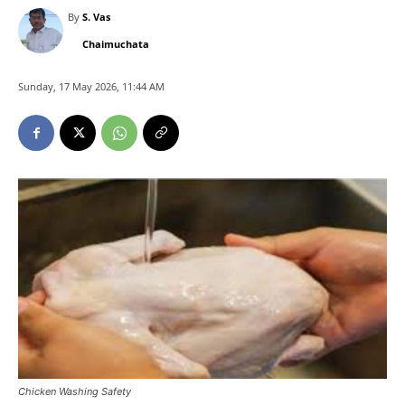
By
S. Vas
Chaimuchata
Sunday, 17 May 2026, 11:44 AM
Chicken Washing Safety