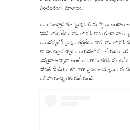
సంచలనంగా మారాయి.
ఆమె మాట్లాడుతూ ‘డైరెక్టర్ కి ఈ స్థాయి అందాల 
వినిపించుకోలేదు. రామ్ చరణ్ గారు కూడా నా ఇబ్బంది
అయినప్పటికీ డైరెక్టర్ తగ్గలేదు. నాకు రామ్ చరణ
గా నిలుస్తూ వచ్చాడు. ఆయనతో పని చేయడం ఒక గొప్ప
ఎవరైనా ఉన్నారా అంటే అది రామ్ చరణ్ మాత్రమే’
సోషల్ మీడియా లో బాగా వైరల్ అయ్యాయి. ఈ వీడి
అభిప్రాయాన్ని తెలియజేయండి.