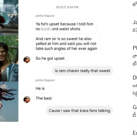
తో
J
వస
P
బ
ట్
D
అర
రి
G
టీ
E