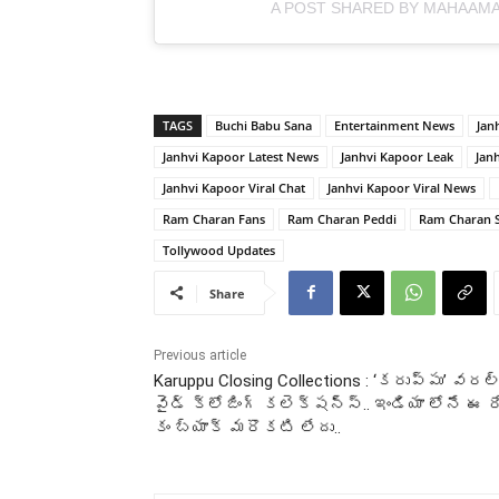
A POST SHARED BY MAHAAM
TAGS
Buchi Babu Sana
Entertainment News
Jan
Janhvi Kapoor Latest News
Janhvi Kapoor Leak
Jan
Janhvi Kapoor Viral Chat
Janhvi Kapoor Viral News
Ram Charan Fans
Ram Charan Peddi
Ram Charan 
Tollywood Updates
Share
Previous article
Karuppu Closing Collections : ‘కరుప్పు’ వరల
వైడ్ క్లోజింగ్ కలెక్షన్స్.. ఇండియా లోనే ఈ రే
కం బ్యాక్ మరొకటి లేదు..