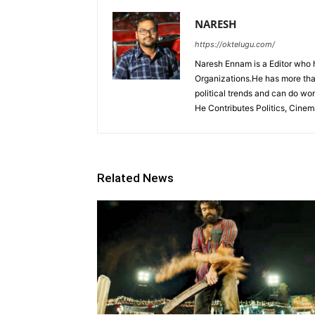
NARESH
https://oktelugu.com/
Naresh Ennam is a Editor who 
Organizations.He has more tha
political trends and can do wo
He Contributes Politics, Cine
Related News