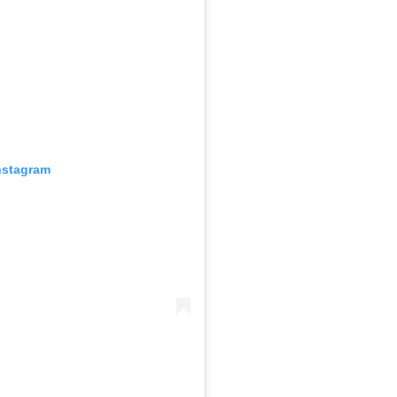
nstagram