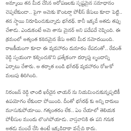
అమ్మాయి తన మీద చేసిన ఆరోపణలకు స్పష్టమైన సమాధానం
చెప్పలేకుండా.. పైగా ఆమెకు కౌంటర్గా పోలీస్ కేసులు కూడా పెట్టి..
తన స్థాయి నిరూపించుకున్నాడు భగీరథ్. కానీ ఇక్కడే అతడు తప్పు
చేశాడు. ఎందుకంటే ఆమె తాను మైనర్ అని పదేపదే చెప్పింది. ఈ
క్రమంలో అత్యంత కఠినమైన కేసు అతని మీద నమోదయింది.
రాజకీయంగా కూడా ఈ వ్యవహారం దుమారం రేపడంతో.. రేవంత్
రెడ్డి స్వయంగా కల్పించుకొని ప్రత్యేకంగా దర్యాప్తు బృందాన్ని
ఏర్పాటు చేశారు. ఆ తర్వాత బండి భగీరథ్ వ్యవహారం రోజుకో
మలుపు తిరిగింది.
నిరంజన్ రెడ్డి లాంటి ఖరీదైన లాయర్ ను నియమించుకున్నప్పటికీ
ఉపయోగం లేకుండా పోయింది. దీంతో భగీరథ్ కు అన్ని దారులు
మూసుకుపోయాయి. గత్యంతరం లేక.. ఏం చేయాలో తెలియక
పోలీసుల ముందు లొంగిపోయాడు. వాస్తవానికి ఈ పని గనుక
అతడు ముందే చేసి ఉంటే ఇక్కడిదాకా వచ్చేది కాదు.