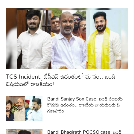
TCS Incident: టీసీఎస్‌ ఉదంతంలో మౌనం.. బండి
విషయంలో రాజకీయం!
Bandi Sanjay Son Case: బండి సంజయ్
కొడుకు ఉదంతం.. రాజకీయ నాయకులకు ఓ
గుణపాఠం
Bandi Bhagirath POCSO case: బండి