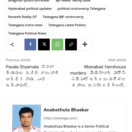
Bhagirath police surrender
BJP leader family issue
Hyderabad political updates
political controversy Telangana
Revanth Reddy SIT
Telangana BJP controversy
Telangana crime news
Telangana Latest Politics
Telangana Political News
Previous article
Next article
Pavala Shyamala: పావలా
Moinabad farmhouse
శ్యామల కు దిల్ రాజు భారీ
murders : మొయినాబాద్ ఫాంహౌస్
ఆర్ధిక సాయం.. ఎంత
సమీపంలో ఇద్దరు మహిళల
ఇచ్చాడంటే..
శవాలు.. అసలేం జరిగిందంటే..
Anabothula Bhaskar
https://oktelugu.com/
Anabothula Bhaskar is a Senior Political