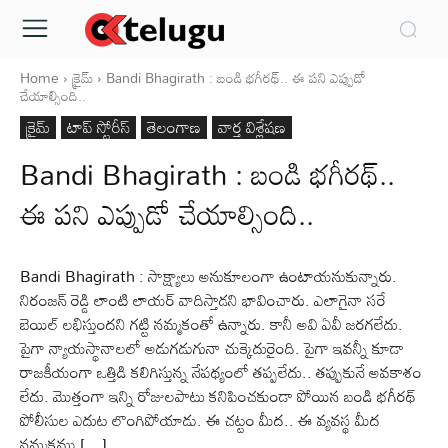
Home
క్రైమ్‌
Bandi Bhagirath : బండి భగీరథ్.. ఈ పని ఎప్పుడో
చేయాల్సింది..
క్రైమ్‌
టాప్ స్టోరీస్
తెలంగాణ
వార్త విశ్లేషణ
Bandi Bhagirath : బండి భగీరథ్..
ఈ పని ఎప్పుడో చేయాల్సింది..
Bandi Bhagirath : సాక్ష్యాలు అనుకూలంగా ఉంటాయనుకున్నారు.
నిరంజన్ రెడ్డి లాంటి లాయర్ వాదిస్తాడని భావించారు. ఎలాగైనా సరే
బెయిల్ లభిస్తుందని గట్టి నమ్మకంతో ఉన్నారు. కానీ అవి ఏవీ జరగలేదు.
పైగా న్యాయస్థానాలలో అడుగడుగునా చుక్కెదురైంది. పైగా ఇవన్నీ కూడా
రాజకీయంగా ఒత్తిడి కలిగిస్తున్న నేపథ్యంలో తప్పలేదు.. తప్పుకునే అవకాశం
లేదు. మొత్తంగా ఇన్ని రోజులపాటు కనిపించకుండా పోయిన బండి భగీరథ్
పోలీసుల ఎదుట లొంగిపోయాడు. ఈ చట్టం మీద.. ఈ వ్యవస్థ మీద
నమ్మకము […]