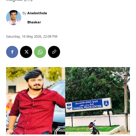
By
Anabothula
Bhaskar
Saturday, 16 May 2026, 22:08 PM