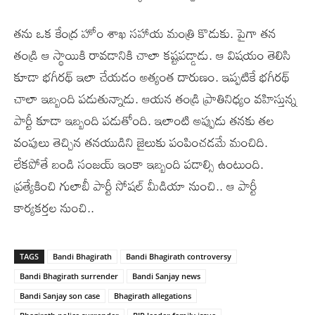
తను ఒక కేంద్ర హోం శాఖ సహాయ మంత్రి కొడుకు. పైగా తన
తండ్రి ఆ స్థాయికి రావడానికి చాలా కష్టపడ్డాడు. ఆ విషయం తెలిసి
కూడా భగీరథ్ ఇలా చేయడం అత్యంత దారుణం. ఇప్పటికే భగీరథ్
చాలా ఇబ్బంది పడుతున్నాడు. ఆయన తండ్రి ప్రాతినిధ్యం వహిస్తున్న
పార్టీ కూడా ఇబ్బంది పడుతోంది. ఇలాంటి అప్పుడు తనకు తల
వంపులు తెచ్చిన తనయుడిని జైలుకు పంపించడమే మంచిది.
లేకపోతే బండి సంజయ్ ఇంకా ఇబ్బంది పడాల్సి ఉంటుంది.
ప్రత్యేకించి గులాబీ పార్టీ సోషల్ మీడియా నుంచి.. ఆ పార్టీ
కార్యకర్తల నుంచి..
TAGS
Bandi Bhagirath
Bandi Bhagirath controversy
Bandi Bhagirath surrender
Bandi Sanjay news
Bandi Sanjay son case
Bhagirath allegations