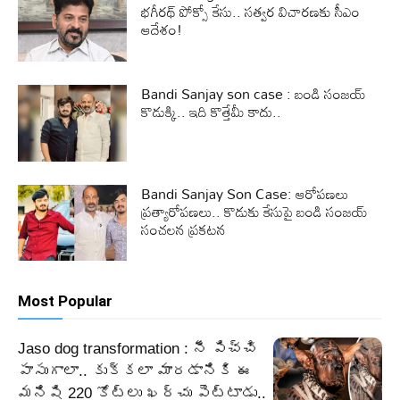
భగీరథ్‌ పోక్సో కేసు.. సత్వర విచారణకు సీఎం
ఆదేశం!
Bandi Sanjay son case : బండి సంజయ్
కొడుక్కి.. ఇది కొత్తేమీ కాదు..
Bandi Sanjay Son Case: ఆరోపణలు
ప్రత్యారోపణలు.. కొడుకు కేసుపై బండి సంజయ్‌
సంచలన ప్రకటన
Most Popular
Jaso dog transformation : నీ పిచ్చి
పాసుగాలా.. కుక్కలా మారడానికి ఈ
మనిషి 220 కోట్లు ఖర్చు పెట్టాడు..