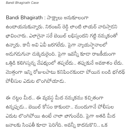
Bandi Bhagirath Case
Bandi Bhagirath : సాక్ష్యాలు అనుకూలంగా
ఉంటాయనుకున్నారు. నిరంజన్ రెడ్డి లాంటి లాయర్ వాదిస్తాడని
భావించారు. ఎలాగైనా సరే బెయిల్ లభిస్తుందని గట్టి నమ్మకంతో
ఉన్నారు. కానీ అవి ఏవీ జరగలేదు. పైగా న్యాయస్థానాలలో
అడుగడుగునా చుక్కెదురైంది. పైగా ఇవన్నీ కూడా రాజకీయంగా
ఒత్తిడి కలిగిస్తున్న నేపథ్యంలో తప్పలేదు.. తప్పుకునే అవకాశం లేదు.
మొత్తంగా ఇన్ని రోజులపాటు కనిపించకుండా పోయిన బండి భగీరథ్
పోలీసుల ఎదుట లొంగిపోయాడు.
ఈ చట్టం మీద.. ఈ వ్యవస్థ మీద నమ్మకము కచ్చితంగా
ఉన్నప్పుడు.. బెయిల్ కోసం కాకుండా.. ముందుగానే పోలీసుల
ఎదుట లొంగిపోయి ఉంటే చాలా బాగుండేది. పైగా అతడి మీద
జనాలకు సింపతీ కూడా పెరిగేది. అవన్నీ కాదనుకొని.. ఒక