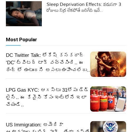
Sleep Deprivation Effects: వరుసగా 3
రోజులు నిద్ర లేకపోతే జరిగేది ఇదే..
Most Popular
DC Twitter Talk: లోకేష్ కనకరాజ్
‘DC’ ట్విటర్ టాక్ వచ్చేసింది.. ఈ
రేంజ్ లో ఉంటుందని అసలు ఊహించలేదు..
LPG Gas KYC: ఆగస్టు 31లోపు డెడ్
లైన్.. ఈ కేవైసీ కోసం ఇంట్లోనే ఇలా
చేయండి..
US Immigration: అమెరికా