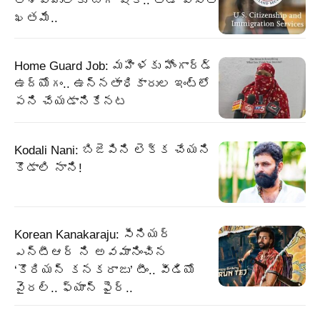
ఆశావహులకు బిగ్ షాక్.. తేడా వస్తే
ఖతమే..
Home Guard Job: మహిళకు హోంగార్డ్
ఉద్యోగం.. ఉన్నతాధికారుల ఇంట్లో
పని చేయడానికేనట
Kodali Nani: బిజెపిని లెక్క చేయని
కొడాలి నాని!
Korean Kanakaraju: సీనియర్
ఎన్టీఆర్ ని అవమానించిన
‘కొరియన్ కనకరాజు’ టీం.. వీడియో
వైరల్.. ఫ్యాన్ ఫైర్..