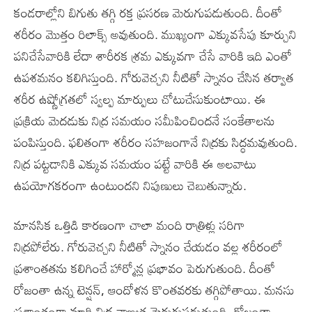
కండరాల్లోని బిగుతు తగ్గి రక్త ప్రసరణ మెరుగుపడుతుంది. దీంతో
శరీరం మొత్తం రిలాక్స్ అవుతుంది. ముఖ్యంగా ఎక్కువసేపు కూర్చుని
పనిచేసేవారికి లేదా శారీరక శ్రమ ఎక్కువగా చేసే వారికి ఇది ఎంతో
ఉపశమనం కలిగిస్తుంది. గోరువెచ్చని నీటితో స్నానం చేసిన తర్వాత
శరీర ఉష్ణోగ్రతలో స్వల్ప మార్పులు చోటుచేసుకుంటాయి. ఈ
ప్రక్రియ మెదడుకు నిద్ర సమయం సమీపించిందనే సంకేతాలను
పంపిస్తుంది. ఫలితంగా శరీరం సహజంగానే నిద్రకు సిద్ధమవుతుంది.
నిద్ర పట్టడానికి ఎక్కువ సమయం పట్టే వారికి ఈ అలవాటు
ఉపయోగకరంగా ఉంటుందని నిపుణులు చెబుతున్నారు.
మానసిక ఒత్తిడి కారణంగా చాలా మంది రాత్రిళ్లు సరిగా
నిద్రపోలేరు. గోరువెచ్చని నీటితో స్నానం చేయడం వల్ల శరీరంలో
ప్రశాంతతను కలిగించే హార్మోన్ల ప్రభావం పెరుగుతుంది. దీంతో
రోజంతా ఉన్న టెన్షన్, ఆందోళన కొంతవరకు తగ్గిపోతాయి. మనసు
ప్రశాంతంగా మారి నిద్ర నాణ్యత మెరుగుపడుతుంది. రోజంతా