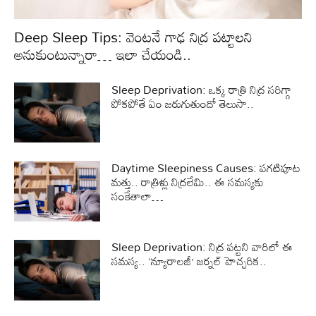
Deep Sleep Tips: వెంటనే గాఢ నిద్ర పట్టాలని
అనుకుంటున్నారా… ఇలా చేయండి..
Sleep Deprivation: ఒక్క రాత్రి నిద్ర సరిగ్గా
పోకపోతే ఏం జరుగుతుందో తెలుసా..
Daytime Sleepiness Causes: పగటిపూట
మత్తు.. రాత్రిళ్లు నిద్రలేమి.. ఈ సమస్యకు
సంకేతాలా…
Sleep Deprivation: నిద్ర పట్టని వారిలో ఈ
సమస్య.. ‘న్యూరాలజీ’ జర్నల్‌ హెచ్చరిక..