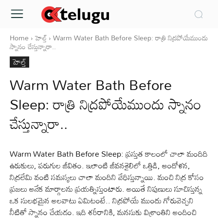
Home
హెల్త్‌
Warm Water Bath Before Sleep: రాత్రి నిద్రపోయేముందు
స్నానం చేస్తున్నారా..
హెల్త్‌
Warm Water Bath Before
Sleep: రాత్రి నిద్రపోయేముందు స్నానం
చేస్తున్నారా..
Warm Water Bath Before Sleep: ప్రస్తుత కాలంలో చాలా మందిది
ఉరుకులు, పరుగుల జీవితం. ఇలాంటి జీవనశైలిలో ఒత్తిడి, ఆందోళన,
నిద్రలేమి వంటి సమస్యలు చాలా మందిని వేధిస్తున్నాయి. మంచి నిద్ర కోసం
ప్రజలు అనేక మార్గాలను ప్రయత్నిస్తుంటారు. అయితే నిపుణులు సూచిస్తున్న
ఒక సులభమైన అలవాటు ఏమిటంటే.. నిద్రపోయే ముందు గోరువెచ్చని
నీటితో స్నానం చేయడం. ఇది శరీరానికి, మనసుకు విశ్రాంతిని అందించి