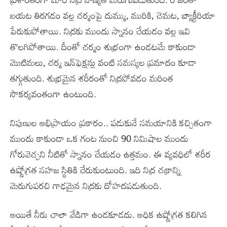
బయట తిరగడం వల్ల చర్మంపై దుమ్ము, మురికి, చెమట, బ్యాక్టీరియా
పేరుకుపోతాయి. నిద్రకు ముందు స్నానం చేయడం వల్ల ఇవి
తొలగిపోతాయి. దీంతో చర్మం శుభ్రంగా ఉండటమే కాకుండా
మొటిమలు, చర్మ ఇన్‌ఫెక్షన్లు వంటి సమస్యల ప్రమాదం కూడా
తగ్గుతుంది. శుభ్రమైన శరీరంతో నిద్రపోవడం మరింత
సౌకర్యవంతంగా ఉంటుంది.
నిపుణుల అభిప్రాయం ప్రకారం.. పడుకునే సమయానికి కచ్చితంగా
ముందు కాకుండా ఒక గంట నుంచి 90 నిమిషాల ముందు
గోరువెచ్చని నీటితో స్నానం చేయడం ఉత్తమం. ఈ వ్యవధిలో శరీర
ఉష్ణోగ్రత సహజ స్థితికి చేరుకుంటుంది. ఇది నిద్ర చక్రాన్ని
మెరుగుపరచి గాఢమైన నిద్రకు దోహదపడుతుంది.
అయితే నీరు చాలా వేడిగా ఉండకూడదు. అధిక ఉష్ణోగ్రత కలిగిన