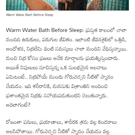
Warm Water Bath Before Sleep
Warm Water Bath Before Sleep: ప్రస్తుత కాలంలో చాలా
మందిది ఉరుకులు, పరుగుల జీవితం. ఇలాంటి జీవనశైలిలో ఒత్తిడి,
ఆందోళన, నిద్రలేమి వంటి సమస్యలు చాలా మందిని వేధిస్తున్నాయి.
మంచి నిద్ర కోసం ప్రజలు అనేక మార్గాలను ప్రయత్నిస్తుంటారు.
అయితే నిపుణులు సూచిస్తున్న ఒక సులభమైన అలవాటు
ఏమిటంటే.. నిద్రపోయే ముందు గోరువెచ్చని నీటితో స్నానం
చేయడం. ఇది శరీరానికి, మనసుకు విశ్రాంతిని అందించి
ప్రశాంతమైన నిద్రకు సహాయపడుతుందని చెబుతున్నారు.
అదెలాగంటే?
రోజంతా పనులు, ప్రయాణాలు, శారీరక శ్రమ వల్ల కండరాలు
అలసిపోతాయి. గోరువెచ్చని నీటితో స్నానం చేయడం వల్ల