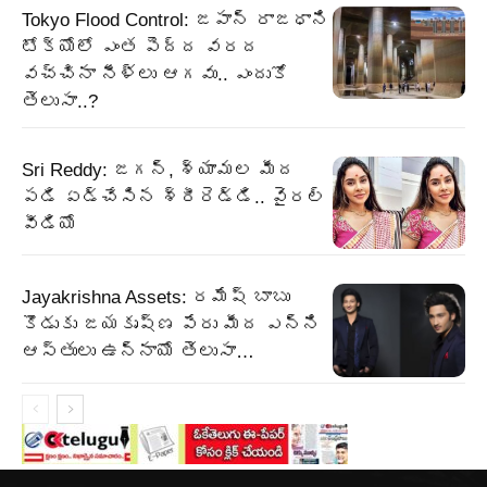
Tokyo Flood Control: జపాన్ రాజధాని
టోక్యోలో ఎంత పెద్ద వరద
వచ్చినా నీళ్లు ఆగవు.. ఎందుకో
తెలుసా..?
Sri Reddy: జగన్, శ్యామల మీద
పడి ఏడ్చేసిన శ్రీరెడ్డి.. వైరల్
వీడియో
Jayakrishna Assets: రమేష్ బాబు
కొడుకు జయకృష్ణ పేరు మీద ఎన్ని
ఆస్తులు ఉన్నాయో తెలుసా…