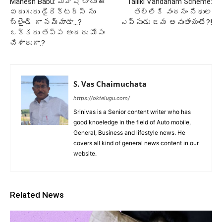
Mahesh Babu: మహేష్ బాబు ఈ
Talliki Vandanam Scheme:
ఐదుగురు డైరెక్టర్స్ ను
తల్లికి వందనం నిధుల
బ్లైండ్ గా నమ్మాడా…?
ఎప్పుడు జమ అవుతాయంటే?!
ఒక్కరు తప్ప అందరు మోసం
చేశారుగా.?
S. Vas Chaimuchata
https://oktelugu.com/
Srinivas is a Senior content writer who has
good knoeledge in the field of Auto mobile,
General, Business and lifestyle news. He
covers all kind of general news content in our
website.
Related News