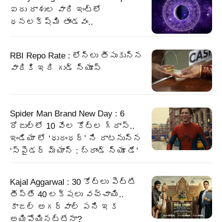
ఐదు రాశుల వారి ఇంట్లో
ధనలక్ష్మి తాండవం..
RBI Repo Rate : లోన్లు తీసుకున్న
వారికి ఇది గుడ్ న్యూస్
Spider Man Brand New Day : 6
రోజుల్లో 10 వేల కోట్ల గ్రాస్..
ఇండియా లో ‘ధురంధర్’ ని దాటనున్న
‘స్పైడర్ మ్యాన్ : బ్రాండ్ న్యూ డే’
Kajal Aggarwal : 30 కోట్లు పెట్టి
తీస్తే 40 లక్షలు వచ్చాయి..
కాజల్ అగర్వాల్ పని ఇక
అయిపోయినట్టేనా?