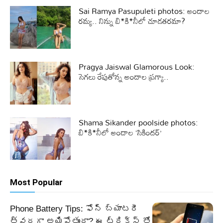
Sai Ramya Pasupuleti photos: అందాల
రమ్య.. నిన్ను బి*కి*నీలో చూడతరమా?
Pragya Jaiswal Glamorous Look:
సెగలు రేపుతోన్న అందాల ప్రగ్యా..
Shama Sikander poolside photos:
బి*కి*నీలో అందాల ‘సికిందర్’
Most Popular
Phone Battery Tips: ఫోన్ బ్యాటరీ
త్వరగా అయిపోతుందా? ఈ ట్రిక్స్ తో