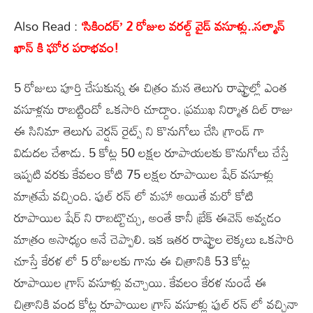
Also Read :
‘సికిందర్’ 2 రోజుల వరల్డ్ వైడ్ వసూళ్లు..సల్మాన్
ఖాన్ కి ఘోర పరాభవం!
5 రోజులు పూర్తి చేసుకున్న ఈ చిత్రం మన తెలుగు రాష్ట్రాల్లో ఎంత
వసూళ్లను రాబట్టిందో ఒకసారి చూద్దాం. ప్రముఖ నిర్మాత దిల్ రాజు
ఈ సినిమా తెలుగు వెర్షన్ రైట్స్ ని కొనుగోలు చేసి గ్రాండ్ గా
విడుదల చేశాడు. 5 కోట్ల 50 లక్షల రూపాయలకు కొనుగోలు చేస్తే
ఇప్పటి వరకు కేవలం కోటి 75 లక్షల రూపాయిల షేర్ వసూళ్లు
మాత్రమే వచ్చింది. ఫుల్ రన్ లో మహా అయితే మరో కోటి
రూపాయిల షేర్ ని రాబట్టొచ్చు, అంతే కానీ బ్రేక్ ఈవెన్ అవ్వడం
మాత్రం అసాధ్యం అనే చెప్పాలి. ఇక ఇతర రాష్ట్రాల లెక్కలు ఒకసారి
చూస్తే కేరళ లో 5 రోజులకు గాను ఈ చిత్రానికి 53 కోట్ల
రూపాయిల గ్రాస్ వసూళ్లు వచ్చాయి. కేవలం కేరళ నుండే ఈ
చిత్రానికి వంద కోట్ల రూపాయిల గ్రాస్ వసూళ్లు ఫుల్ రన్ లో వచ్చినా