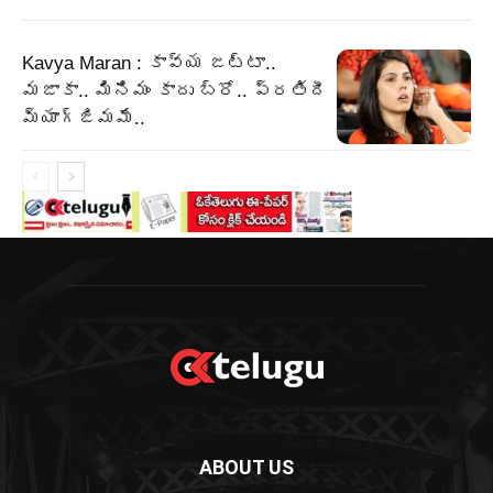
Kavya Maran : కావ్య జట్టా..
మజాకా.. మినిమం కాదు బ్రో.. ప్రతిదీ
మ్యాగ్జిమమే..
ABOUT US