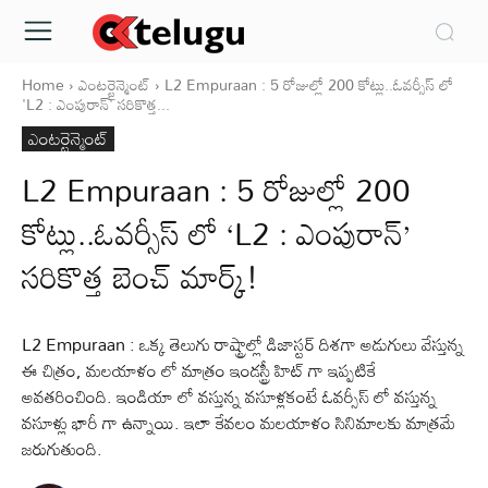
Home
ఎంటర్టైన్మెంట్
L2 Empuraan : 5 రోజుల్లో 200 కోట్లు..ఓవర్సీస్ లో
'L2 : ఎంపురాన్' సరికొత్త...
ఎంటర్టైన్మెంట్
L2 Empuraan : 5 రోజుల్లో 200
కోట్లు..ఓవర్సీస్ లో ‘L2 : ఎంపురాన్’
సరికొత్త బెంచ్ మార్క్!
L2 Empuraan : ఒక్క తెలుగు రాష్ట్రాల్లో డిజాస్టర్ దిశగా అడుగులు వేస్తున్న
ఈ చిత్రం, మలయాళం లో మాత్రం ఇండస్ట్రీ హిట్ గా ఇప్పటికే
అవతరించింది. ఇండియా లో వస్తున్న వసూళ్లకంటే ఓవర్సీస్ లో వస్తున్న
వసూళ్లు భారీ గా ఉన్నాయి. ఇలా కేవలం మలయాళం సినిమాలకు మాత్రమే
జరుగుతుంది.