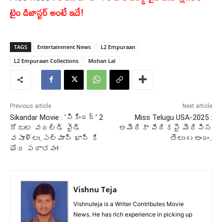
టైం డిజాస్టర్ అంటే ఇదే!
TAGS
Entertainment News
L2 Empuraan
L2 Empuraan Collections
Mohan Lal
Previous article
Next article
Sikandar Movie : ‘సికిందర్’ 2
Miss Telugu USA-2025 :
రోజుల వరల్డ్ వైడ్
అమెరికా వేదికపై మెరిసిన
వసూళ్లు..సల్మాన్ ఖాన్ కి
తెలుగు అందం..
ఘోర పరాభవం!
Vishnu Teja
Vishnuteja is a Writer Contributes Movie
News. He has rich experience in picking up