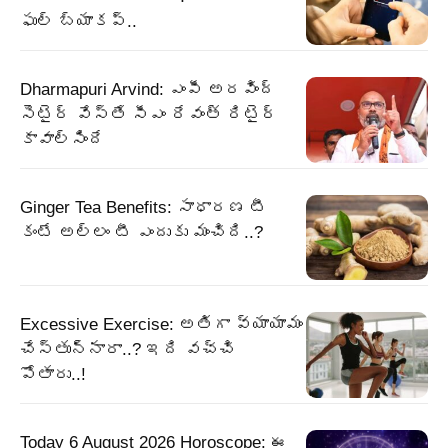
ఫుల్ బ్యాకప్..
Dharmapuri Arvind: ఎంపీ అరవింద్
సెటైర్ వేస్తే సీఎం రేవంత్ రిటైర్
కావాల్సిందే
Ginger Tea Benefits: సాధారణ టీ
కంటే అల్లం టీ ఎందుకు మంచిది..?
Excessive Exercise: అతిగా వ్యాయామం
చేస్తున్నారా..? ఇది వచ్చి
పోతారు..!
Today 6 August 2026 Horoscope: ఈ