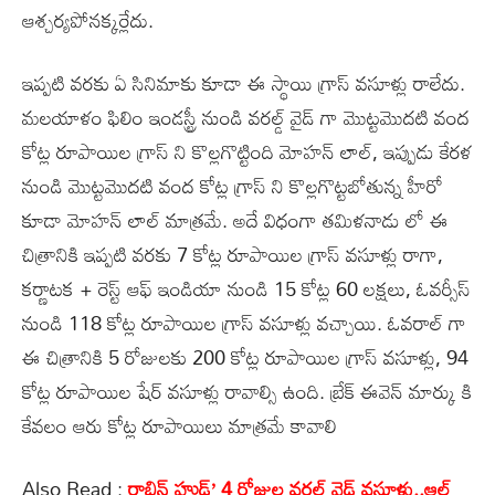
ఆశ్చర్యపోనక్కర్లేదు.
ఇప్పటి వరకు ఏ సినిమాకు కూడా ఈ స్థాయి గ్రాస్ వసూళ్లు రాలేదు.
మలయాళం ఫిలిం ఇండస్ట్రీ నుండి వరల్డ్ వైడ్ గా మొట్టమొదటి వంద
కోట్ల రూపాయిల గ్రాస్ ని కొల్లగొట్టింది మోహన్ లాల్, ఇప్పుడు కేరళ
నుండి మొట్టమొదటి వంద కోట్ల గ్రాస్ ని కొల్లగొట్టబోతున్న హీరో
కూడా మోహన్ లాల్ మాత్రమే. అదే విధంగా తమిళనాడు లో ఈ
చిత్రానికి ఇప్పటి వరకు 7 కోట్ల రూపాయిల గ్రాస్ వసూళ్లు రాగా,
కర్ణాటక + రెస్ట్ ఆఫ్ ఇండియా నుండి 15 కోట్ల 60 లక్షలు, ఓవర్సీస్
నుండి 118 కోట్ల రూపాయిల గ్రాస్ వసూళ్లు వచ్చాయి. ఓవరాల్ గా
ఈ చిత్రానికి 5 రోజులకు 200 కోట్ల రూపాయిల గ్రాస్ వసూళ్లు, 94
కోట్ల రూపాయిల షేర్ వసూళ్లు రావాల్సి ఉంది. బ్రేక్ ఈవెన్ మార్కు కి
కేవలం ఆరు కోట్ల రూపాయిలు మాత్రమే కావాలి
Also Read :
రాబిన్ హుడ్’ 4 రోజుల వరల్డ్ వైడ్ వసూళ్లు..ఆల్