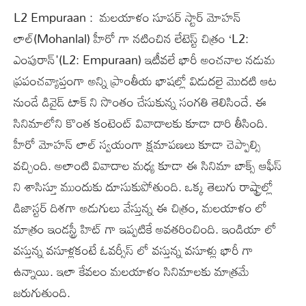
L2 Empuraan : మలయాళం సూపర్ స్టార్ మోహన్
లాల్(Mohanlal) హీరో గా నటించిన లేటెస్ట్ చిత్రం ‘L2:
ఎంపురాన్'(L2: Empuraan) ఇటీవలే భారీ అంచనాల నడుమ
ప్రపంచవ్యాప్తంగా అన్ని ప్రాంతీయ భాషల్లో విడుదలై మొదటి ఆట
నుండే డివైడ్ టాక్ ని సొంతం చేసుకున్న సంగతి తెలిసిందే. ఈ
సినిమాలోని కొంత కంటెంట్ వివాదాలకు కూడా దారి తీసింది.
హీరో మోహన్ లాల్ స్వయంగా క్షమాపణలు కూడా చెప్పాల్సి
వచ్చింది. అలాంటి వివాదాల మధ్య కూడా ఈ సినిమా బాక్స్ ఆఫీస్
ని శాసిస్తూ ముందుకు దూసుకుపోతుంది. ఒక్క తెలుగు రాష్ట్రాల్లో
డిజాస్టర్ దిశగా అడుగులు వేస్తున్న ఈ చిత్రం, మలయాళం లో
మాత్రం ఇండస్ట్రీ హిట్ గా ఇప్పటికే అవతరించింది. ఇండియా లో
వస్తున్న వసూళ్లకంటే ఓవర్సీస్ లో వస్తున్న వసూళ్లు భారీ గా
ఉన్నాయి. ఇలా కేవలం మలయాళం సినిమాలకు మాత్రమే
జరుగుతుంది.