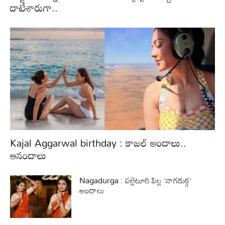
దాటేశారుగా..
Kajal Aggarwal birthday : కాజల్ అందాలు..
ఆనందాలు
Nagadurga : పల్లెటూరి పిల్ల ‘నాగదుర్గ’
అందాలు