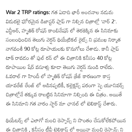
War 2 TRP ratings:
గత ఏడాది భారీ అంచనాల నడుమ
విడుదలై ఘోరమైన డిజాస్టర్ ఫ్లాప్ గా నిల్చిన చిత్రాల్లో ‘వార్ 2’.
ఎన్టీఆర్, హృతిక్ రోషన్ కాంబినేషన్ లో తెరకెక్కిన ఈ సినిమాకు
సంబంధించిన తెలుగు వెర్షన్ థియేట్రికల్ రైట్స్ ని ప్రముఖ నిర్మాత
నాగవంశీ 90 కోట్ల రూపాయలకు కొనుగోలు చేశాడు. కానీ ఫ్లాప్
టాక్ రావడం తో ఫుల్ రన్ లో ఈ చిత్రానికి కనీసం 40 కోట్ల
రూపాయిల షేర్ వసూళ్లు కూడా తెలుగు వెర్షన్ నుండి రాలేదు.
ఓవరాల్ గా హిందీ లో హృతిక్ రోషన్ క్రేజ్ కారణంగా కాస్త
యావరేజ్ రేంజ్ లో ఆడినప్పటికీ, కల్లెక్షన్స్ పరంగా స్పై యూనివర్స్
చిత్రాల్లోనే తక్కువ రాబట్టిన సినిమాగా నిల్చింది ఈ చిత్రం. అయితే
ఈ సినిమాని గత వారం స్టార్ మా ఛానల్ లో టెలికాస్ట్ చేశారు.
థియేటర్స్ లో ఎలాగో మంచి రెస్పాన్స్ ని సొంతం చేసుకోలేకపోయిన
ఈ చిత్రానికి , కనీసం టీవీ టెలికాస్ట్ లో అయినా మంచి రెస్పాన్స్ ని