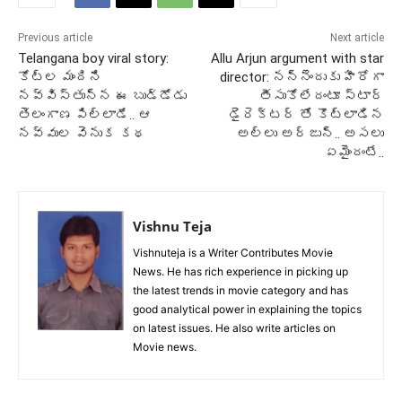
Previous article
Next article
Telangana boy viral story:
Allu Arjun argument with star
కోట్ల మందిని
director: నన్నెందుకు హీరోగా
నవ్విస్తున్న ఈ బుడ్డోడు
తీసుకోలేదంటూ స్టార్
తెలంగాణ పిల్లాడే.. ఆ
డైరెక్టర్ తో కొట్లాడిన
నవ్వుల వెనుక కథ
అల్లు అర్జున్.. అసలు
ఏమైందంటే..
Vishnu Teja
Vishnuteja is a Writer Contributes Movie
News. He has rich experience in picking up
the latest trends in movie category and has
good analytical power in explaining the topics
on latest issues. He also write articles on
Movie news.