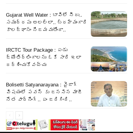
Gujarat Well Water : బావిలో నీరు..
సముద్రపు అలల్లా.. బ్రహ్మంగారి
కాలజ్ఞానం నిజమవుతోందా..
IRCTC Tour Package : ఏడు
జ్యోతిర్లింగాలను ఓకే సారి ఇలా
దర్శించుకోవచ్చు
Bolisetti Satyanarayana : వైజాగ్
విషయంలో పవన్ కు జనసేన మాజీ
నేత వార్నింగ్.. ఏం జరిగింది..