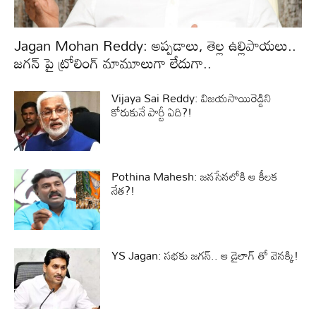
Jagan Mohan Reddy: అప్పడాలు, తెల్ల ఉల్లిపాయలు..
జగన్ పై ట్రోలింగ్ మామూలుగా లేదుగా..
Vijaya Sai Reddy: విజయసాయిరెడ్డిని
కోరుకునే పార్టీ ఏది?!
Pothina Mahesh: జనసేనలోకి ఆ కీలక
నేత?!
YS Jagan: సభకు జగన్.. ఆ డైలాగ్ తో వెనక్కి!