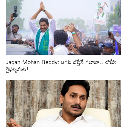
Jagan Mohan Reddy: జగన్ వస్తేనే గలాటా.. పోలీస్
వైఫల్యమట!