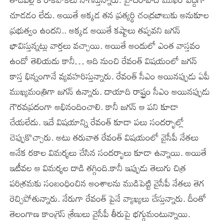
చూడడం లేదు. అయితే అక్కడ తన ప్రత్యర్థి చంద్రబాబుకు అనుకూల
ప్రభుత్వం ఉందని.. అక్కడ అయితే కష్టాలు తప్పవని జగన్
భావిస్తున్నట్లు వార్తలు వచ్చాయి. అయితే అందులో ఎంత వాస్తవం
ఉందో తెలియదు కానీ… ఆది నుంచి రేవంత్ విషయంలో జగన్
కాస్త భిన్నంగానే వ్యవహరిస్తున్నారు. రేవంత్ సీఎం అయినప్పుడు ఏపీ
ముఖ్యమంత్రిగా జగన్ ఉన్నారు. దాయాది రాష్ట్రం సీఎం అయినప్పుడు
గౌరవప్రదంగా అభినందించాలి. కానీ జగన్ ఆ పని కూడా
చేయలేదు. ఇదే విషయాన్ని రేవంత్ కూడా పలు సందర్భాల్లో
చెప్పుకొచ్చారు. అటు తరువాత రేవంత్ విషయంలో వైసీపీ నేతలు
అనేక రకాల విమర్శలు చేసిన సందర్భాలు కూడా ఉన్నాయి. అయితే
ఇటీవల ఆ విమర్శల దాడి తగ్గింది.కానీ ఇప్పుడు తెలుగు చిత్ర
పరిశ్రమకు సంబంధించిన అంశాలను ముడిపెట్టి వైసీపీ నేతలు తెగ
రెచ్చిపోతున్నారు. నేరుగా రేవంత్ పైనే వ్యాఖ్యలు చేస్తున్నారు. దీంతో
తెలంగాణ కాంగ్రెస్ శ్రేణులు వైసీపీ తీరుపై భగ్గుమంటున్నాయి.