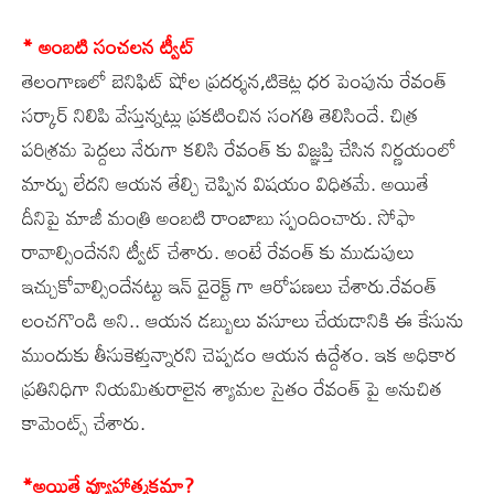
* అంబటి సంచలన ట్వీట్
తెలంగాణలో బెనిఫిట్ షోల ప్రదర్శన,టికెట్ల ధర పెంపును రేవంత్
సర్కార్ నిలిపి వేస్తున్నట్లు ప్రకటించిన సంగతి తెలిసిందే. చిత్ర
పరిశ్రమ పెద్దలు నేరుగా కలిసి రేవంత్ కు విజ్ఞప్తి చేసిన నిర్ణయంలో
మార్పు లేదని ఆయన తేల్చి చెప్పిన విషయం విధితమే. అయితే
దీనిపై మాజీ మంత్రి అంబటి రాంబాబు స్పందించారు. సోఫా
రావాల్సిందేనని ట్వీట్ చేశారు. అంటే రేవంత్ కు ముడుపులు
ఇచ్చుకోవాల్సిందేనట్టు ఇన్ డైరెక్ట్ గా ఆరోపణలు చేశారు.రేవంత్
లంచగొండి అని.. ఆయన డబ్బులు వసూలు చేయడానికి ఈ కేసును
ముందుకు తీసుకెళ్తున్నారని చెప్పడం ఆయన ఉద్దేశం. ఇక అధికార
ప్రతినిధిగా నియమితురాలైన శ్యామల సైతం రేవంత్ పై అనుచిత
కామెంట్స్ చేశారు.
*అయితే వ్యూహాత్మకమా?