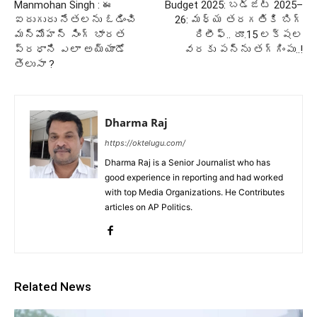
Manmohan Singh : ఈ
Budget 2025: బడ్జెట్‌ 2025–
ఐదుగురు నేతలను ఓడించి
26: మధ్య తరగతికి బిగ్‌
మన్మోహన్ సింగ్ భారత
రిలీఫ్‌.. రూ.15 లక్షల
ప్రధాని ఎలా అయ్యాడో
వరకు పన్ను తగ్గింపు..!
తెలుసా ?
Dharma Raj
https://oktelugu.com/
Dharma Raj is a Senior Journalist who has
good experience in reporting and had worked
with top Media Organizations. He Contributes
articles on AP Politics.
Related News