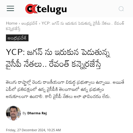
Home
ఆంధ్రప్రదేశ్‌
YCP: జగన్ ను ఇరుకున పెడుతున్న వైసీపీ నేతలు.. రేవంత్
కన్నెర్రజేస్తే
ఆంధ్రప్రదేశ్‌
YCP: జగన్ ను ఇరుకున పెడుతున్న
వైసీపీ నేతలు.. రేవంత్ కన్నెర్రజేస్తే
తెలుగు రాష్ట్రాల్లో రెండు రాజకీయంగా విరుద్ధ ప్రభుత్వాలు ఉన్నాయి. అయితే
ఏపీలో ప్రతిపక్షంలో ఉన్న వైసీపీకి తెలంగాణలో ఉన్న ప్రభుత్వం
అనుకూలంగా ఉండాలి. కానీ వైసీపీ నేతలు అలా భావించడం లేదు.
By
Dharma Raj
Friday, 27 December 2024, 10:25 AM