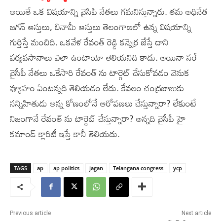
అయితే ఒక విషయాన్ని వైసిపి నేతలు గమనిస్తున్నారు. తమ అధినేత
జగన్ ఆస్తులు, బినామీ ఆస్తులు తెలంగాణలో ఉన్న విషయాన్ని
గుర్తిస్తే మంచిది. ఒకవేళ రేవంత్ రెడ్డి కన్నెర్ర జేస్తే దాని
పర్యవసానాలు ఎలా ఉంటాయో తెలియనిది కాదు. అయినా సరే
వైసీపీ నేతలు ఒకేసారి రేవంత్ ను టార్గెట్ చేసుకోవడం వెనుక
వ్యూహం ఏంటన్నది తెలియడం లేదు. కేవలం చంద్రబాబుకు
సన్నిహితుడు అన్న కోణంలోనే ఆరోపణలు చేస్తున్నారా? లేకుంటే
నిజంగానే రేవంత్ ను టార్గెట్ చేస్తున్నారా? అన్నది వైసీపీ హై
కమాండ్ క్లారిటీ ఇస్తే కానీ తెలియదు.
TAGS
ap
ap politics
jagan
Telangana congress
ycp
Previous article
Next article