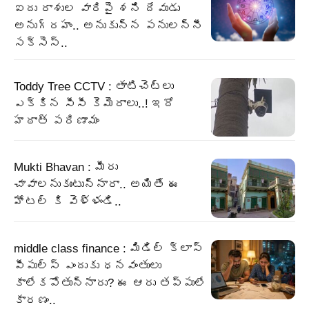
ఐదు రాశుల వారిపై శని దేవుడు
అనుగ్రహం.. అనుకున్న పనులన్నీ
సక్సెస్..
Toddy Tree CCTV : తాటిచెట్లు
ఎక్కిన సీసీ కెమెరాలు..! ఇదో
హఠాత్ పరిణామం
Mukti Bhavan : మీరు
చావాలనుకుంటున్నారా.. అయితే ఈ
హోటల్ కి వెళ్ళండి..
middle class finance : మిడిల్ క్లాస్
పీపుల్స్ ఎందుకు ధనవంతులు
కాలేకపోతున్నారు? ఈ ఆరు తప్పులే
కారణం..