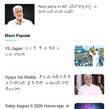
New party in AP: ఏపీలో కొత్త పార్టీ.. ఆ
మాజీ ఎంపీ గ్రాండ్ ఎంట్రీ!
Most Popular
YS Jagan: జగన్ కోసం కేంద్ర
బలగాలు?!
Vijaya Sai Reddy: విజయసాయిరెడ్డి
వస్తానంటే వైసీపీలో ఏమంటున్నారో
తెలుసా?
Today August 8 2026 Horoscope: ఈ