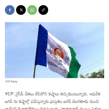
YCP Party
YCP: వైసీపీ నేతలు లేనిపోని కష్టాలు తెచ్చుకుంటున్నారు. అధినేత
జగన్ ను కష్టాల్లో పడేస్తున్నారు.ప్రస్తుతం జగన్ బెంగళూరు నుంచి
తాడేపల్లి కి రాకపోకలు సాగిస్తున్నారు. హైదరాబాద్ ముఖం పెద్దగా