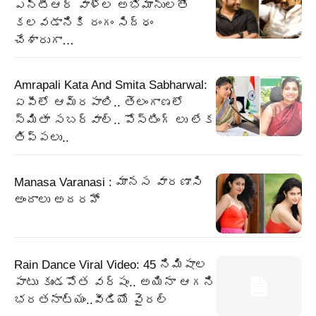
ఎన్టీఆర్ వాళ్ల అభిమానులతో
కలవడానికి రంగం సిద్ధం
చేశారుగా…
Amrapali Kata And Smita Sabharwal:
ఏపీలో ఆమ్రపాలి.. తెలంగాణలో
స్మితా సబర్వాల్.. పోస్టింగ్ లు లేక
తిప్పలు..
Manasa Varanasi : మానస వారణాసి
అందాలు అదరహో
Rain Dance Viral Video: 45 నిమిషాల
పాటు కుండపోత వర్షం.. అయినా ఆగని
భరతనాట్యం..వీడియో వైరల్