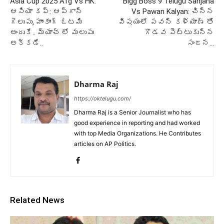
Asia Cup 2025 Afg Vs HK:
Bigg Boss 9 Telugu Sanjana
ఆసియా కప్: ఆప్గాన్
Vs Pawan Kalyan: చిన్న
గెలుపు, హాంకాంగ్ ఓటమి
విషయంలో పవన్ కళ్యాణ్ తో
అందుకే.. మ్యాచ్ లో మలుపు
గొడవ పెట్టుకున్న
అక్కడే..
సంజన…
Dharma Raj
https://oktelugu.com/
Dharma Raj is a Senior Journalist who has
good experience in reporting and had worked
with top Media Organizations. He Contributes
articles on AP Politics.
Related News