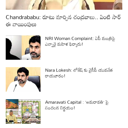
Chandrababu: రూటు మార్చిన చంద్రబాబు.. ఏంటి సార్
ఈ వాయింపులు
NRI Woman Complaint: ఏపీ మంత్రిపై
ఎన్నారై మహిళ ఫిర్యాదు!
Nara Lokesh: లోకేష్ కు వైసీపీ యువనేత
రాయబారం!
Amaravati Capital : ‘అమరావతి’ పై
సంచలన నిర్ణయం!