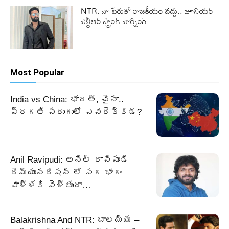
NTR: నా పేరుతో రాజకీయం వద్దు.. జూనియర్
ఎన్టీఆర్ స్ట్రాంగ్ వార్నింగ్
Most Popular
India vs China: భారత్, చైనా..
ప్రగతి పరుగులో ఎవరెక్కడ?
Anil Ravipudi: అనిల్ రావిపూడి
రెమ్యూనరేషన్ లో సగ భాగం
వాళ్ళకి వెళ్తుందా…
Balakrishna And NTR: బాలయ్య –