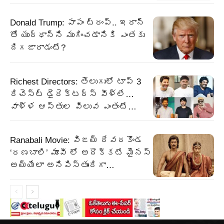
Donald Trump: పాపం ట్రంప్.. ఇరాన్
తో యుద్ధాన్ని ముగించడానికి ఎంతకు
దిగజారాడంటే?
Richest Directors: తెలుగులో టాప్ 3
రిచెస్ట్ డైరెక్టర్స్ వీళ్లే…
వాళ్ళ ఆస్తుల విలువ ఎంతంటే…
Ranabali Movie: విజయ్ దేవరకొండ
‘రణబాలి’ మూవీ లో అదొక్కటే మైనస్
అయ్యేలా అనిపిస్తుందిగా…