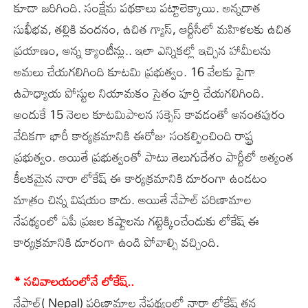
కూడా జరిగింది. సంక్షేమ పథకాలు పట్టాలెక్కాయి. అన్నదాత
సుఖీభవ, తల్లికి వందనం, ఉచిత గ్యాస్, ఆర్టీసీలో మహిళలకు ఉచిత
ప్రయాణం, అన్న క్యాంటీన్లు.. ఇలా ఎన్నికల్లో ఇచ్చిన హామీలను
అమలు చేయగలిగింది కూటమి ప్రభుత్వం. 16 వేలకు పైగా
ఉపాధ్యాయ పోస్టుల నియామకం సైతం పూర్తి చేయగలిగింది.
అందుకే 15 నెలల కూటమిపాలన సక్సెస్ కావడంతో అనంతపురం
వేదికగా భారీ కార్యక్రమానికి ఈరోజు సంకల్పించింది రాష్ట్ర
ప్రభుత్వం. అయితే ప్రభుత్వంతో పాటు తెలుగుదేశం పార్టీలో అత్యంత
కీలకమైన నారా లోకేష్ ఈ కార్యక్రమానికి దూరంగా ఉండటం
మాత్రం చిన్న విషయం కాదు. అయితే నేపాల్ పరిణామాల
నేపథ్యంలో ఏపీ ప్రజల కష్టాలను గట్టెక్కించేందుకు లోకేష్ ఈ
కార్యక్రమానికి దూరంగా ఉండి పోవాల్సి వచ్చింది.
* సచివాలయంలోనే లోకేష్..
నేపాల్( Nepal) పరిణామాల నేపథ్యంలో నారా లోకేష్ తన