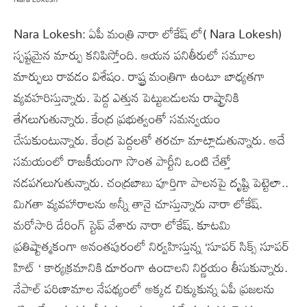
Nara Lokesh: ఏపీ మంత్రి నారా లోకేష్ లో( Nara Lokesh)
స్పష్టమైన మార్పు కనిపిస్తోంది. ఆయన పనితీరులో సమూల
మార్పులు రావడం విశేషం. రాష్ట్ర మంత్రిగా ఉంటూ బాధ్యతగా
వ్యవహరిస్తున్నారు. పెద్ద ఎత్తున పెట్టుబడులను రాష్ట్రానికి
తేగలుగుతున్నారు. కేంద్ర ప్రభుత్వంతో సమన్వయం
చేసుకుంటున్నారు. కేంద్ర పెద్దలతో తరచూ మాట్లాడుతున్నారు. అదే
సమయంలో రాజకీయంగా సొంత పార్టీని ఒంటి చేత్తో
నడపగలుగుతున్నారు. చంద్రబాబు పూర్తిగా పాలనపై దృష్టి పెట్టెలా..
మిగతా వ్యవహారాలను అన్నీ తానై చూస్తున్నారు నారా లోకేష్.
మరోసారి డేరింగ్ స్టెప్ వేశారు నారా లోకేష్. కూటమి
ప్రతిష్టాత్మకంగా అనంతపురంలో నిర్వహిస్తున్న ‘సూపర్ సిక్స్ సూపర్
హిట్ ‘ కార్యక్రమానికి దూరంగా ఉండాలని నిర్ణయం తీసుకున్నారు.
నేపాల్ పరిణామాల నేపథ్యంలో అక్కడ చిక్కుకున్న ఏపీ ప్రజలను