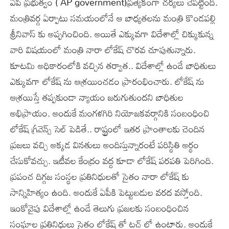
ఏపీ ప్రభుత్వం ( AP government)ప్రత్యేకంగా చర్యలు చేపట్టింది.
మంత్రివర్గ ఏర్పాటు సమయంలోనే ఆ బాధ్యతలను మంత్రి కొండపల్లి
శ్రీనివాస్ కు అప్పగించింది. అయితే ఎక్కువగా విదేశాల్లో చిక్కుకున్న
వారి విషయంలో మంత్రి నారా లోకేష్ చొరవ చూపుతున్నారు.
కూటమి అధికారంలోకి వచ్చిన తర్వాత.. విదేశాల్లో ఉండే బాధితులు
ఎక్కువగా లోకేష్ ను ఆశ్రయించడం ప్రారంభించారు. లోకేష్ ను
ఆశ్రయిస్తే తప్పకుండా న్యాయం జరుగుతుందని బాధితుల
అభిప్రాయం. అందుకే మంగళగిరి నియోజకవర్గానికి సంబంధించి
లోకేష్ గ్రీవెన్స్ సెల్ పెడితే.. రాష్ట్రంలో ఇతర ప్రాంతాలకు చెందిన
ప్రజలు వచ్చి అక్కడ వినతులు అందిస్తున్నారంటే పరిస్థితి అర్థం
చేసుకోవచ్చు. ఇటీవల కేంద్రం వద్ద కూడా లోకేష్ పరపతి పెరిగింది.
ప్రపంచ దిగ్గజ సంస్థల ప్రతినిధులతో సైతం నారా లోకేష్ కు
సాన్నిహిత్యం ఉంది. అందుకే ఏపీకి పెట్టుబడుల వరద వస్తోంది.
ఇంకోవైపు విదేశాల్లో ఉండే తెలుగు ప్రజలకు సంబంధించిన
సంఘాల ప్రతినిధులు సైతం లోకేష్ తో టచ్ లో ఉంటారు. అందుకే