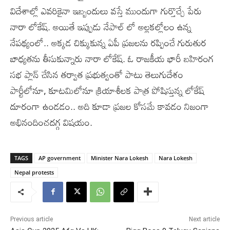
విదేశాల్లో ఎవరికైనా ఇబ్బందులు వస్తే ముందుగా గుర్తొచ్చే పేరు
నారా లోకేష్. అయితే ఇప్పుడు నేపాల్ లో అల్లకల్లోలం ఉన్న
నేపథ్యంలో.. అక్కడ చిక్కుకున్న ఏపీ ప్రజలను రప్పించే గురుతుర
బాధ్యతను తీసుకున్నారు నారా లోకేష్. ఓ రాజకీయ భారీ బహిరంగ
సభ ప్లాన్ చేసిన తర్వాత ప్రభుత్వంతో పాటు తెలుగుదేశం
పార్టీలోనూ, కూటమిలోనూ క్రియాశీలక పాత్ర పోషిస్తున్న లోకేష్
దూరంగా ఉండడం.. అది కూడా ప్రజల కోసమే కావడం నిజంగా
అభినందించదగ్గ విషయం.
TAGS
AP government
Minister Nara Lokesh
Nara Lokesh
Nepal protests
Previous article
Next article