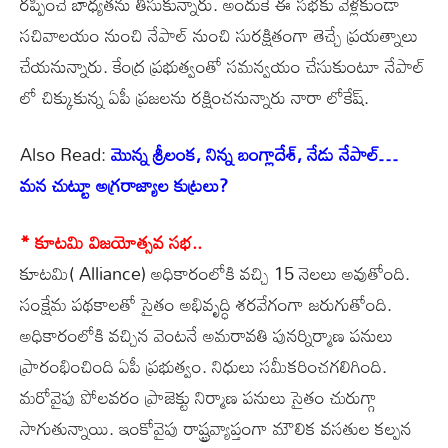
రప్పించే బాధ్యతను తీసుకున్నారు. అందుకే ఈ సభకు వెళ్లకుండా
సచివాలయం నుంచి నేపాల్ నుంచి సురక్షితంగా తెచ్చే ప్రయత్నాలు
చేయనున్నారు. కేంద్ర ప్రభుత్వంతో సమన్వయం చేసుకుంటూ నేపాల్
లో చిక్కుకున్న ఏపీ ప్రజలను రక్షించనున్నారు నారా లోకేష్.
Also Read:
మొన్న శ్రీలంక, నిన్న బంగ్లాదేశ్, నేడు నేపాల్…
మన చుట్టూ అగ్రరాజ్యాల కుట్రలు?
* కూటమి విజయోత్సవ సభ..
కూటమి( Alliance) అధికారంలోకి వచ్చి 15 నెలలు అవుతోంది.
సంక్షేమ పథకాలతో సైతం అభివృద్ధి శరవేగంగా జరుగుతోంది.
అధికారంలోకి వచ్చిన వెంటనే అమరావతి పునర్నిర్మాణ పనులు
ప్రారంభించింది ఏపీ ప్రభుత్వం. నిధులు సమీకరించగలిగింది.
మరోవైపు పోలవరం ప్రాజెక్టు నిర్మాణ పనులు సైతం చురుగ్గా
సాగుతున్నాయి. ఇంకోవైపు రాష్ట్రవ్యాప్తంగా మౌలిక వసతుల కల్పన