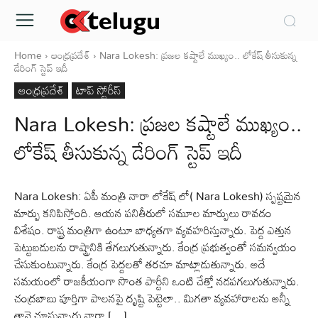
Home
ఆంధ్రప్రదేశ్‌
Nara Lokesh: ప్రజల కష్టాలే ముఖ్యం.. లోకేష్ తీసుకున్న
డేరింగ్ స్టెప్ ఇదీ
ఆంధ్రప్రదేశ్‌
టాప్ స్టోరీస్
Nara Lokesh: ప్రజల కష్టాలే ముఖ్యం..
లోకేష్ తీసుకున్న డేరింగ్ స్టెప్ ఇదీ
Nara Lokesh: ఏపీ మంత్రి నారా లోకేష్ లో( Nara Lokesh) స్పష్టమైన
మార్పు కనిపిస్తోంది. ఆయన పనితీరులో సమూల మార్పులు రావడం
విశేషం. రాష్ట్ర మంత్రిగా ఉంటూ బాధ్యతగా వ్యవహరిస్తున్నారు. పెద్ద ఎత్తున
పెట్టుబడులను రాష్ట్రానికి తేగలుగుతున్నారు. కేంద్ర ప్రభుత్వంతో సమన్వయం
చేసుకుంటున్నారు. కేంద్ర పెద్దలతో తరచూ మాట్లాడుతున్నారు. అదే
సమయంలో రాజకీయంగా సొంత పార్టీని ఒంటి చేత్తో నడపగలుగుతున్నారు.
చంద్రబాబు పూర్తిగా పాలనపై దృష్టి పెట్టెలా.. మిగతా వ్యవహారాలను అన్నీ
తానై చూస్తున్నారు నారా […]