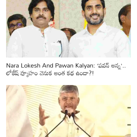
Nara Lokesh And Pawan Kalyan: ‘పవన్ అన్న’..
లోకేష్ వ్యూహం వెనుక అంత కథ ఉందా?!