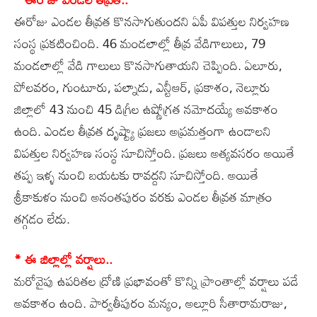
ఈరోజు ఎండల తీవ్రత కొనసాగుతుందని ఏపీ విపత్తుల నిర్వహణ
సంస్థ ప్రకటించింది. 46 మండలాల్లో తీవ్ర వేడిగాలులు, 79
మండలాల్లో వేడి గాలులు కొనసాగుతాయని చెప్పింది. ఏలూరు,
పోలవరం, గుంటూరు, పల్నాడు, ఎన్టీఆర్, ప్రకాశం, నెల్లూరు
జిల్లాలో 43 నుంచి 45 డిగ్రీల ఉష్ణోగ్రత నమోదయ్యే అవకాశం
ఉంది. ఎండల తీవ్రత దృష్ట్యా ప్రజలు అప్రమత్తంగా ఉండాలని
విపత్తుల నిర్వహణ సంస్థ సూచిస్తోంది. ప్రజలు అత్యవసరం అయితే
తప్ప ఇళ్ళ నుంచి బయటకు రావద్దని సూచిస్తోంది. అయితే
శ్రీకాకుళం నుంచి అనంతపురం వరకు ఎండల తీవ్రత మాత్రం
తగ్గడం లేదు.
* ఈ జిల్లాల్లో వర్షాలు..
మరోవైపు ఉపరితల ద్రోణి ప్రభావంతో కొన్ని ప్రాంతాల్లో వర్షాలు పడే
అవకాశం ఉంది. పార్వతీపురం మన్యం, అల్లూరి సీతారామరాజు,