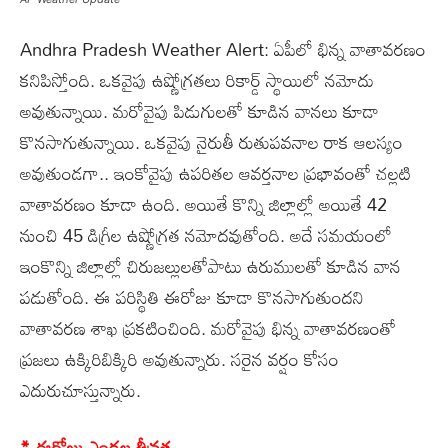
Andhra Pradesh Weather Alert: ఏపీలో భిన్న వాతావరణం
కనిపిస్తోంది. ఒకవైపు ఉష్ణోగ్రతలు రికార్డ్ స్థాయిలో నమోదు
అవుతున్నాయి. మరోవైపు పిడుగులతో కూడిన వానలు కూడా
కొనసాగుతున్నాయి. ఒకవైపు నైరుతీ రుతుపవనాల రాక ఆలస్యం
అవుతుండగా.. ఇంకోవైపు ఉపరితల ఆవర్తనాల ప్రభావంతో చల్లటి
వాతావరణం కూడా ఉంది. అయితే కొన్ని జిల్లాల్లో అయితే 42
నుంచి 45 డిగ్రీల ఉష్ణోగ్రత నమోదవుతోంది. అదే సమయంలో
ఇంకొన్ని జిల్లాల్లో చిరుజల్లులతోపాటు ఉరుములతో కూడిన వాన
పడుతోంది. ఈ పరిస్థితి ఈరోజు కూడా కొనసాగుతుందని
వాతావరణ శాఖ ప్రకటించింది. మరోవైపు భిన్న వాతావరణంతో
ప్రజలు ఉక్కిరిబిక్కిరి అవుతున్నారు. సరైన వర్షం కోసం
ఎదురుచూస్తున్నారు.
* ఈరోజు ఎండల తీవ్రత..