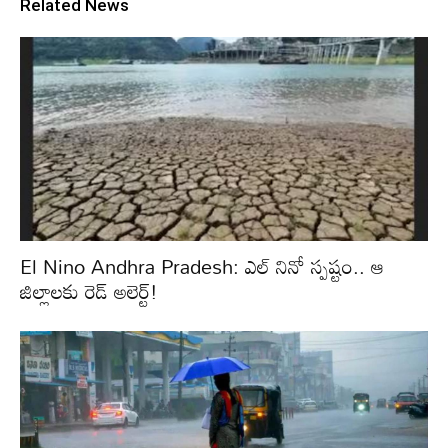
Related News
El Nino Andhra Pradesh: ఎల్ నినో స్పష్టం.. ఆ
జిల్లాలకు రెడ్ అలెర్ట్!