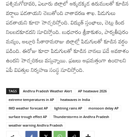
పశ్చిమగోదావరి, ఏలూరు జిల్లాలో అక్కడక్కడ ఉరుములతో కూడిన
వర్షాలు పడతాయని చెబుతోంది వాతావరణ శాఖ. పిడుగులు
పడతాయని కూడా హెచ్చరిస్తోంది. విద్యుత్ స్తంభాలు, చెట్లు కింద
నిలబడకూడదని సూచిస్తోంది. బుధవారం శ్రీకాకుళం, పార్వతీపురం
మన్యం, అల్లూరి సీతారామరాజు జిల్లాల్లో పిడుగులతో కూడిన వర్షం
పడింది. ఈరోజు కూడా పిడుగులతో కూడిన వానలు పడే అవకాశం
ఉందని హెచ్చరికలు వస్తున్నాయి. ప్రజలు అప్రమత్తంగా ఉండాలని
ఏపీ విపత్తుల నిర్వహణ సంస్థ సూచిస్తోంది.
TAGS
Andhra Pradesh Weather Alert
AP heatwave 2026
extreme temperatures in AP
heatwaves in India
IMD weather forecast AP
lightning rains AP
monsoon delay AP
surface trough effect AP
Thunderstorms in Andhra Pradesh
weather warning Andhra Pradesh