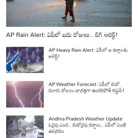
AP Rain Alert: ఏపీలో ఐదు రోజులు.. బిగ్ అలెర్ట్!
AP Heavy Rain Alert: ఏపీలో ఆ జిల్లాలకు
అలెర్ట్!
AP Weather Forecast: ఏపీలో మరో
మూడు రోజులు జాగ్రత్తగా ఉండకపోతే కష్టమే!
Andhra Pradesh Weather Update:
ఓవైపు ఎండ.. మరోవైపు వర్షాలు.. ఏపీలో ఏంటి
ఉపద్రవం