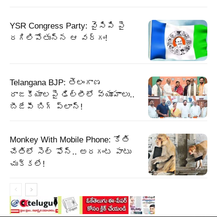
YSR Congress Party: వైసిపి పై
రగిలిపోతున్న ఆ వర్గం!
Telangana BJP: తెలంగాణ
రాజకీయాలపై ఢిల్లీలో వ్యూహాలు..
బీజేపీ బిగ్‌ ప్లాన్‌!
Monkey With Mobile Phone: కోతి
చేతిలో సెల్ ఫోన్.. అరగంట పాటు
చుక్కలే!