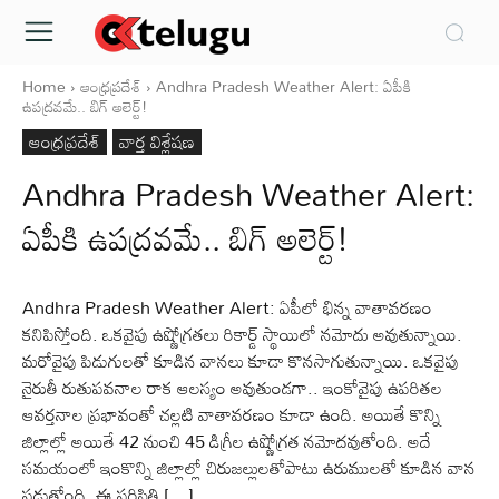
Home
ఆంధ్రప్రదేశ్‌
Andhra Pradesh Weather Alert: ఏపీకి
ఉపద్రవమే.. బిగ్ అలెర్ట్!
ఆంధ్రప్రదేశ్‌
వార్త విశ్లేషణ
Andhra Pradesh Weather Alert:
ఏపీకి ఉపద్రవమే.. బిగ్ అలెర్ట్!
Andhra Pradesh Weather Alert: ఏపీలో భిన్న వాతావరణం
కనిపిస్తోంది. ఒకవైపు ఉష్ణోగ్రతలు రికార్డ్ స్థాయిలో నమోదు అవుతున్నాయి.
మరోవైపు పిడుగులతో కూడిన వానలు కూడా కొనసాగుతున్నాయి. ఒకవైపు
నైరుతీ రుతుపవనాల రాక ఆలస్యం అవుతుండగా.. ఇంకోవైపు ఉపరితల
ఆవర్తనాల ప్రభావంతో చల్లటి వాతావరణం కూడా ఉంది. అయితే కొన్ని
జిల్లాల్లో అయితే 42 నుంచి 45 డిగ్రీల ఉష్ణోగ్రత నమోదవుతోంది. అదే
సమయంలో ఇంకొన్ని జిల్లాల్లో చిరుజల్లులతోపాటు ఉరుములతో కూడిన వాన
పడుతోంది. ఈ పరిస్థితి […]