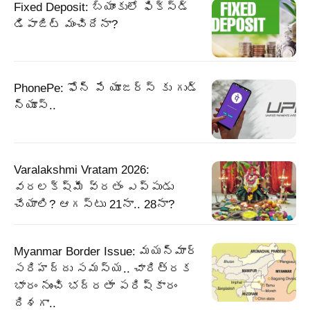
Fixed Deposit: బ్యాంకులో ఫిక్స్డ్
డిపాజిట్ మంచిదేనా?
PhonePe: ఫోన్ పే యూజర్స్ కు గుడ్
న్యూస్..
Varalakshmi Vratam 2026:
వరలక్ష్మీ వ్రతం ఎప్పుడు
చేయాలి? ఆగస్టు 21నా.. 28నా?
Myanmar Border Issue: మయన్మార్‌
సరిహద్దు సమస్య.. చారిత్రక
భారం నుంచి భద్రతా పరిష్కారం
దిశగా..