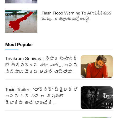
Flash Flood Warning To AP: ఏపీకి వరద
ముప్పు.. ఆ జిల్లాలకు ఎల్లో అలెర్ట్!
Most Popular
Trivikram Srinivas : సితార బ్యానర్
లో త్రివిక్రమ్ వాటా ఎంత… అన్ని
సినిమాలు మొదట ఆయనే చూస్తాడా…
Toxic Trailer : ‘టాక్సిక్’ ట్రైలర్ లో
అన్ని ఓకే కానీ ఆ విషయంలో
క్లారిటీ ఉంటే బాగుండేది…