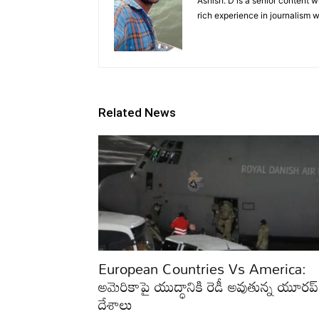
Ashish. D is a senior content 
rich experience in journalism wr
Related News
European Countries Vs America:
అమెరికాపై యుద్ధానికి రెడీ అవుతున్న యూరప్‌
దేశాలు