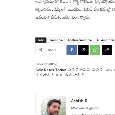
అమ్మోనియాతో కంపెనీ పోర్ట్‌ఫోలియో విస్తరిస్తోందని
తగ్గించడం, షిప్పింగ్ ఇంధనం, పవర్ పరిశ్రమల్లో
ఉపయోగపడుతుందని పేర్కొన్నారు.
TAGS
ammonia
Andhra ammonia
AP Ammonia
Share
Previous article
Gold Rates Today: పడిపోతున్న పసిడి.. బంగా
కొనడానికి ఇదే మంచి ఛాన్స్..
Ashish D
https://oktelugu.com/