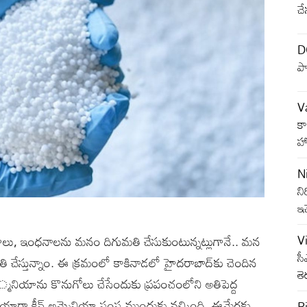
చే
DC
పా
Va
కా
హా
N
ని
ఇచ
, ఇంధనాలను మనం దిగుమతి చేసుకుంటున్నట్లుగానే.. మన
V
సీ
ేస్తున్నాం. ఈ క్రమంలో కాకినాడలో హైదరాబాద్‌కు చెందిన
తె
మో‍్మనియాను కొనుగోలు చేసేందుకు ప్రపంచంలోని అతిపెద్ద
యారా క్లీన్‌ అమ్మెనియా సంస్థ ముందుకు వచ్చింది. ఈమేరకు
R