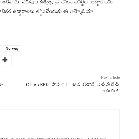
 తెలిపారు. ఎరువుల ఉత్పత్తి, హైడ్రోజన్ ఎనర్జీలో ఉద్గారాలను
 హానికర ఉద్గారాలను తగ్గించేందుకు ఈ అమ్మోనియా
Norway
Next article
రం
GT Vs KKR: పాపం GT .. ఆడకుండానే ఎలిమినేట్
అయ్యింది