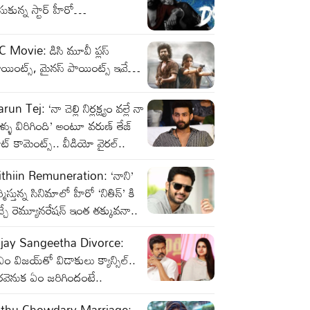
సుకున్న స్టార్ హీరో…
 Movie: డిసి మూవీ ప్లస్
యింట్స్, మైనస్ పాయింట్స్ ఇవే…
run Tej: ‘నా చెల్లి నిర్లక్ష్యం వల్లే నా
ళ్ళు విరిగింది’ అంటూ వరుణ్ తేజ్
ట్ కామెంట్స్.. వీడియో వైరల్..
ithiin Remuneration: ‘నాని’
ర్మిస్తున్న సినిమాలో హీరో ‘నితిన్’ కి
్చే రెమ్యూనరేషన్ ఇంత తక్కువనా..
ijay Sangeetha Divorce:
ఎం విజయ్‌తో విడాకులు క్యాన్సిల్..
రవెనుక ఏం జరిగిందంటే..
ithu Chowdary Marriage: