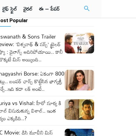
లైఫ్ స్టైల్
వైరల్
ఈ – పేపర్
ost Popular
iswanath & Sons Trailer
view: ‘విశ్వనాథ్ & సన్స్’ ట్రైలర్
వ్యూ : డైలాగ్స్ అదిరిపోయాయి.. కానీ
ొక్కటే మిస్ అయ్యింది..
hagyashri Borse: ఏకంగా 800
ట్లు.. బంపర్ ఛాన్స్ కొట్టేసిన భాగ్యశ్రీ
ర్సే..ఇది కదా లక్ అంటే..
riya vs Vishal: హీరో సూర్య కి
ాల్ విసురుతున్న విశాల్.. ఇంత
ర్యం ఎక్కడిది..?
C Movie: డిసి మూవీని మిస్