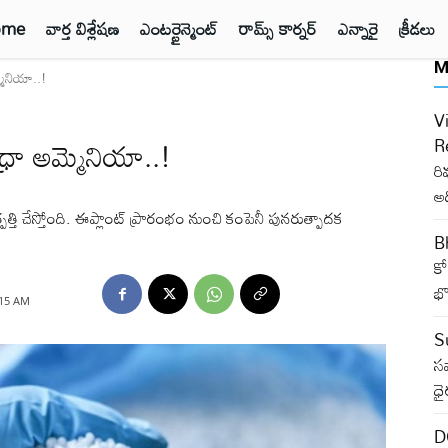
ome
వార్త విశ్లేషణ
ఎంటర్టైన్మెంట్
రామ్స్ కార్నర్
ఎన్నారై
క్రీడలు
M
ెనియా..!
V
రా అమ్మెనియా..!
Re
రి
అద
త్పత్తి చేస్తోంది. ఈప్లాంట్ ప్రారంభం నుంచి కంపెనీ పునరుత్పాదక
B
కో
భొ
:15 AM
Su
సవ
ధై
D