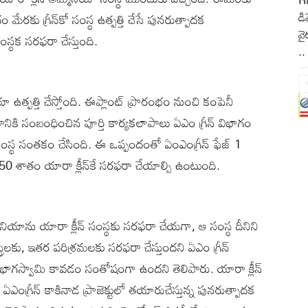
డి
రకు గ్రీన్‌కో సంస్థ ఉత్పత్తి చేసే పునరుత్పాదక
వై
స్థక సరఫరా చేస్తుంది.
..
నియా ఉత్పత్తి చేస్తోంది. ఈప్లాంట్ ప్రారంభం నుంచి కంపెనీ
ికి సంబంధించిన పూర్తి కార్యకలాపాలు ఏఎం గ్రీన్ విభాగం
రీన్‌ సంస్థ సంతకం చేసింది. ఈ ఒప్పందంతో ఏంఎంగ్రీన్ ఫేజ్ 1
యా 50 శాతం యారా క్లీన్‌కే సరఫరా చేయాల్సి ఉంటుంది.
్మెనియాను యారా క్లీన్‌ సంస్థకు సరఫరా చేయగా, ఆ సంస్థ దీనిని
్రీలకు, ఇతర పరిశ్రమలకు సరఫరా చేస్తుందని ఏఎం గ్రీన్‌
ీన్‌కో భాగస్వామి కావడం సంతోషంగా ఉందని తెలిపారు. యారా క్లీన్‌
ఏఎంగ్రీన్ కాకినాడ ప్రాజెక్టులో తయారుచేస్తున్న పునరుత్పాదక