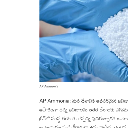
AP Ammonia
AP Ammonia: మన దేశానికి అవసరమైన ఖనిజాలు
అపారంగా ఉన్న ఖనిజాలను ఇతర దేశాలకు ఎగుమతి చ
గ్రీన్‌కో సంస్థ తయారు చేస్తున్న పునరుత్పాదక అ
అమ్మోనియా పంపిణీదారుగా ఉన్న నార్వేకు చెందిన 