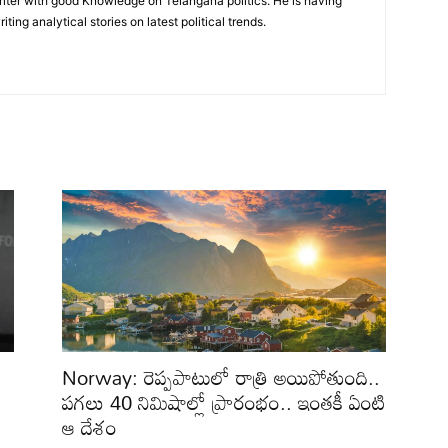
writer with good Knowledge on Telangana politics. He is having
iting analytical stories on latest political trends.
Norway: రెప్పపాటులో రాత్రి అయిపోతుంది..
పగలు 40 నిమిషాల్లో ప్రారంభం.. ఇంతకీ ఏంటి
ఆ దేశం