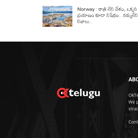
Norway : రాత్రి లేని దేశం, ఒక్కరి
ప్రయాణం కూడా నిషేధం.. నమ్మలేన
నిజాలు..
AB
OkTe
We p
stra
Cont