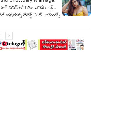
మోన్ పవన్ తో రీతూ చౌదరి పెళ్లి..
రల్ అవుతున్న లేటెస్ట్ హాట్ కామెంట్స్