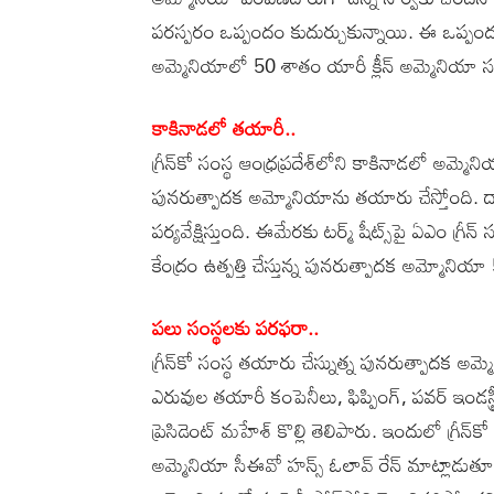
పరస్పరం ఒప్పందం కుదుర్చుకున్నాయి. ఈ ఒప్పందం మే
అమ్మెనియాలో 50 శాతం యారీ క్లీన్‌ అమ్మెనియా సం
కాకినాడలో తయారీ..
గ్రీన్‌కో సంస్థ ఆంధ్రప్రదేశ్‌లోని కాకినాడలో అమ్మె
పునరుత్పాదక అమ్మోనియాను తయారు చేస్తోంది. దాన
పర్యవేక్షిస్తుంది. ఈమేరకు టర్మ్‌ షీట్స్‌పై ఏఎం గ్
కేంద్రం ఉత్పత్తి చేస్తున్న పునరుత్పాదక అమ్మోని
పలు సంస్థలకు పరఫరా..
గ్రీన్‌కో సంస్థ తయారు చేస్నుత్న పునరుత్పాదక అమ
ఎరువుల తయారీ కంపెనీలు, ఫిప్పింగ్‌, పవర్‌ ఇండస్ట
ప్రెసిడెంట్‌ మహేశ్‌ కొల్లి తెలిపారు. ఇందులో గ్ర
అమ్మెనియా సీఈవో హన్స్‌ ఓలావ్‌ రేన్‌ మాట్లాడుతూ 