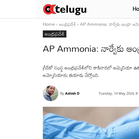
H
Home
ఆంధ్రప్రదేశ్‌
AP Ammonia: నార్వేకు ఆంధ్రా అమ్మ
ఆంధ్రప్రదేశ్‌
AP Ammonia: నార్వేకు ఆంధ్
గ్రీన్‌కో సంస్థ ఆంధ్రప్రదేశ్‌లోని కాకినాడలో అమ్మెనియా ఉ
అమ్మోనియాను తయారు చేస్తోంది.
By
Ashish D
Tuesday, 14 May 2024, 8