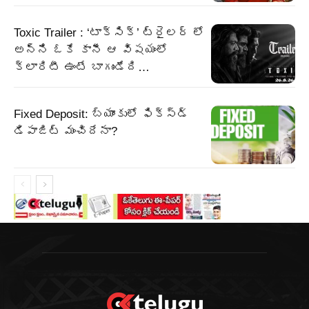
Toxic Trailer : ‘టాక్సిక్’ ట్రైలర్ లో
అన్ని ఓకే కానీ ఆ విషయంలో
క్లారిటీ ఉంటే బాగుండేది…
Fixed Deposit: బ్యాంకులో ఫిక్స్డ్
డిపాజిట్ మంచిదేనా?