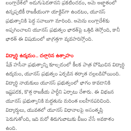
బంగ్లాదేశ్‌లో అడుగుపెడతానని ప్రకటించడం, ఆమె ఆజ్ఞాతంలో
ఉన్నప్పటికీ రాజకీయంగా యాక్టివ్‌గా ఉండటం, యూనస్‌
ప్రభుత్వానికి పెద్ద సవాలుగా మారింది. ఆమెను బంగ్లాదేశ్‌కు
అప్పగించాలని యూనస్‌ ప్రభుత్వం భారత్‌పై ఒత్తిడి తెస్తోంది, కానీ
భారత్‌ ఈ విషయంలో జాగ్రత్తగా వ్యవహరిస్తోంది.
విద్యార్థి ఉద్యమం.. చల్లారిన ఉత్సాహం
షేక్‌ హసీనా ప్రభుత్వాన్ని కూల్చడంలో కీలక పాత్ర పోషించిన విద్యార్థి
ఉద్యమం, యూనస్‌ ప్రభుత్వం ఏర్పడిన తర్వాత చల్లబడిపోయింది.
విద్యార్థి నాయకులు యూనస్‌ ప్రభుత్వంలో భాగం కావడానికి
ఇష్టపడక, కొత్త రాజకీయ పార్టీని ఏర్పాటు చేశారు. ఈ విభజన
యూనస్‌ ప్రభుత్వానికి మద్దతును మరింత బలహీనపరిచింది.
విద్యార్థులు, యువతలో యూనస్‌ విధానాలపై అసంతృప్తి
పెరుగుతోంది, ఇది మరో తిరుగుబాటుకు బీజం వేసే అవకాశం
ఉంది.