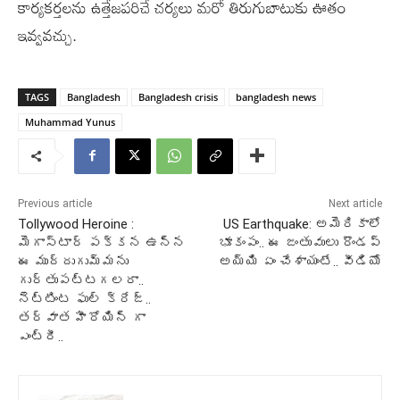
కార్యకర్తలను ఉత్తేజపరిచే చర్యలు మరో తిరుగుబాటుకు ఊతం
ఇవ్వవచ్చు.
TAGS
Bangladesh
Bangladesh crisis
bangladesh news
Muhammad Yunus
Previous article
Next article
Tollywood Heroine :
US Earthquake: అమెరికాలో
మెగాస్టార్ పక్కన ఉన్న
భూకంపం.. ఈ జంతువులు రౌండప్
ఈ ముద్దుగుమ్మను
అయ్యి ఏం చేశాయంటే.. వీడియో
గుర్తుపట్టగలరా..
నెట్టింట ఫుల్ క్రేజ్..
తర్వాత హీరోయిన్ గా
ఎంట్రీ..