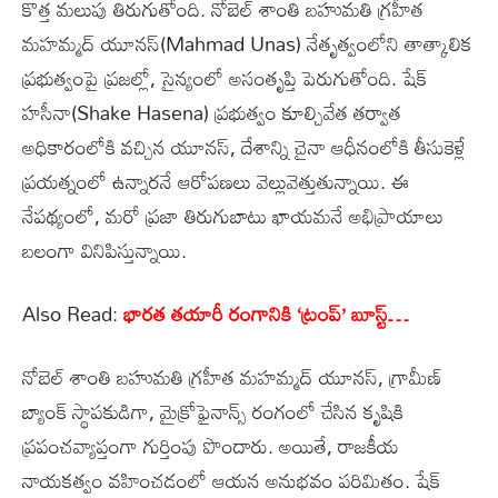
కొత్త మలుపు తిరుగుతోంది. నోబెల్‌ శాంతి బహుమతి గ్రహీత
మహమ్మద్‌ యూనస్‌(Mahmad Unas) నేతృత్వంలోని తాత్కాలిక
ప్రభుత్వంపై ప్రజల్లో, సైన్యంలో అసంతృప్తి పెరుగుతోంది. షేక్‌
హసీనా(Shake Hasena) ప్రభుత్వం కూల్చివేత తర్వాత
అధికారంలోకి వచ్చిన యూనస్, దేశాన్ని చైనా ఆధీనంలోకి తీసుకెళ్లే
ప్రయత్నంలో ఉన్నారనే ఆరోపణలు వెల్లువెత్తుతున్నాయి. ఈ
నేపథ్యంలో, మరో ప్రజా తిరుగుబాటు ఖాయమనే అభిప్రాయాలు
బలంగా వినిపిస్తున్నాయి.
Also Read:
భారత తయారీ రంగానికి ‘ట్రంప్’ బూస్ట్‌…
నోబెల్‌ శాంతి బహుమతి గ్రహీత మహమ్మద్‌ యూనస్, గ్రామీణ్‌
బ్యాంక్‌ స్థాపకుడిగా, మైక్రోఫైనాన్స్‌ రంగంలో చేసిన కృషికి
ప్రపంచవ్యాప్తంగా గుర్తింపు పొందారు. అయితే, రాజకీయ
నాయకత్వం వహించడంలో ఆయన అనుభవం పరిమితం. షేక్‌