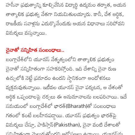
హసీనా ప్రభుత్వాన్ని కూల్చివేసిన విద్యార్థి ఉద్యమం తర్వాత, ఆయన
తాత్కాలిక ప్రభుత్వ నేతగా నియమితులయ్యారు. కానీ, దేశ ఆర్థిక,
రాజకీయ సవాళ్లను ఎదుర్కొనేందుకు ఆయన విధానాలు సరిపోవని
విమర్శలు వస్తున్నాయి.
చైనాతో సన్నిహిత సంబంధాలు..
బంగ్లాదేశ్‌లోని యూనస్‌ నేతృత్వంలోని తాత్కాలిక ప్రభుత్వం
చైనాతో సన్నిహితంగా సహకరిస్తోంది. ఇది దేశాన్ని చైనా రుణ
ఉచ్చులోకి నెట్టే ప్రమాదం ఉందని స్థానికంగా ఆందోళనలు
వ్యక్తమవుతున్నాయి. ఇటీవల యూనస్‌ చైనా పర్యటన, ఆ దేశంతో
ఆర్థిక ఒప్పందాలపై చర్చలు ఈ అనుమానాలను బలపరిచాయి. ఇదే
సమయంలో బంగ్లాదేశ్‌లో భారత్‌(Bharath)తో సంబంధాలు
గతంలో కంటే బలహీనపడ్డాయి. యూనస్‌ ప్రభుత్వం భారత్‌పై
విమర్శలు చేస్తూ, పాకిస్తాన్(Pakisthan), చైనా వంటి దేశాలతో
సన్నిహితంగా మెలుగుతోందని ఆరోపణలు ఉన్నాయి. యూనస్‌ను