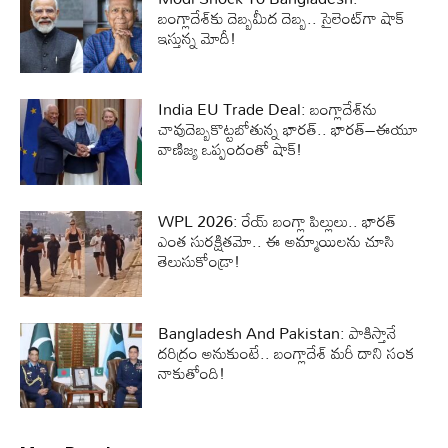
బంగ్లాదేశ్‌కు దెబ్బమీద దెబ్బ.. సైలెంట్‌గా షాక్‌
ఇస్తున్న మోదీ!
India EU Trade Deal: బంగ్లాదేశ్‌ను
చావుదెబ్బకొట్టబోతున్న భారత్‌.. భారత్‌–ఈయూ
వాణిజ్య ఒప్పందంతో షాక్‌!
WPL 2026: రేయ్ బంగ్లా పిల్లులు.. భారత్
ఎంత సురక్షితమో.. ఈ అమ్మాయిలను చూసి
తెలుసుకోండ్రా!
Bangladesh And Pakistan: పాకిస్తానే
దరిద్రం అనుకుంటే.. బంగ్లాదేశ్ మరీ దాని సంక
నాకుతోంది!