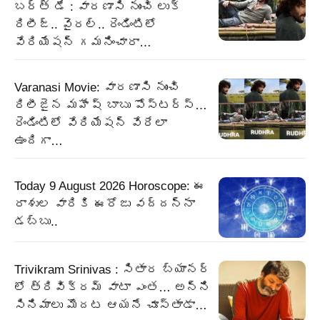
బర్త్ డే : వారణాసి నుంచి లుక్
రిలీజ్.. వైరల్.. రెండింటిలో
వేరియేషన్ గమనించారా…
Varanasi Movie: వారణాసి నుంచి
రిలీజైన మహేష్ బాబు పోస్టర్స్…
రెండింటిలో వేరియేషన్ వేరేలా
ఉందిగా…
Today 9 August 2026 Horoscope: ఈ
రాశుల వారికి ఈరోజు వద్దన్నా
డబ్బు..
Trivikram Srinivas : సితార బ్యానర్
లో త్రివిక్రమ్ వాటా ఎంత… అన్ని
సినిమాలు మొదట ఆయనే చూస్తాడా…