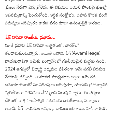
ప్రజలు నేరుగా ఎన్నుకోలేదు. ఈ విషయం ఆయన పాలనపై ప్రజల్లో
అపనమ్మకాన్ని పెంచుతోంది. ఆర్థిక సంక్షోభం, ఉపాధి కొరత వంటి
సమస్యలు పరిష్కారం కాకపోవడం కూడా అసంతృప్తికి కారణం.
షేక్‌ హసీనా రాజకీయ ప్రభావం..
మాజీ ప్రధాని షేక్‌ హసీనా అజ్ఞాతంలో, భారత్‌లో
తలదాచుకుంటున్నారు. అయితే అవామీ లీగ్‌(Awami leage)
నాయకురాలిగా ఆమెకు బంగ్లాదేశ్‌లో గణనీయమైన మద్దతు ఉంది.
2024 ఆగస్టులో విద్యార్థి ఉద్యమం ఫలితంగా ఆమె పదవీ విరమణ
చేయాల్సి వచ్చింది. సామాజిక మాధ్యమాల ద్వారా ఆమె తన
అనుయాయులతో సంప్రదింపులు జరుపుతూ, యూనస్‌ ప్రభుత్వానికి
వ్యతిరేకంగా నిరసనలు చేపట్టాలని పిలుపునిచ్చారు. ఈ చర్యలు
దేశంలో కొత్త హింసాత్మక ఘటనలకు దారితీశాయి, ముఖ్యంగా
అవామీ లీగ్‌ నాయకుల ఆస్తులపై దాడులు జరిగాయి. హసీనా తిరిగి