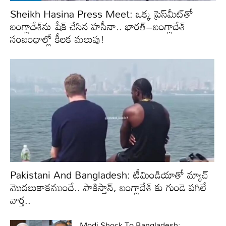
Sheikh Hasina Press Meet: ఒక్క ప్రెస్‌మీట్‌తో
బంగ్లాదేశ్‌ను షేక్‌ చేసిన హసీనా.. భారత్‌–బంగ్లాదేశ్‌
సంబంధాల్లో కీలక మలుపు!
Pakistani And Bangladesh: టీమిండియాతో మ్యాచ్
మొదలుకాకముందే.. పాకిస్తాన్, బంగ్లాదేశ్ కు గుండె పగిలే
వార్త..
Modi Shock To Bangladesh: