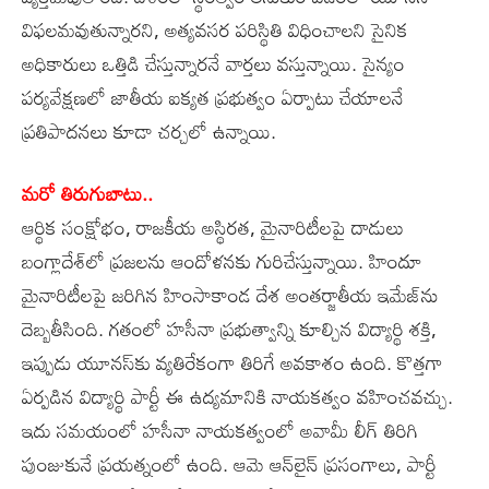
విఫలమవుతున్నారని, అత్యవసర పరిస్థితి విధించాలని సైనిక
అధికారులు ఒత్తిడి చేస్తున్నారనే వార్తలు వస్తున్నాయి. సైన్యం
పర్యవేక్షణలో జాతీయ ఐక్యత ప్రభుత్వం ఏర్పాటు చేయాలనే
ప్రతిపాదనలు కూడా చర్చలో ఉన్నాయి.
మరో తిరుగుబాటు..
ఆర్థిక సంక్షోభం, రాజకీయ అస్థిరత, మైనారిటీలపై దాడులు
బంగ్లాదేశ్‌లో ప్రజలను ఆందోళనకు గురిచేస్తున్నాయి. హిందూ
మైనారిటీలపై జరిగిన హింసాకాండ దేశ అంతర్జాతీయ ఇమేజ్‌ను
దెబ్బతీసింది. గతంలో హసీనా ప్రభుత్వాన్ని కూల్చిన విద్యార్థి శక్తి,
ఇప్పుడు యూనస్‌కు వ్యతిరేకంగా తిరిగే అవకాశం ఉంది. కొత్తగా
ఏర్పడిన విద్యార్థి పార్టీ ఈ ఉద్యమానికి నాయకత్వం వహించవచ్చు.
ఇదు సమయంలో హసీనా నాయకత్వంలో అవామీ లీగ్‌ తిరిగి
పుంజుకునే ప్రయత్నంలో ఉంది. ఆమె ఆన్‌లైన్‌ ప్రసంగాలు, పార్టీ