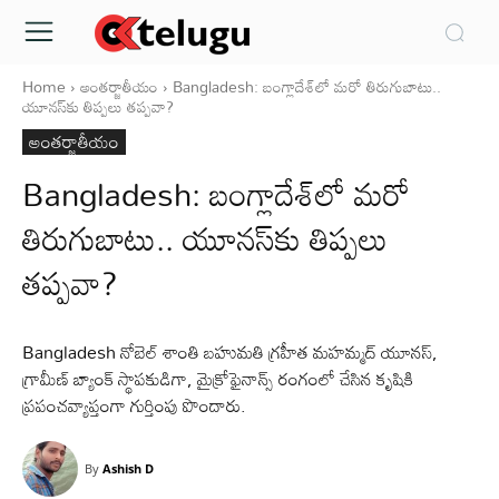
Home
అంతర్జాతీయం
Bangladesh: బంగ్లాదేశ్‌లో మరో తిరుగుబాటు..
యూనస్‌కు తిప్పలు తప్పవా?
అంతర్జాతీయం
Bangladesh: బంగ్లాదేశ్‌లో మరో
తిరుగుబాటు.. యూనస్‌కు తిప్పలు
తప్పవా?
Bangladesh నోబెల్‌ శాంతి బహుమతి గ్రహీత మహమ్మద్‌ యూనస్,
గ్రామీణ్‌ బ్యాంక్‌ స్థాపకుడిగా, మైక్రోఫైనాన్స్‌ రంగంలో చేసిన కృషికి
ప్రపంచవ్యాప్తంగా గుర్తింపు పొందారు.
By
Ashish D