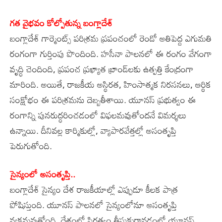
గత వైభవం కోల్పోతున్న బంగ్లాదేశ్‌
బంగ్లాదేశ్‌ గార్మెంట్స్‌ పరిశ్రమ ప్రపంచంలో రెండో అతిపెద్ద ఎగుమతి
రంగంగా గుర్తింపు పొందింది. హసీనా పాలనలో ఈ రంగం వేగంగా
వృద్ధి చెందింది, ప్రపంచ ప్రఖ్యాత బ్రాండ్‌లకు ఉత్పత్తి కేంద్రంగా
మారింది. అయితే, రాజకీయ అస్థిరత, హింసాత్మక నిరసనలు, ఆర్థిక
సంక్షోభం ఈ పరిశ్రమను దెబ్బతీశాయి. యూనస్‌ ప్రభుత్వం ఈ
రంగాన్ని పునరుద్ధరించడంలో విఫలమవుతోందనే విమర్శలు
ఉన్నాయి. దీనివల్ల కార్మికుల్లో, వ్యాపారవేత్తల్లో అసంతృప్తి
పెరుగుతోంది.
సైన్యంలో అసంతృప్తి..
బంగ్లాదేశ్‌ సైన్యం దేశ రాజకీయాల్లో ఎప్పుడూ కీలక పాత్ర
పోషిస్తుంది. యూనస్‌ పాలనలో సైన్యంలోనూ అసంతృప్తి
వ్యక్తమవుతోంది. దేశంలో స్థిరత్వం తీసుకురావడంలో యూనస్‌