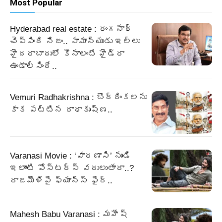
Most Popular
Hyderabad real estate : రంగనాథ్
చెప్పింది నిజం.. సామాన్యుడు ఇల్లు
హైదరాబాదులో కొనాలంటే హైడ్రా
ఉండాల్సిందే..
Vemuri Radhakrishna : బొద్దింకలను
కాక పట్టిన రాధాకృష్ణ..
Varanasi Movie : ‘వారణాసి’ నుండి
ఇలాంటి పోస్టర్స్ వదులుతారా..?
రాజమౌళిపై ఫ్యాన్స్ ఫైర్..
Mahesh Babu Varanasi : మహేష్