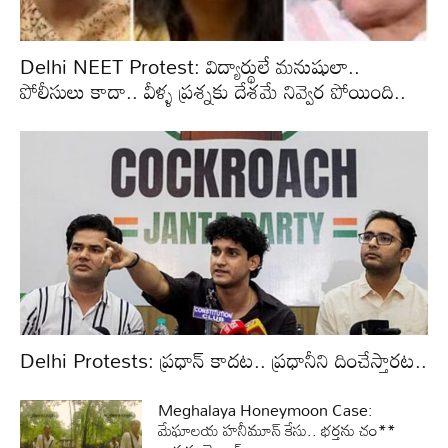
Delhi NEET Protest: విద్యార్థులే మనుషులా..
పోలీసులు కాదా.. వీళ్ళ ప్రశ్నకు దేశమే నివ్వెర పోయింది..
Delhi Protests: ప్రధాన్ కాదట.. ప్రధానీని దించేస్తారట..
Meghalaya Honeymoon Case:
మేఘాలయ హనీమూన్ కేసు.. భర్తను చం**