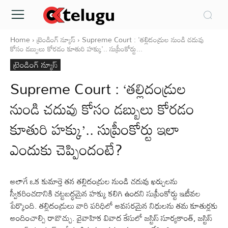
Home
ట్రెండింగ్ న్యూస్
Supreme Court : 'తల్లిదండ్రుల నుండి చదువు
కోసం డబ్బులు కోరడం కూతురి హక్కు'.. సుప్రీంకోర్టు...
ట్రెండింగ్ న్యూస్
Supreme Court : ‘తల్లిదండ్రుల
నుండి చదువు కోసం డబ్బులు కోరడం
కూతురి హక్కు’.. సుప్రీంకోర్టు ఇలా
ఎందుకు చెప్పిందంటే?
అలాగే ఒక కుమార్తె తన తల్లిదండ్రుల నుండి చదువు ఖర్చులను
స్వీకరించడానికి చట్టబద్ధమైన హక్కు కలిగి ఉందని సుప్రీంకోర్టు ఇటీవల
పేర్కొంది. తల్లిదండ్రులు వారి పరిధిలో అవసరమైన నిధులను తమ కూతుర్లకు
అందించాల్సి రావొచ్చు. వైవాహిక వివాద కేసులో జస్టిస్ సూర్యకాంత్, జస్టిస్