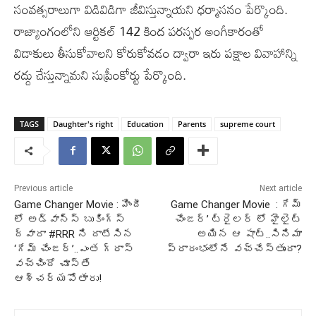
సంవత్సరాలుగా విడివిడిగా జీవిస్తున్నాయని ధర్మాసనం పేర్కొంది.
రాజ్యాంగంలోని ఆర్టికల్ 142 కింద పరస్పర అంగీకారంతో
విడాకులు తీసుకోవాలని కోరుకోవడం ద్వారా ఇరు పక్షాల వివాహాన్ని
రద్దు చేస్తున్నామని సుప్రీంకోర్టు పేర్కొంది.
TAGS
Daughter's right
Education
Parents
supreme court
Previous article
Next article
Game Changer Movie : హిందీ
Game Changer Movie : గేమ్
లో అడ్వాన్స్ బుకింగ్స్
చేంజర్’ ట్రైలర్ లో హైలైట్
ద్వారా #RRR ని దాటేసిన
అయిన ఆ షాట్..సినిమా
‘గేమ్ చేంజర్’..ఎంత గ్రాస్
ప్రారంభంలోనే వచ్చేస్తుందా?
వచ్చిందో చూస్తే
ఆశ్చర్యపోతారు!