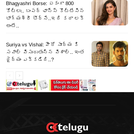
Bhagyashri Borse: ఏకంగా 800
కోట్లు.. బంపర్ ఛాన్స్ కొట్టేసిన
భాగ్యశ్రీ భొర్సే..ఇది కదా లక్
అంటే..
Suriya vs Vishal: హీరో సూర్య కి
సవాల్ విసురుతున్న విశాల్.. ఇంత
ధైర్యం ఎక్కడిది..?