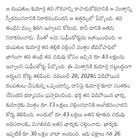
ఆ దంపతుల కుమార్తె తన గౌరవాన్ని కాపాడుకోవడానికి ఆ మొత్తాన్ని
స్వీకరించడానికి నిరాకరించిందని ఆ ఉత్తర్వులో పేర్కొంది. తన
తండ్రిని డబ్బు తిరిగి ఇవ్వాలని కోరింది. కానీ దానికి అతడు
నిరాకరించాడు. దీంతో ఆమె సుప్రీంకోర్టును ఆశ్రయించింది. ఆ
దంపతుల కుమార్తె తన తల్లికి చెల్లించే మొత్తం జీవనోపాధిలో
భాగంగా తన తండ్రి తన చదువు కోసం ఇచ్చిన రూ.43 లక్షలను
ఇవ్వాలని సుప్రీంకోర్టు పేర్కొంది. ఈ మొత్తానికి కుమార్తె చట్టబద్ధంగా
అర్హులని కోర్టు తెలిపింది. నవంబర్ 28, 2024న విడిపోయిన
దంపతులు చేసుకున్న ఒప్పందాన్ని, దానిపై కుమార్తె కూడా సంతకం
చేసిందని ధర్మాసనం ప్రస్తావించింది. భర్త తన విడిపోయిన భార్య,
కుమార్తెకు మొత్తం రూ.73 లక్షలు చెల్లించడానికి అంగీకరించాడని
కోర్టు తెలిపింది. అందులో రూ.43 లక్షలు అతని కూతురి చదువు
అవసరాలకు, మిగిలినది అతని భార్యకు చెల్లించాడు. భార్యకు
ఇప్పటికే రూ.30 లక్షల వాటా అందింది. ఇరు పక్షాలు గత 26