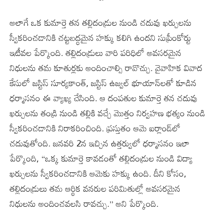
అలాగే ఒక కుమార్తె తన తల్లిదండ్రుల నుండి చదువు ఖర్చులను
స్వీకరించడానికి చట్టబద్ధమైన హక్కు కలిగి ఉందని సుప్రీంకోర్టు
ఇటీవల పేర్కొంది. తల్లిదండ్రులు వారి పరిధిలో అవసరమైన
నిధులను తమ కూతుర్లకు అందించాల్సి రావొచ్చు. వైవాహిక వివాద
కేసులో జస్టిస్ సూర్యకాంత్, జస్టిస్ ఉజ్వల్ భూయాన్‌లతో కూడిన
ధర్మాసనం ఈ వ్యాఖ్య చేసింది. ఆ దంపతుల కుమార్తె తన చదువు
ఖర్చులను తండ్రి నుండి తల్లికి వచ్చే మొత్తం నిర్వహణ భత్యం నుండి
స్వీకరించడానికి నిరాకరించింది. ప్రస్తుతం ఆమె ఐర్లాండ్‌లో
చదువుతోంది. జనవరి 2న ఇచ్చిన ఉత్తర్వులో ధర్మాసనం ఇలా
పేర్కొంది, “ఒక్క కుమార్తె కావడంతో తల్లిదండ్రుల నుండి విద్యా
ఖర్చులను స్వీకరించడానికి ఆమెకు హక్కు ఉంది. దీని కోసం,
తల్లిదండ్రులు తమ ఆర్థిక వనరుల పరిమితుల్లో అవసరమైన
నిధులను అందించవలసి రావచ్చు.’’ అని పేర్కొంది.