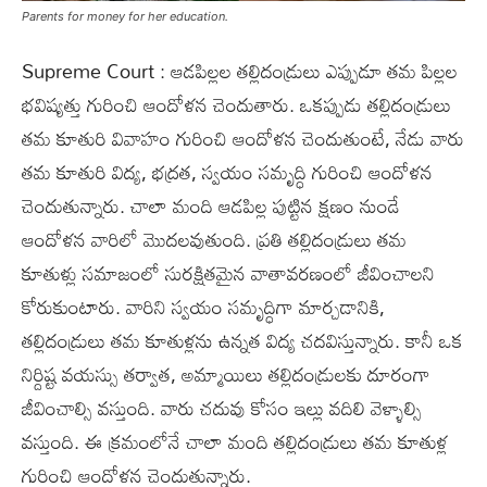
Parents for money for her education.
Supreme Court : ఆడపిల్లల తల్లిదండ్రులు ఎప్పుడూ తమ పిల్లల
భవిష్యత్తు గురించి ఆందోళన చెందుతారు. ఒకప్పుడు తల్లిదండ్రులు
తమ కూతురి వివాహం గురించి ఆందోళన చెందుతుంటే, నేడు వారు
తమ కూతురి విద్య, భద్రత, స్వయం సమృద్ధి గురించి ఆందోళన
చెందుతున్నారు. చాలా మంది ఆడపిల్ల పుట్టిన క్షణం నుండే
ఆందోళన వారిలో మొదలవుతుంది. ప్రతి తల్లిదండ్రులు తమ
కూతుళ్లు సమాజంలో సురక్షితమైన వాతావరణంలో జీవించాలని
కోరుకుంటారు. వారిని స్వయం సమృద్ధిగా మార్చడానికి,
తల్లిదండ్రులు తమ కూతుళ్లను ఉన్నత విద్య చదవిస్తున్నారు. కానీ ఒక
నిర్దిష్ట వయస్సు తర్వాత, అమ్మాయిలు తల్లిదండ్రులకు దూరంగా
జీవించాల్సి వస్తుంది. వారు చదువు కోసం ఇల్లు వదిలి వెళ్ళాల్సి
వస్తుంది. ఈ క్రమంలోనే చాలా మంది తల్లిదండ్రులు తమ కూతుళ్ల
గురించి ఆందోళన చెందుతున్నారు.