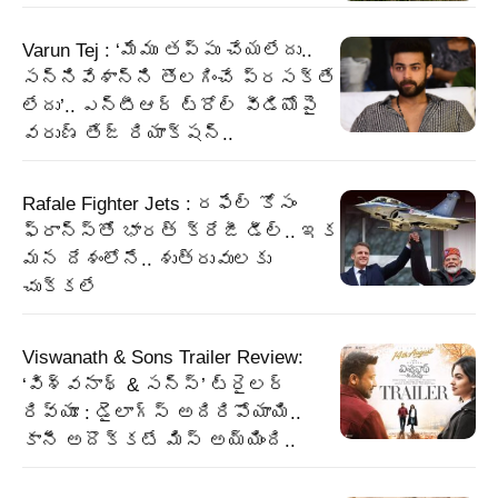
Varun Tej : ‘మేము తప్పు చేయలేదు..
సన్నివేశాన్ని తొలగించే ప్రసక్తే
లేదు’.. ఎన్టీఆర్ ట్రోల్ వీడియోపై
వరుణ్ తేజ్ రియాక్షన్..
Rafale Fighter Jets : రఫేల్‌ కోసం
ఫ్రాన్స్‌తో భారత్‌ క్రేజీ డీల్‌.. ఇక
మన దేశంలోనే.. శుత్రువులకు
చుక్కలే
Viswanath & Sons Trailer Review:
‘విశ్వనాథ్ & సన్స్’ ట్రైలర్
రివ్యూ : డైలాగ్స్ అదిరిపోయాయి..
కానీ అదొక్కటే మిస్ అయ్యింది..