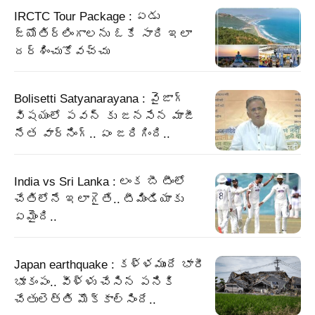
IRCTC Tour Package : ఏడు
జ్యోతిర్లింగాలను ఓకే సారి ఇలా
దర్శించుకోవచ్చు
Bolisetti Satyanarayana : వైజాగ్
విషయంలో పవన్ కు జనసేన మాజీ
నేత వార్నింగ్.. ఏం జరిగింది..
India vs Sri Lanka : లంక బీ టీంలో
చేతిలోనే ఇలాగైతే.. టీమిండియాకు
ఏమైంది..
Japan earthquake : కళ్ళముందే భారీ
భూకంపం.. వీళ్ళు చేసిన పనికి
చేతులెత్తి మొక్కాల్సిందే..