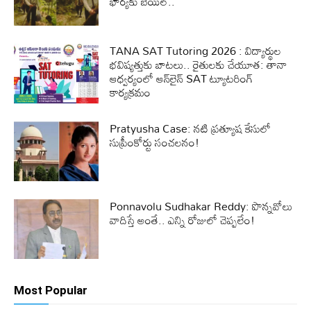
భార్యకు బెయిల్..
TANA SAT Tutoring 2026 : విద్యార్థుల
భవిష్యత్తుకు బాటలు.. రైతులకు చేయూత: తానా
ఆధ్వర్యంలో ఆన్‌లైన్ SAT ట్యూటరింగ్
కార్యక్రమం
Pratyusha Case: నటి ప్రత్యూష కేసులో
సుప్రీంకోర్టు సంచలనం!
Ponnavolu Sudhakar Reddy: పొన్నవోలు
వాదిస్తే అంతే.. ఎన్ని రోజులో చెప్పలేం!
Most Popular