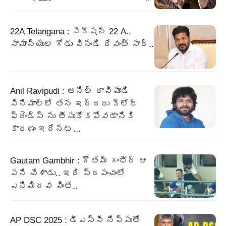
22A Telangana : సెక్షన్ 22 A..
సామాన్యుల గోడు వినండి రేవంత్ సార్..
Anil Ravipudi : అనిల్ రావిపూడి
సినిమాల్లో తన ఇద్దరు క్లోజ్
ఫ్రెండ్స్ ను తీసుకోకపోవడానికి
కారణం ఇదేనట…
Gautam Gambhir : గౌతమ్ గంభీర్ ఆ
పని చేశాడు.. ఇది ప్రపంచంలో
ఎనిమిదవ వింత..
AP DSC 2025 : డీఎస్సీ నిప్పుతో