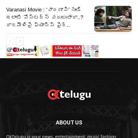
Varanasi Movie : ‘వారణాసి’ నుండి
ఇలాంటి పోస్టర్స్ వదులుతారా..?
రాజమౌళిపై ఫ్యాన్స్ ఫైర్..
ABOUT US
OkTelugu is your news, entertainment, music fashion