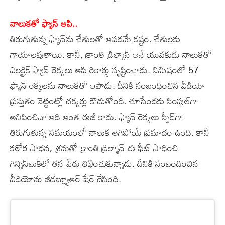
నాలుకతో ఫ్యాన్‌ ఆపి..
తిరుగుతున్న ఫ్యాన్‌ను చేతులతో ఆపడమే కష్టం. చేతులకు
గాయాలవుతాయి. కానీ, క్రాంతి డ్రిల్మాన్‌ అనే యువకుడు నాలుకతో
ఎలక్ట్రిక్‌ ఫ్యాన్‌ రెక్కలు ఆపి రికార్డు సృష్టించాడు. నిమిషంలో 57
ఫ్యాన్‌ రెక్కలను నాలుకతో ఆపాడు. దీనికి సంబంధించిన వీడియో
ప్రస్తుతం నెట్టింట్లో చక్కర్లు కొడుతోంది. చూసేందకు సింపుల్‌గా
అనిపించినా అది అంత ఈజీ కాదు. ఫ్యాన్‌ రెక్కలు స్పీడ్‌గా
తిరుగుతున్న సమయంలో నాలుక తెగిపోయే ప్రమాదం ఉంది. కానీ
కఠోర సాధన, శ్రమతో క్రాంతి డ్రిల్మాన్‌ ఈ ఫీట్‌ సాధించి
గిన్నిస్‌బుక్‌లో తన పేరు లిఖించుకున్నాడు. దీనికి సంబందించిన
వీడియోను జీడబ్ల్యూఆర్‌ షేర్‌ చేసింది.