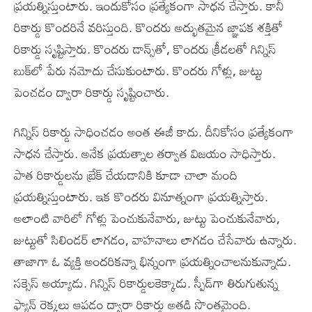
ప్రయత్నిస్తుంటారు. ఇందుకోసం ప్రత్యేకంగా సాధన చేస్తారు. కానీ
రికార్డు కొందరినే వరిస్తుంది. కొందరు అద్భుతమైన జ్ఞాపక శక్తితో
రికార్డు సృష్టిస్తారు. కొందరు డాన్స్‌తో, కొందరు క్రీడలతో గిన్నిస్‌
బుక్‌లో పేరు నమోదు చేసుకుంటారు. కొందరు గోళ్లు, జుట్టు
పెంచడం ద్వారా రికార్డు సృష్టించారు.
గిన్నిస్‌ రికార్డు సాధించడం అంత ఈజీ కాదు. దీనికోసం ప్రత్యేకంగా
సాధన చేస్తారు. అనేక ప్రయత్నాల తర్వాత విజయం సాధిస్తారు.
పాత రికార్డులను బ్రేక్‌ చేయడానికి కూడా చాలా మంది
ప్రయత్నిస్తుంటారు. ఇక కొందరు వినూత్నంగా ప్రయత్నిస్తారు.
అలాంటి వారిలో గోళ్లు పెంచుకునేవారు, జుట్టు పెంచుకునేవారు,
జుట్టుతో సిలిండర్‌ లాగడం, వాహనాలు లాగడం చేసేవారు ఉన్నారు.
తాజాగా ఓ వ్యక్తి అందరికన్నా భిన్నంగా ప్రయత్నించాలనుకున్నాడు.
సక్సెస్‌ అయ్యాడు. గిన్నిస్‌ రికార్డులకెక్కాడు. స్పీడ్‌గా తిరుగుతున్న
ఫ్యాన్‌ రెక్కలు ఆపడం ద్వారా రికార్డు అతడి సొంతమైంది.