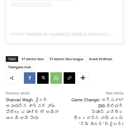
A POST SHARED BY GUINNESS WORLD RECORDS (@GUINNESSWORLDRECORDS)
TAGS
57 electric fans
57 electric fans tongue
Kranti Drillman
Telangana man
Previous article
Next article
Sharvari Wagh: వైరల్
Game Changer: అక్షరాలా
అవుతున్న శార్వరి వాఘ్
200 మిలియన్
ఫోటోలు. ఏ యాంగిల్ లో అయినా
వ్యూస్..చరిత్ర
అందమే ఆమె సొంతం.
తిరగరాసిన రామ్ చరణ్
‘గేమ్ చేంజర్’ ట్రైలర్!