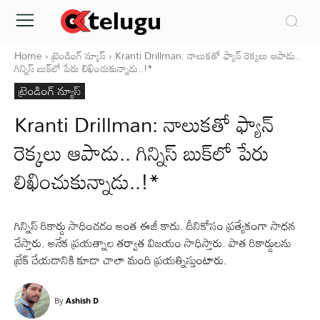
Home
ట్రెండింగ్ న్యూస్
Kranti Drillman: నాలుకతో ఫ్యాన్‌ రెక్కలు ఆపాడు..
గిన్నిస్‌ బుక్‌లో పేరు లిఖించుకున్నాడు..!*
ట్రెండింగ్ న్యూస్
Kranti Drillman: నాలుకతో ఫ్యాన్‌
రెక్కలు ఆపాడు.. గిన్నిస్‌ బుక్‌లో పేరు
లిఖించుకున్నాడు..!*
గిన్నిస్‌ రికార్డు సాధించడం అంత ఈజీ కాదు. దీనికోసం ప్రత్యేకంగా సాధన
చేస్తారు. అనేక ప్రయత్నాల తర్వాత విజయం సాధిస్తారు. పాత రికార్డులను
బ్రేక్‌ చేయడానికి కూడా చాలా మంది ప్రయత్నిస్తుంటారు.
By
Ashish D