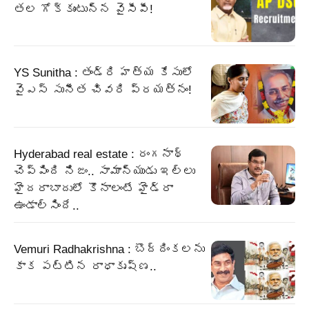
తల గోక్కుంటున్న వైసీపీ!
YS Sunitha : తండ్రి హత్య కేసులో
వైఎస్ సునీత చివరి ప్రయత్నం!
Hyderabad real estate : రంగనాథ్
చెప్పింది నిజం.. సామాన్యుడు ఇల్లు
హైదరాబాదులో కొనాలంటే హైడ్రా
ఉండాల్సిందే..
Vemuri Radhakrishna : బొద్దింకలను
కాక పట్టిన రాధాకృష్ణ..