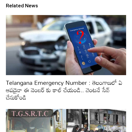
Related News
Telangana Emergency Number : తెలంగాణలో ఏ
ఆపదైనా ఈ నెంబర్ కు కాల్ చేయండి.. వెంటనే సేవ్
చేసుకోండి