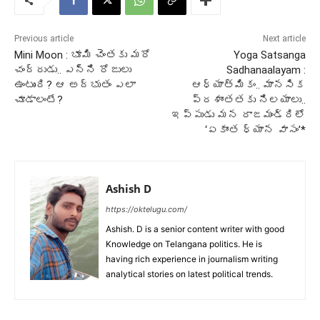
Previous article
Next article
Mini Moon : భూమి చెంతకు మరో
Yoga Satsanga
చంద్రుడు.. ఎన్ని రోజులు
Sadhanaalayam :
ఉంటుంది? ఆ అద్భుతం ఎలా
ఆధ్యాత్మికం.. మానసిక
చూడాలంటే?
ప్రశాంతతకు నిలయాలు..
ఇప్పుడు మన రాజమండ్రిలో
‘ఏకాంత ధ్యాన వాసం’*
Ashish D
https://oktelugu.com/
Ashish. D is a senior content writer with good
Knowledge on Telangana politics. He is
having rich experience in journalism writing
analytical stories on latest political trends.