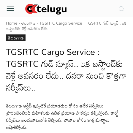
Home
తెలంగాణ
TGSRTC Cargo Service : TGSRTC గుడ్‌ న్యూస్‌.. ఇక
బస్టాండ్‌కు వెళ్లే అవసరం లేదు.....
తెలంగాణ
TGSRTC Cargo Service :
TGSRTC గుడ్‌ న్యూస్‌.. ఇక బస్టాండ్‌కు
వెళ్లే అవసరం లేదు.. దసరా నుంచి కొత్తగా
సర్వీస్‌లు..
తెలంగాణ ఆర్టీసీ ఇప్పటికే ప్రయాణికుల కోసం అనేక సర్వీస్‌లు
ప్రారంభించింది మహిళలకు ఉచిత ప్రయాణ సౌకర్యం కల్పిస్తోంది. కార్గో
సర్వీస్‌లు అందుబాటులోకి తెచ్చింది. లాభాల కోసం కొత్త మార్గాలు
అన్వేశిస్తోంది.