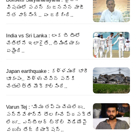
విషయంలో పవన్ కు జనసేన మాజీ
నేత వార్నింగ్.. ఏం జరిగింది..
India vs Sri Lanka : లంక బీ టీంలో
చేతిలోనే ఇలాగైతే.. టీమిండియాకు
ఏమైంది..
Japan earthquake : కళ్ళముందే భారీ
భూకంపం.. వీళ్ళు చేసిన పనికి
చేతులెత్తి మొక్కాల్సిందే..
Varun Tej : ‘మేము తప్పు చేయలేదు..
సన్నివేశాన్ని తొలగించే ప్రసక్తే
లేదు’.. ఎన్టీఆర్ ట్రోల్ వీడియోపై
వరుణ్ తేజ్ రియాక్షన్..