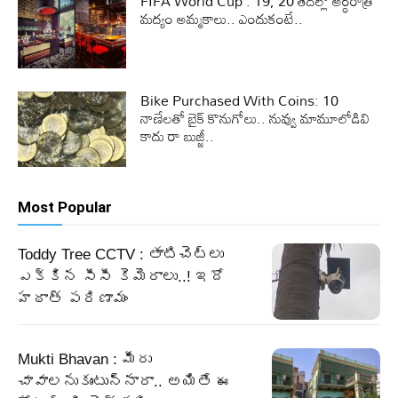
FIFA World Cup : 19, 20 తేదీల్లో అర్ధరాత్రి
మద్యం అమ్మకాలు.. ఎందుకంటే..
Bike Purchased With Coins: 10
నాణేలతో బైక్ కొనుగోలు.. నువ్వు మామూలోడివి
కాదు రా బుజ్జీ..
Most Popular
Toddy Tree CCTV : తాటిచెట్లు
ఎక్కిన సీసీ కెమెరాలు..! ఇదో
హఠాత్ పరిణామం
Mukti Bhavan : మీరు
చావాలనుకుంటున్నారా.. అయితే ఈ