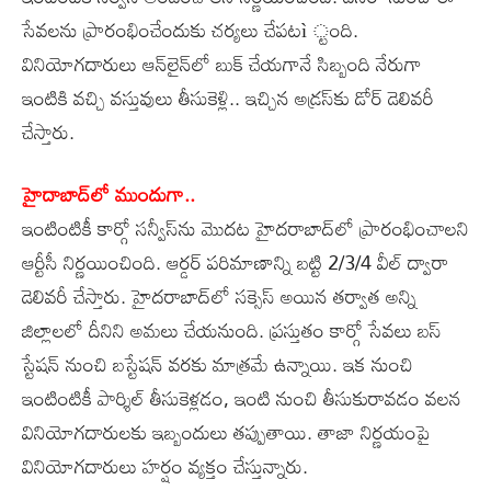
సేవలను ప్రారంభించేందుకు చర్యలు చేపటì ్టంది.
వినియోగదారులు ఆన్‌లైన్‌లో బుక్‌ చేయగానే సిబ్బంది నేరుగా
ఇంటికి వచ్చి వస్తువులు తీసుకెళ్లి.. ఇచ్చిన అడ్రస్‌కు డోర్‌ డెలివరీ
చేస్తారు.
హైదాబాద్‌లో ముందుగా..
ఇంటింటికీ కార్గో సన్వీస్‌ను మొదట హైదరాబాద్‌లో ప్రారంభించాలని
ఆర్టీసీ నిర్ణయించింది. ఆర్డర్‌ పరిమాణాన్ని బట్టి 2/3/4 వీల్‌ ద్వారా
డెలివరీ చేస్తారు. హైదరాబాద్‌లో సక్సెస్‌ అయిన తర్వాత అన్ని
జిల్లాలలో దీనిని అమలు చేయనుంది. ప్రస్తుతం కార్గో సేవలు బస్‌
స్టేషన్‌ నుంచి బస్టేషన్‌ వరకు మాత్రమే ఉన్నాయి. ఇక నుంచి
ఇంటింటికీ పార్శిల్‌ తీసుకెళ్లడం, ఇంటి నుంచి తీసుకురావడం వలన
వినియోగదారులకు ఇబ్బందులు తప్పుతాయి. తాజా నిర్ణయంపై
వినియోగదారులు హర్షం వ్యక్తం చేస్తున్నారు.