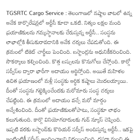
TGSRTC Cargo Service : తెలంగాణలో నష్టాల బాటలో ఉన్న
అనేక కార్పొరేషన్లలో ఆర్టీసీ కూడా ఒకటి. నిత్యం లక్షల మంది
ప్రయాణికులను గమ్యస్థానాలకు చేరుస్తున్న ఆర్టీసీ.. సంస్థను
లాభాల్లోకి తీసుకురావడానికి అనేక చర్యలు చేపడుతోంది. ఈ
క్రమంలో టికెట్‌ చార్జీలు పెంచింది. బస్టాండ్లను ఆధునికీకరించింది.
సౌకర్యాలు కల్పించింది. కొత్త బస్సులను కొనుగోలు చేస్తోంది. కార్గో
సర్వీస్‌ల ద్వారా భారీగా ఆదాయం ఆర్జిస్తోంది. అయితే మహిళల
ఉచిత ప్రయాణంలో మళ్లీ సంస్థకు ఆర్థిక కష్టాలు మొదలయ్యాయి.
దీంతో సంస్థను గట్టెక్కించేందకు మరోమారు సంస్థ చర్యలు
చేపట్టింది. ఈ క్రమంలో ఆదాయం వచ్చే మరో మార్గం
అన్వేశించింది. దీంతో ప్రయాణికులతోపాటు, సంస్థకూ లాభం
కలుగుతుంది. కార్గొ వినియోగదారులకు గుడ్‌ న్యూస్‌ చెప్పింది.
ఇప్పటి వరకు బస్టాండ్‌కు కొరియర్‌ సర్వీస్‌ అందిస్తున్న ఆర్టీసీ.. ఇకపై
ఇంటింటికీ సర్వీస్‌ అందించాలని నిర్ణయించింది. దసరా నుంచి ఈ