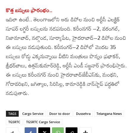
కొత్త బస్సులు ప్రారంభం..
ఇదిలా ఉంటే.. తెలంగాణలోని ఆరు డిపోల నుంచి ఆర్టీసీ ఎలక్ట్రిక్‌
సూపర్‌ లగ్జరీ బస్సులను నడపనుంది. కరీంనగర్‌ –2, వరంగల్,
నిజామాబాద్, నల్గొండ, సూర్యాపేట, హైదరాబాద్‌–2 డిపోల నుంచి
ఈ బస్సులు నడుపుతుంది. కరీనంగర్‌–2 డిపోలో మొదట 35
బస్సులు రోడ్డు ఎక్కనున్నాయి వీటిని మంత్రులు పొన్నం ప్రభాకర్,
శ్రీధర్‌బాబు, ఉత్తమ్‌కుమార్‌రెడ్డి, ఆర్టీసీ ఎండీ సజ్జనార్‌ ప్రారంభిస్తారు.
ఈ బస్సులు కరీంనగర్‌ నుంచి హైదరాబాద్‌జేబీఎస్‌కు, మంథని,
గోదావరిఖని, జగిత్యాల, సిరిసిల్ల, కామారెడ్డికి నాన్‌స్టాప్‌ పద్ధతిలో
నడుపుతారు.
TAGS
Cargo Service
Door to door
Dussehra
Telangana News
TGSRTC
TGSRTC Cargo Service