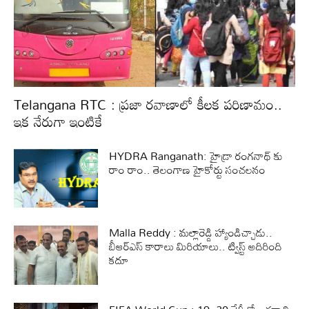
Telangana RTC : ప్రజా రవాణాలో కీలక పరిణామం..
ఇక నేరుగా ఇంటికే
HYDRA Ranganath: హైడ్రా రంగనాథ్ కు
రాం రాం.. తెలంగాణ హైకోర్టు సంచలనం
Malla Reddy : మల్లారెడ్డి హ్యాండిచ్చాడు..
బీఆర్ఎస్ కారాలు మిరియాలు.. ట్విస్ట్ అదిరింది
కదూ