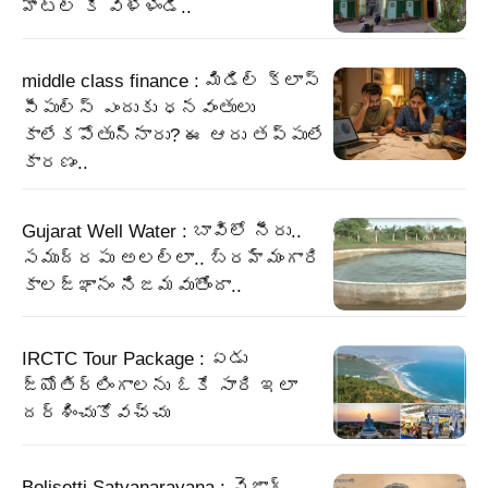
హోటల్ కి వెళ్ళండి..
middle class finance : మిడిల్ క్లాస్
పీపుల్స్ ఎందుకు ధనవంతులు
కాలేకపోతున్నారు? ఈ ఆరు తప్పులే
కారణం..
Gujarat Well Water : బావిలో నీరు..
సముద్రపు అలల్లా.. బ్రహ్మంగారి
కాలజ్ఞానం నిజమవుతోందా..
IRCTC Tour Package : ఏడు
జ్యోతిర్లింగాలను ఓకే సారి ఇలా
దర్శించుకోవచ్చు
Bolisetti Satyanarayana : వైజాగ్