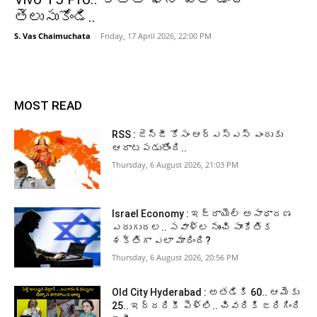
తెలుసుకోండి..
S. Vas Chaimuchata
-
Friday, 17 April 2026, 22:00 PM
MOST READ
RSS : జెన్‌జీ కోసం ఆర్‌ఎస్‌ఎస్‌ ఎందుకు
ఆరాటపడుతోంది..
Thursday, 6 August 2026, 21:03 PM
Israel Economy : ఇజ్రాయెల్‌ అసాధారణ
ఎదుగుదల.. సవాళ్ల నుంచి సాంకేతిక
శక్తిగా ఎలా మారింది?
Thursday, 6 August 2026, 20:56 PM
Old City Hyderabad : అతడికి 60.. ఆమెకు
25.. ఇద్దరికీ పెళ్లి.. చివరికి జరిగింది