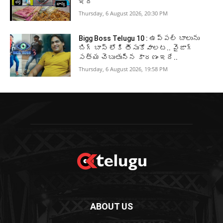
ఇదీ
Thursday, 6 August 2026, 20:30 PM
Bigg Boss Telugu 10 : ఉప్పల్ బాలును
బిగ్ బాస్ లోకి తీసుకోవాలట.. వైజాగ్
సత్య చెబుతున్న కారణం ఇదే..
Thursday, 6 August 2026, 19:58 PM
ABOUT US