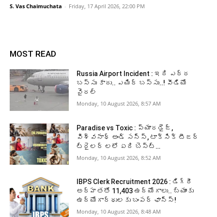
S. Vas Chaimuchata
-
Friday, 17 April 2026, 22:00 PM
MOST READ
Russia Airport Incident : ఇది ఎర్ర
బస్సు కాదు.. ఎయిర్ బస్సు..! వీడియో
వైరల్
Monday, 10 August 2026, 8:57 AM
Paradise vs Toxic : ప్యారడైజ్,
విశ్వనాథ్ అండ్ సన్స్, టాక్సిక్ టీజర్
ట్రైలర్ లలో ఏది బెస్ట్…
Monday, 10 August 2026, 8:52 AM
IBPS Clerk Recruitment 2026 : డిగ్రీ
అర్హతతో 11,403 ఉద్యోగాలు.. బ్యాంకు
ఉద్యోగార్థులకు బంపర్‌ ఛాన్స్‌!
Monday, 10 August 2026, 8:48 AM