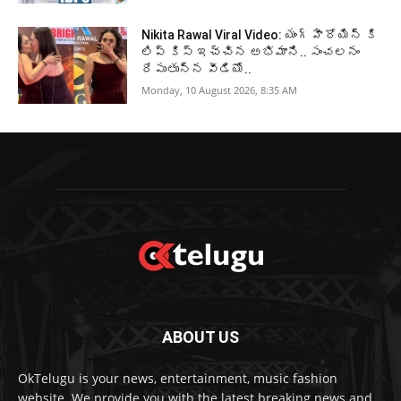
Nikita Rawal Viral Video: యంగ్ హీరోయిన్ కి
లిప్ కిస్ ఇచ్చిన అభిమాని.. సంచలనం
రేపుతున్న వీడియో..
Monday, 10 August 2026, 8:35 AM
ABOUT US
OkTelugu is your news, entertainment, music fashion
website. We provide you with the latest breaking news and