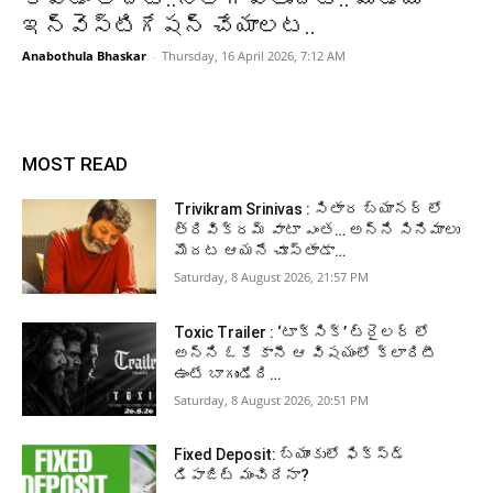
ఇన్వెస్టిగేషన్ చేయాలట..
Anabothula Bhaskar
-
Thursday, 16 April 2026, 7:12 AM
MOST READ
Trivikram Srinivas : సితార బ్యానర్ లో
త్రివిక్రమ్ వాటా ఎంత… అన్ని సినిమాలు
మొదట ఆయనే చూస్తాడా…
Saturday, 8 August 2026, 21:57 PM
Toxic Trailer : ‘టాక్సిక్’ ట్రైలర్ లో
అన్ని ఓకే కానీ ఆ విషయంలో క్లారిటీ
ఉంటే బాగుండేది…
Saturday, 8 August 2026, 20:51 PM
Fixed Deposit: బ్యాంకులో ఫిక్స్డ్
డిపాజిట్ మంచిదేనా?