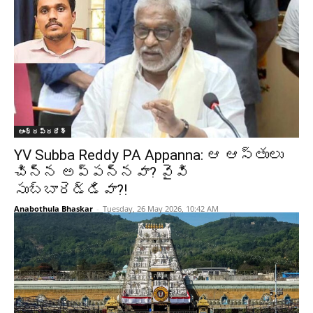
ఆంధ్రప్రదేశ్‌
YV Subba Reddy PA Appanna: ఆ ఆస్తులు
చిన్న అప్పన్నవా? వైవి
సుబ్బారెడ్డివా?!
Anabothula Bhaskar
-
Tuesday, 26 May 2026, 10:42 AM