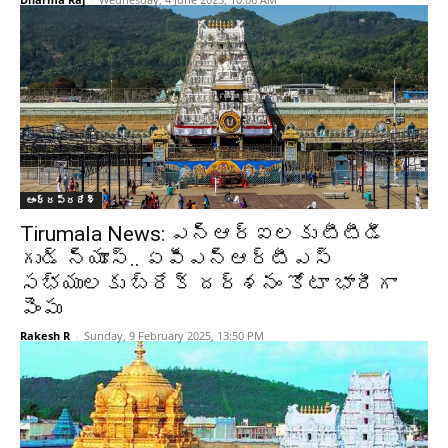
ఆంధ్రప్రదేశ్‌
Tirumala News: ఎన్ఆర్ఐలకు టీటీడీ
గుడ్ న్యూస్.. ఏపీఎన్‌ఆర్‌టీఎస్‌
సభ్యులకు బ్రేక్‌ దర్శనం కోటా భారీగా
పెంపు
Rakesh R
-
Sunday, 9 February 2025, 13:50 PM