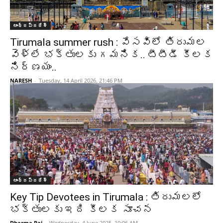
ఆంధ్రప్రదేశ్‌
Tirumala summer rush : వేసవిలో తిరుమల
వెళ్లే భక్తులకు గమనిక.. టీటీడీ కీలక
నిర్ణయం..
NARESH
-
Tuesday, 14 April 2026, 21:46 PM
ఆంధ్రప్రదేశ్‌
Key Tip Devotees in Tirumala : తిరుమలలో
భక్తులకు ఇది కీలక సూచన
Dharma Raj
-
Wednesday, 4 June 2025, 10:06 AM