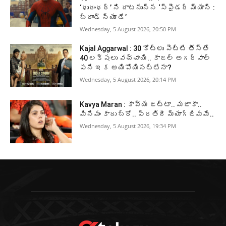
‘ధురంధర్’ ని దాటనున్న ‘స్పైడర్ మ్యాన్ :
బ్రాండ్ న్యూ డే’
Wednesday, 5 August 2026, 20:50 PM
Kajal Aggarwal : 30 కోట్లు పెట్టి తీస్తే
40 లక్షలు వచ్చాయి.. కాజల్ అగర్వాల్
పని ఇక అయిపోయినట్టేనా?
Wednesday, 5 August 2026, 20:14 PM
Kavya Maran : కావ్య జట్టా.. మజాకా..
మినిమం కాదు బ్రో.. ప్రతిదీ మ్యాగ్జిమమే..
Wednesday, 5 August 2026, 19:34 PM