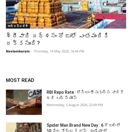
ఆంధ్రప్రదేశ్‌
శ్రీవారి దర్శనం రోజులో ఎంతమందికి
దక్కనుంది?
Neelambaram
-
Thursday, 14 May 2020, 16:44 PM
MOST READ
RBI Repo Rate : లోన్లు తీసుకున్న వారికి
ఇది గుడ్ న్యూస్
Wednesday, 5 August 2026, 22:09 PM
Spider Man Brand New Day : 6 రోజుల్లో
10 వేల కోట్ల గ్రాస్.. ఇండియా లో