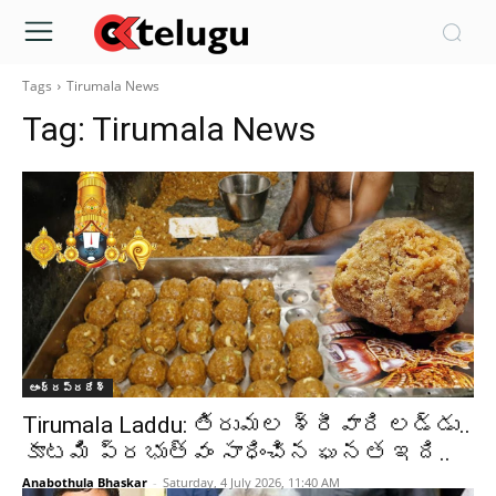
Tags
Tirumala News
Tag:
Tirumala News
ఆంధ్రప్రదేశ్‌
Tirumala Laddu: తిరుమల శ్రీవారి లడ్డు..
కూటమి ప్రభుత్వం సాధించిన ఘనత ఇది..
Anabothula Bhaskar
-
Saturday, 4 July 2026, 11:40 AM