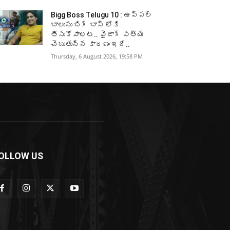
Bigg Boss Telugu 10 : ఉప్పల్
బాలును బిగ్ బాస్ లోకి
తీసుకోవాలట.. వైజాగ్ సత్య
చెబుతున్న కారణం ఇదే..
Thursday, 6 August 2026, 19:58 PM
OLLOW US