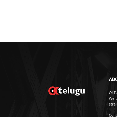
AB
OkTe
We p
stra
Cont