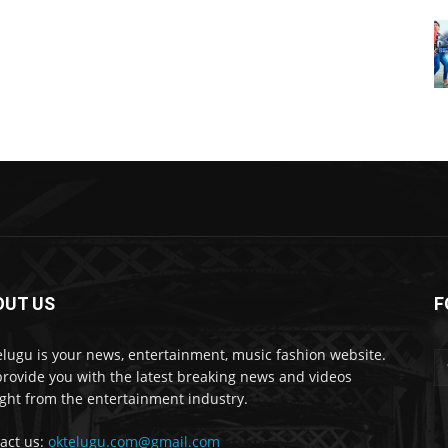
OUT US
F
lugu is your news, entertainment, music fashion website.
rovide you with the latest breaking news and videos
ight from the entertainment industry.
act us:
oktelugu.com@gmail.com