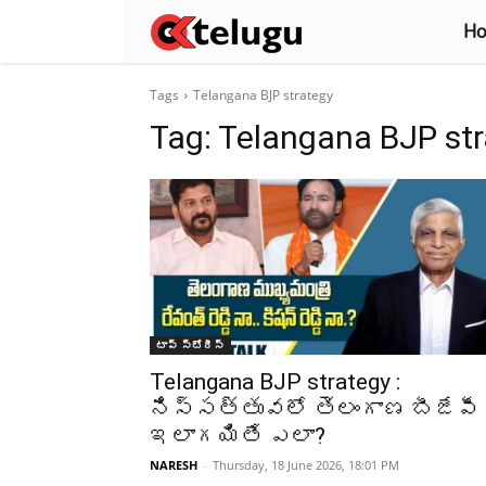
H
Tags
Telangana BJP strategy
Tag:
Telangana BJP str
టాప్ స్టోరీస్
Telangana BJP strategy :
నిస్సత్తువలో తెలంగాణ బీజేపీ
ఇలాగయితే ఎలా?
NARESH
-
Thursday, 18 June 2026, 18:01 PM