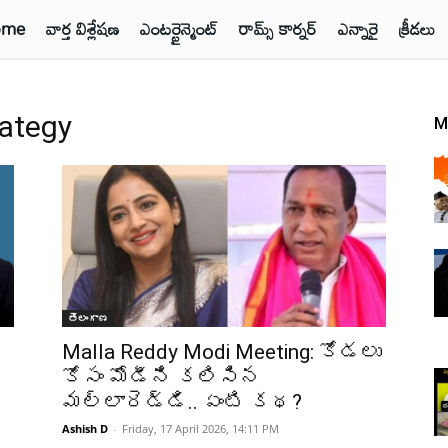
ome
వార్త విశ్లేషణ
ఎంటర్టైన్మెంట్
రామ్స్ కార్నర్
ఎన్నారై
క్రీడలు
ategy
M
తెలంగాణ
Malla Reddy Modi Meeting: కోడలు
కోసం మోడీని కలిసిన
మల్లారెడ్డి.. ఏంటి కథ?
Ashish D
-
Friday, 17 April 2026, 14:11 PM