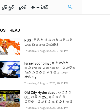
లైఫ్ స్టైల్
వైరల్
ఈ – పేపర్
OST READ
RSS : జెన్‌జీ కోసం ఆర్‌ఎస్‌ఎస్‌
ఎందుకు ఆరాటపడుతోంది..
Thursday, 6 August 2026, 21:03 PM
Israel Economy : ఇజ్రాయెల్‌
అసాధారణ ఎదుగుదల.. సవాళ్ల
నుంచి సాంకేతిక శక్తిగా ఎలా
మారింది?
Thursday, 6 August 2026, 20:56 PM
Old City Hyderabad : అతడికి
60.. ఆమెకు 25.. ఇద్దరికీ
పెళ్లి.. చివరికి జరిగింది ఇదీ
Thursday, 6 August 2026, 20:30 PM