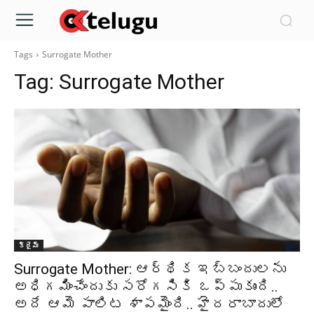
Tags
Surrogate Mother
Tag:
Surrogate Mother
క్రైమ్‌
Surrogate Mother: ఆర్థిక ఇబ్బందులను
అధిగమించేందుకు సరోగసికి ఒప్పుకుంది..
అదే ఆమె పాలిట శాపమైంది.. హైదరాబాదులో