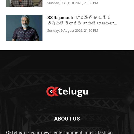
Sunday, 9 August 2026, 21:56 PM
SS Rajamouli : రాజమౌళి ఆ ఒక్క
విషయంలో క్లారిటీ గా ఉంటే బాగుంటుందా…
Sunday, 9 August 2026, 21:50 PM
ABOUT US
OkTelugu is your news, entertainment, music fashion