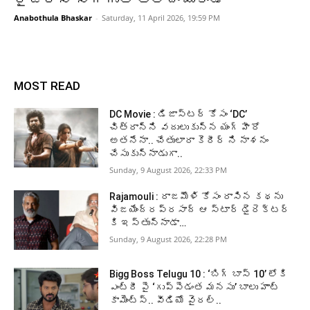
Anabothula Bhaskar
-
Saturday, 11 April 2026, 19:59 PM
MOST READ
DC Movie : డిజాస్టర్ కోసం ‘DC’
చిత్రాన్ని వదులుకున్న యంగ్ హీరో
అతనేనా.. చేతులారా కెరీర్ ని నాశనం
చేసుకున్నాడుగా..
Sunday, 9 August 2026, 22:33 PM
Rajamouli : రాజమౌళి కోసం రాసిన కథను
విజయేంద్రప్రసాద్ ఆ స్టార్ డైరెక్టర్
కి ఇస్తున్నాడా…
Sunday, 9 August 2026, 22:28 PM
Bigg Boss Telugu 10 : ‘బిగ్ బాస్ 10’ లోకి
ఎంట్రీ పై ‘గుప్పెడంత మనసు’ బాలు హాట్
కామెంట్స్.. వీడియో వైరల్..