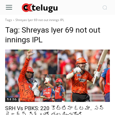
Tags
Shreyas Iyer 69 not out innings IPL
Tag:
Shreyas Iyer 69 not out
innings IPL
క్రికెట్‌
SRH Vs PBKS: 220 కొట్టినా ఓటమా.. సన్
రైజర్స్ సిగ్గుతో తలదించుకోండి